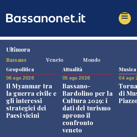
Ultimora
Bassano
Veneto
Mondo
Geopolitica
Attualità
Musica
06 ago 2026
05 ago 2026
04 ago 
Il Myanmar tra
Bassano-
Torna
la guerra civile e
Bardolino per la
di Mus
gli interessi
Cultura 2029: i
Piazz
strategici dei
dati del turismo
Paesi vicini
aprono il
confronto
veneto