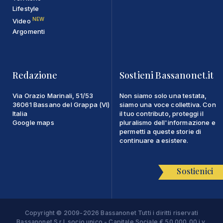
Lifestyle
NEW
Video
Argomenti
Redazione
Sostieni Bassanonet.it
Via Orazio Marinali, 51/53
Non siamo solo una testata,
36061 Bassano del Grappa (VI)
siamo una voce collettiva. Con
Italia
il tuo contributo, proteggi il
Google maps
pluralismo dell'informazione e
permetti a queste storie di
continuare a esistere.
Sostienici
Copyright © 2009-2026 Bassanonet Tutti i diritti riservati
Bassanonet S.r.l. socio unico - Capitale Sociale € 50.000,00 i.v.