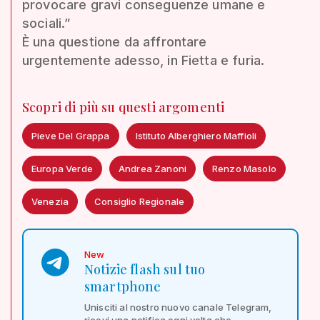
provocare gravi conseguenze umane e
sociali.”
È una questione da affrontare
urgentemente adesso, in Fietta e furia.
Scopri di più su questi argomenti
Pieve Del Grappa
Istituto Alberghiero Maffioli
Europa Verde
Andrea Zanoni
Renzo Masolo
Venezia
Consiglio Regionale
New
Notizie flash sul tuo
smartphone
Unisciti al nostro nuovo canale Telegram,
ricevi una notifica ogni volta che