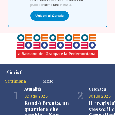
pubblichiamo una notizia.
Unisciti al Canale
Più visti
Settimana
Mese
Attualità
Cronaca
1
2
02 ago 2026
30 lug 2026
Rondò Brenta, un
Il “regista
quartiere che
stesso: il 