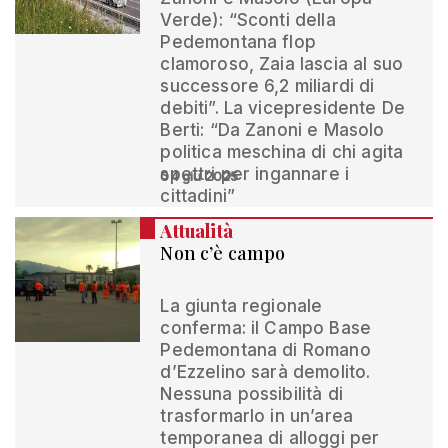
Verde): “Sconti della
Pedemontana flop
clamoroso, Zaia lascia al suo
successore 6,2 miliardi di
debiti”. La vicepresidente De
Berti: “Da Zanoni e Masolo
politica meschina di chi agita
spettri per ingannare i
04 giu 2025
cittadini”
Attualità
Non c’è campo
La giunta regionale
conferma: il Campo Base
Pedemontana di Romano
d’Ezzelino sarà demolito.
Nessuna possibilità di
trasformarlo in un’area
temporanea di alloggi per