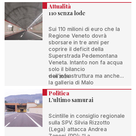
Attualità
110 senza lode
Sui 110 milioni di euro che la
Regione Veneto dovrà
sborsare in tre anni per
coprire il deficit della
Superstrada Pedemontana
Veneta. Intanto non fa acqua
solo il bilancio
dell’infrastruttura ma anche…
11 ott 2024
la galleria di Malo
Politica
L’ultimo samurai
Scintille in consiglio regionale
sulla SPV. Silvia Rizzotto
(Lega) attacca Andrea