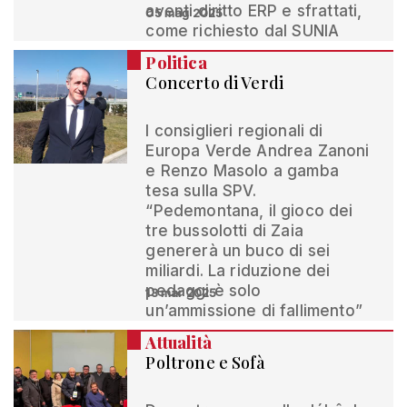
aventi diritto ERP e sfrattati,
05 mag 2025
come richiesto dal SUNIA
Politica
Concerto di Verdi
I consiglieri regionali di
Europa Verde Andrea Zanoni
e Renzo Masolo a gamba
tesa sulla SPV.
“Pedemontana, il gioco dei
tre bussolotti di Zaia
genererà un buco di sei
miliardi. La riduzione dei
pedaggi è solo
13 mar 2025
un’ammissione di fallimento”
Attualità
Poltrone e Sofà