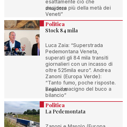
esattamente ciò che
desidera più della metà dei
21 lug 2025
Veneti”
Politica
Stock 84 mila
Luca Zaia: “Superstrada
Pedemontana Veneta,
superati gli 84 mila transiti
giornalieri con un incasso di
oltre 525mila euro”. Andrea
Zanoni (Europa Verde):
“Tanto fumo, poche risposte.
Resta il macigno del buco a
24 giu 2025
bilancio”
Politica
La Pedemontata
Zanoni e Masolo (Europa