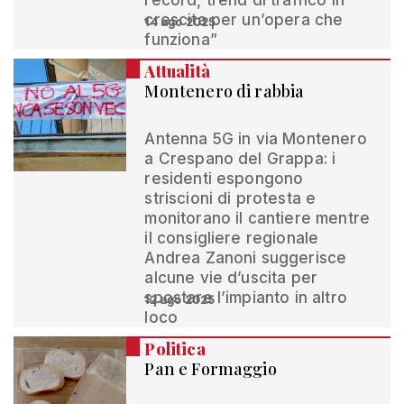
record, trend di traffico in
crescita per un’opera che
14 ago 2025
funziona”
Attualità
Montenero di rabbia
Antenna 5G in via Montenero
a Crespano del Grappa: i
residenti espongono
striscioni di protesta e
monitorano il cantiere mentre
il consigliere regionale
Andrea Zanoni suggerisce
alcune vie d’uscita per
spostare l’impianto in altro
12 ago 2025
loco
Politica
Pan e Formaggio