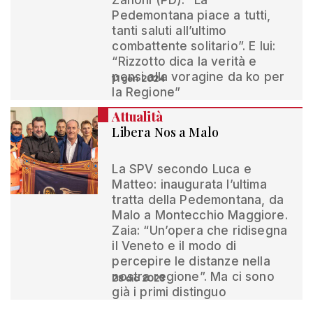
Zanoni (PD): “La
Pedemontana piace a tutti,
tanti saluti all’ultimo
combattente solitario”. E lui:
“Rizzotto dica la verità e
pensi alla voragine da ko per
11 gen 2024
la Regione”
Attualità
Libera Nos a Malo
La SPV secondo Luca e
Matteo: inaugurata l’ultima
tratta della Pedemontana, da
Malo a Montecchio Maggiore.
Zaia: “Un’opera che ridisegna
il Veneto e il modo di
percepire le distanze nella
nostra regione”. Ma ci sono
28 dic 2023
già i primi distinguo