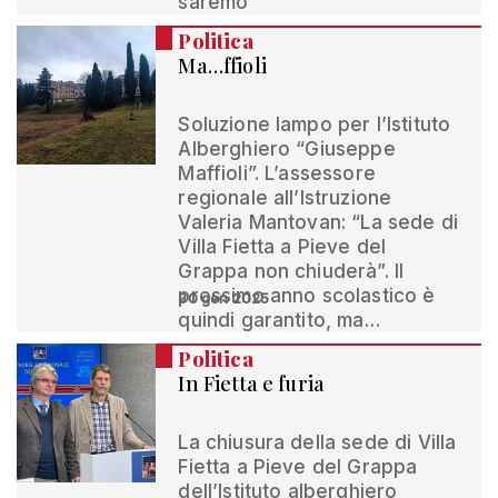
saremo”
Politica
Ma…ffioli
Soluzione lampo per l’Istituto
Alberghiero “Giuseppe
Maffioli”. L’assessore
regionale all’Istruzione
Valeria Mantovan: “La sede di
Villa Fietta a Pieve del
Grappa non chiuderà”. Il
prossimo anno scolastico è
30 gen 2025
quindi garantito, ma…
Politica
In Fietta e furia
La chiusura della sede di Villa
Fietta a Pieve del Grappa
dell’Istituto alberghiero