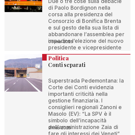
Due o tre cose sulla débâcle
di Paolo Bordignon nella
corsa alla presidenza del
Consorzio di Bonifica Brenta
e sul gesto della sua lista di
abbandonare l’assemblea per
impedire l’elezione del nuovo
05 mar 2025
presidente e vicepresidente
Politica
Conti separati
Superstrada Pedemontana: la
Corte dei Conti evidenzia
importanti criticità nella
gestione finanziaria. I
consiglieri regionali Zanoni e
Masolo (EV): “La SPV è il
simbolo dell’incapacità
dell’amministrazione Zaia di
21 feb 2025
fare gli interessi dei Veneti”