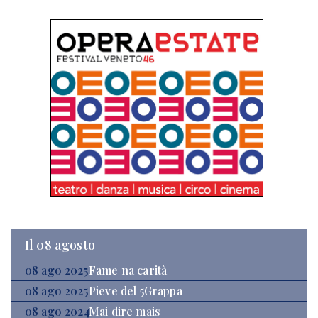
Il 08 agosto
08 ago 2025
Fame na carità
08 ago 2025
Pieve del 5Grappa
08 ago 2024
Mai dire mais