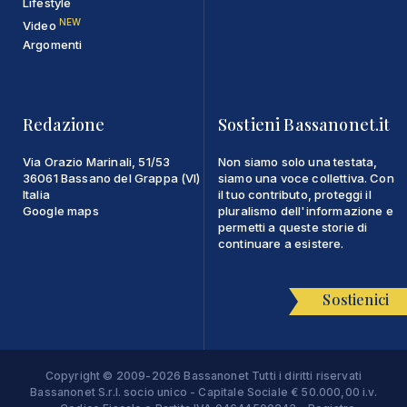
Lifestyle
NEW
Video
Argomenti
Redazione
Sostieni Bassanonet.it
Via Orazio Marinali, 51/53
Non siamo solo una testata,
36061 Bassano del Grappa (VI)
siamo una voce collettiva. Con
Italia
il tuo contributo, proteggi il
Google maps
pluralismo dell'informazione e
permetti a queste storie di
continuare a esistere.
Sostienici
Copyright © 2009-2026 Bassanonet Tutti i diritti riservati
Bassanonet S.r.l. socio unico - Capitale Sociale € 50.000,00 i.v.