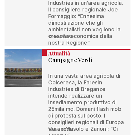
Industries in un’area agricola.
Il consigliere regionale Joe
Formaggio: “Ennesima
dimostrazione che gli
ambientalisti non vogliono la
crescita economica della
17 feb 2025
nostra Regione”
Attualità
Campagne Verdi
In una vasta area agricola di
Colceresa, la Faresin
Industries di Breganze
intende realizzare un
insediamento produttivo di
25mila mq. Domani flash mob
di protesta sul posto. I
consiglieri regionali di Europa
Verde Masolo e Zanoni: “Ci
14 feb 2025