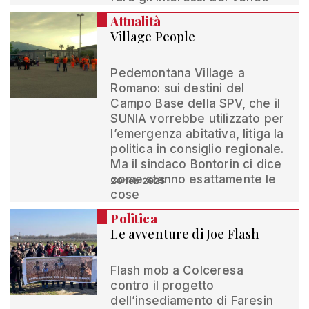
Attualità
Village People
Pedemontana Village a
Romano: sui destini del
Campo Base della SPV, che il
SUNIA vorrebbe utilizzato per
l’emergenza abitativa, litiga la
politica in consiglio regionale.
Ma il sindaco Bontorin ci dice
come stanno esattamente le
20 feb 2025
cose
Politica
Le avventure di Joe Flash
Flash mob a Colceresa
contro il progetto
dell’insediamento di Faresin