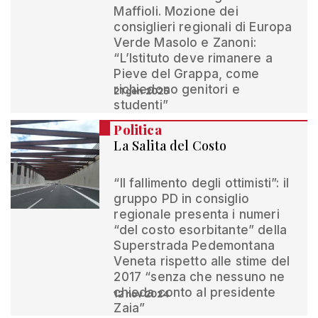
Maffioli. Mozione dei
consiglieri regionali di Europa
Verde Masolo e Zanoni:
“L’Istituto deve rimanere a
Pieve del Grappa, come
richiedono genitori e
21 gen 2025
studenti”
Politica
La Salita del Costo
“Il fallimento degli ottimisti”: il
gruppo PD in consiglio
regionale presenta i numeri
“del costo esorbitante” della
Superstrada Pedemontana
Veneta rispetto alle stime del
2017 “senza che nessuno ne
chieda conto al presidente
12 nov 2024
Zaia”