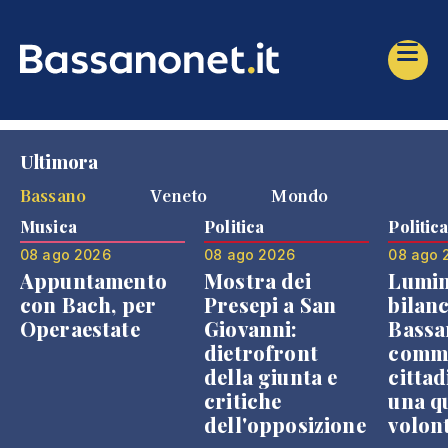
Ultimora
Bassano
Veneto
Mondo
Musica
Politica
Politic
08 ago 2026
08 ago 2026
08 ago 
Appuntamento
Mostra dei
Lumin
con Bach, per
Presepi a San
bilanc
Operaestate
Giovanni:
Bassa
dietrofront
comme
della giunta e
cittad
critiche
una q
dell'opposizione
volon