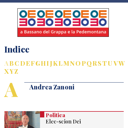
Indice
A
B
C
D
E
F
G
H
I
J
K
L
M
N
O
P
Q
R
S
T
U
V
W
X
Y
Z
A
Andrea Zanoni
Politica
Elec-scion Dei