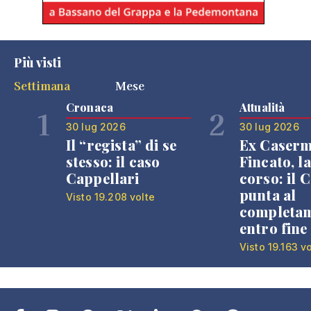
Più visti
Settimana
Mese
Cronaca
Attualità
1
2
30 lug 2026
30 lug 2026
Il “regista” di se
Ex Caser
stesso: il caso
Fincato, la
Cappellari
corso: il
punta al
Visto 19.208 volte
completa
entro fine
Visto 19.163 v