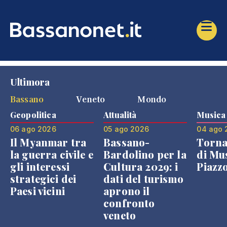
Ultimora
Bassano
Veneto
Mondo
Geopolitica
Attualità
Musica
06 ago 2026
05 ago 2026
04 ago 
Il Myanmar tra
Bassano-
Torna
la guerra civile e
Bardolino per la
di Mus
gli interessi
Cultura 2029: i
Piazz
strategici dei
dati del turismo
Paesi vicini
aprono il
confronto
veneto