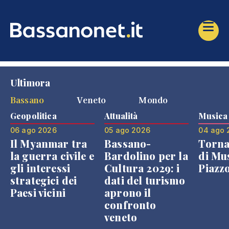
Ultimora
Bassano
Veneto
Mondo
Geopolitica
Attualità
Musica
06 ago 2026
05 ago 2026
04 ago 
Il Myanmar tra
Bassano-
Torna
la guerra civile e
Bardolino per la
di Mus
gli interessi
Cultura 2029: i
Piazz
strategici dei
dati del turismo
Paesi vicini
aprono il
confronto
veneto