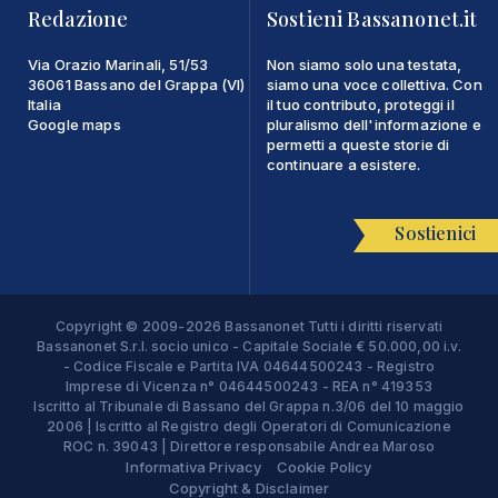
Redazione
Sostieni Bassanonet.it
Via Orazio Marinali, 51/53
Non siamo solo una testata,
36061 Bassano del Grappa (VI)
siamo una voce collettiva. Con
Italia
il tuo contributo, proteggi il
Google maps
pluralismo dell'informazione e
permetti a queste storie di
continuare a esistere.
Sostienici
Copyright © 2009-2026 Bassanonet Tutti i diritti riservati
Bassanonet S.r.l. socio unico - Capitale Sociale € 50.000,00 i.v.
- Codice Fiscale e Partita IVA 04644500243 - Registro
Imprese di Vicenza n° 04644500243 - REA n° 419353
Iscritto al Tribunale di Bassano del Grappa n.3/06 del 10 maggio
2006 | Iscritto al Registro degli Operatori di Comunicazione
ROC n. 39043 | Direttore responsabile Andrea Maroso
Informativa Privacy
Cookie Policy
Copyright & Disclaimer