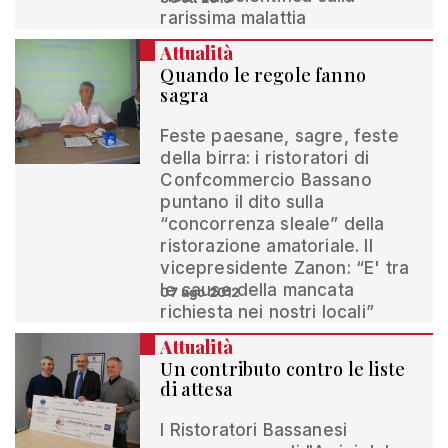
rarissima malattia
Attualità
Quando le regole fanno
sagra
Feste paesane, sagre, feste
della birra: i ristoratori di
Confcommercio Bassano
puntano il dito sulla
“concorrenza sleale” della
ristorazione amatoriale. Il
vicepresidente Zanon: “E' tra
le cause della mancata
07 ago 2012
richiesta nei nostri locali”
Attualità
Un contributo contro le liste
di attesa
I Ristoratori Bassanesi