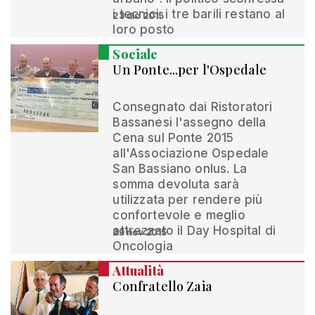
i tecnici: i tre barili restano al
23 dic 2015
loro posto
Sociale
Un Ponte...per l'Ospedale
Consegnato dai Ristoratori
Bassanesi l'assegno della
Cena sul Ponte 2015
all'Associazione Ospedale
San Bassiano onlus. La
somma devoluta sarà
utilizzata per rendere più
confortevole e meglio
attrezzato il Day Hospital di
29 nov 2015
Oncologia
Attualità
Confratello Zaia