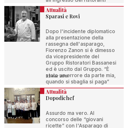
all’ingresso dei ristoranti
Attualità
Sparasi e Rovi
Dopo l'incidente diplomatico
alla presentazione della
rassegna dell'asparago,
Fiorenzo Zanon si è dimesso
da vicepresidente del
Gruppo Ristoratori Bassanesi
ed è uscito dal Gruppo. “È
stato un errore da parte mia,
22 mar 2019
quando si sbaglia si paga”
Attualità
Dopodichef
Assurdo ma vero. Al
concorso delle “giovani
ricette” con l'Asparago di