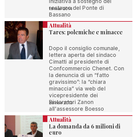
iniziativa a sostegno del
restauro del Ponte di
19 mar 2014
Bassano
Attualità
Tares: polemiche e minacce
Dopo il consiglio comunale,
lettera aperta del sindaco
Cimatti al presidente di
Confcommercio Chenet. Con
la denuncia di un “fatto
gravissimo”: la “chiara
minaccia” via web del
vicepresidente dei
Ristoratori Zanon
28 nov 2013
all'assessore Boesso
Attualità
La domanda da 6 milioni di
euro