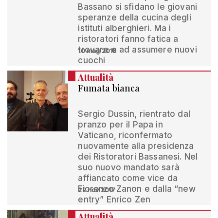
Bassano si sfidano le giovani
speranze della cucina degli
istituti alberghieri. Ma i
ristoratori fanno fatica a
trovare e ad assumere nuovi
10 mag 2018
cuochi
Attualità
Fumata bianca
Sergio Dussin, rientrato dal
pranzo per il Papa in
Vaticano, riconfermato
nuovamente alla presidenza
dei Ristoratori Bassanesi. Nel
suo nuovo mandato sarà
affiancato come vice da
Fiorenzo Zanon e dalla “new
22 nov 2017
entry” Enrico Zen
Attualità