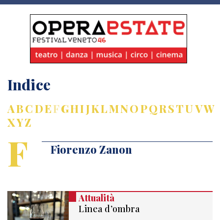
Indice
A
B
C
D
E
F
G
H
I
J
K
L
M
N
O
P
Q
R
S
T
U
V
W
X
Y
Z
F
Fiorenzo Zanon
Attualità
Linea d’ombra