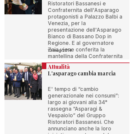
Ristoratori Bassanesi e
Confraternita dell'Asparago
protagonisti a Palazzo Balbi a
Venezia, per la
presentazione dell'Asparago
Bianco di Bassano Dop in
Regione. E al governatore
Zaia viene conferita la
13 mag 2014
mantellina della Confraternita
Attualità
L'asparago cambia marcia
E' tempo di “cambio
generazionale nei consumi”:
largo ai giovani alla 34°
rassegna “Asparagi &
Vespaiolo” del Gruppo
Ristoratori Bassanesi. Che
annunciano anche la loro