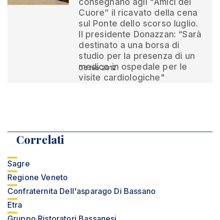
consegnano agli "Amici del
Cuore” il ricavato della cena
sul Ponte dello scorso luglio.
Il presidente Donazzan: “Sarà
destinato a una borsa di
studio per la presenza di un
medico in ospedale per le
06 feb 2012
visite cardiologiche"
Correlati
Sagre
Regione Veneto
Confraternita Dell'asparago Di Bassano
Etra
Gruppo Ristoratori Bassanesi