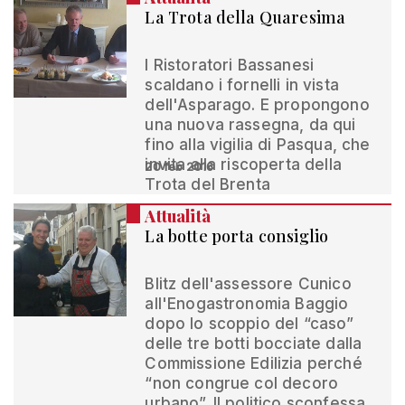
La Trota della Quaresima
I Ristoratori Bassanesi
scaldano i fornelli in vista
dell'Asparago. E propongono
una nuova rassegna, da qui
fino alla vigilia di Pasqua, che
invita alla riscoperta della
20 feb 2016
Trota del Brenta
Attualità
La botte porta consiglio
Blitz dell'assessore Cunico
all'Enogastronomia Baggio
dopo lo scoppio del “caso”
delle tre botti bocciate dalla
Commissione Edilizia perché
“non congrue col decoro
urbano”. Il politico sconfessa