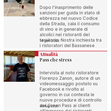
Dopo l’inasprimento delle
sanzioni per guida in stato di
ebbrezza nel nuovo Codice
della Strada, cala il consumo
di vino e in generale di
alcolici nei ristoranti del
territorio. Nostra inchiesta tra
10 gen 2025
i ristoratori del Bassanese
Attualità
Pass che stress
Intervista al noto ristoratore
Fiorenzo Zanon, autore di un
videomessaggio postato su
Facebook e rivolto al
governo in cui contesta le
nuove procedure di controllo
del Green Pass ai clienti
30 lug 2021