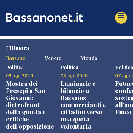
Ultimora
Bassano
Veneto
Mondo
Politica
Politica
Politic
08 ago 2026
08 ago 2026
07 ago 
Mostra dei
Luminarie e
Futur
Presepi a San
bilancio a
confe
Giovanni:
Bassano:
soste
dietrofront
commercianti e
all'a
della giunta e
cittadini verso
Finco
critiche
una quota
dell'opposizione
volontaria