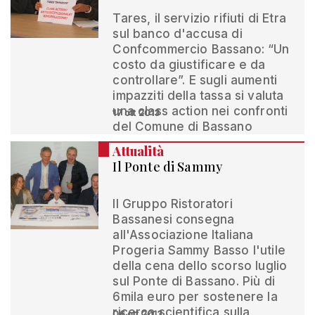
Tares, il servizio rifiuti di Etra
sul banco d'accusa di
Confcommercio Bassano: “Un
costo da giustificare e da
controllare”. E sugli aumenti
impazziti della tassa si valuta
una class action nei confronti
17 ott 2013
del Comune di Bassano
Attualità
Il Ponte di Sammy
Il Gruppo Ristoratori
Bassanesi consegna
all'Associazione Italiana
Progeria Sammy Basso l'utile
della cena dello scorso luglio
sul Ponte di Bassano. Più di
6mila euro per sostenere la
ricerca scientifica sulla
06 ott 2013