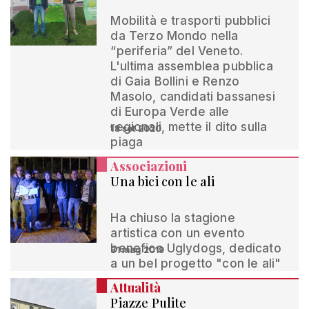
Mobilità e trasporti pubblici
da Terzo Mondo nella
“periferia” del Veneto.
L'ultima assemblea pubblica
di Gaia Bollini e Renzo
Masolo, candidati bassanesi
di Europa Verde alle
regionali, mette il dito sulla
18 set 2020
piaga
Associazioni
Una bici con le ali
Ha chiuso la stagione
artistica con un evento
benefico Uglydogs, dedicato
31 mag 2019
a un bel progetto "con le ali"
Attualità
Piazze Pulite