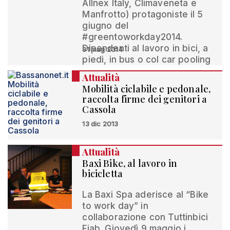
Allnex Italy, Climaveneta e
Manfrotto) protagoniste il 5
giugno del
#greentoworkday2014.
Dipendenti al lavoro in bici, a
31 mag 2014
piedi, in bus o col car pooling
Attualità
Mobilità ciclabile e pedonale,
raccolta firme dei genitori a
Cassola
13 dic 2013
Attualità
Baxi Bike, al lavoro in
bicicletta
La Baxi Spa aderisce al “Bike
to work day” in
collaborazione con Tuttinbici
Fiab. Giovedì 9 maggio i