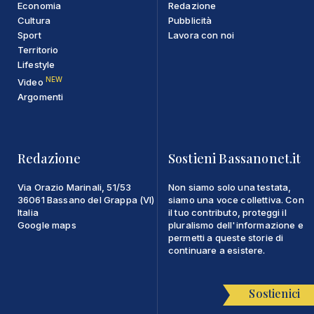
Economia
Redazione
Cultura
Pubblicità
Sport
Lavora con noi
Territorio
Lifestyle
NEW
Video
Argomenti
Redazione
Sostieni Bassanonet.it
Via Orazio Marinali, 51/53
Non siamo solo una testata,
36061 Bassano del Grappa (VI)
siamo una voce collettiva. Con
Italia
il tuo contributo, proteggi il
Google maps
pluralismo dell'informazione e
permetti a queste storie di
continuare a esistere.
Sostienici