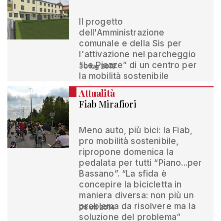
Il progetto
dell'Amministrazione
comunale e della Sis per
l'attivazione nel parcheggio
“Le Piazze” di un centro per
30 lug 2018
la mobilità sostenibile
Attualità
Fiab Mirafiori
Meno auto, più bici: la Fiab,
pro mobilità sostenibile,
ripropone domenica la
pedalata per tutti “Piano...per
Bassano”. “La sfida è
concepire la bicicletta in
maniera diversa: non più un
problema da risolvere ma la
08 ott 2014
soluzione del problema”