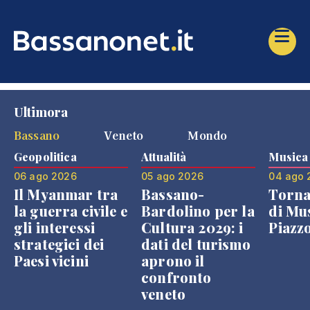
Ultimora
Bassano
Veneto
Mondo
Geopolitica
Attualità
Musica
06 ago 2026
05 ago 2026
04 ago 
Il Myanmar tra
Bassano-
Torna
la guerra civile e
Bardolino per la
di Mus
gli interessi
Cultura 2029: i
Piazz
strategici dei
dati del turismo
Paesi vicini
aprono il
confronto
veneto