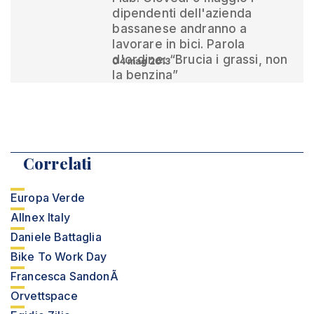
dipendenti dell'azienda
bassanese andranno a
lavorare in bici. Parola
d'ordine: “Brucia i grassi, non
04 mag 2013
la benzina”
Correlati
Europa Verde
Allnex Italy
Daniele Battaglia
Bike To Work Day
Francesca SandonÃ
Orvettspace