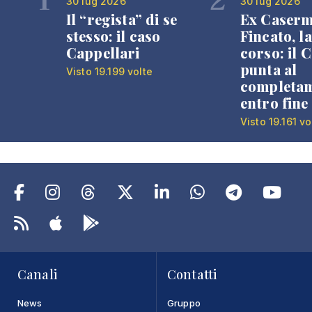
30 lug 2026
30 lug 2026
Il “regista” di se
Ex Caser
stesso: il caso
Fincato, la
Cappellari
corso: il
punta al
Visto 19.199 volte
completa
entro fine
Visto 19.161 vo
Canali
Contatti
News
Gruppo