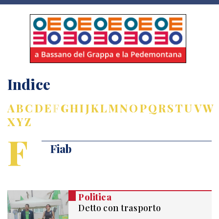
Indice
A
B
C
D
E
F
G
H
I
J
K
L
M
N
O
P
Q
R
S
T
U
V
W
X
Y
Z
F
Fiab
Politica
Detto con trasporto