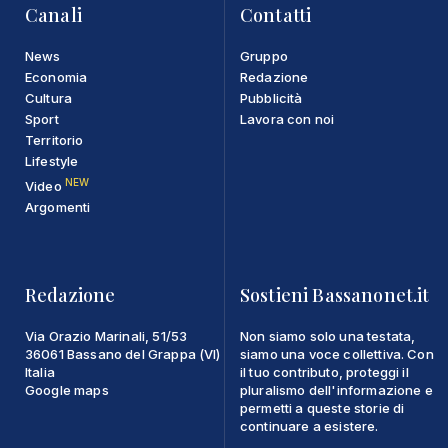
Canali
Contatti
News
Gruppo
Economia
Redazione
Cultura
Pubblicità
Sport
Lavora con noi
Territorio
Lifestyle
NEW
Video
Argomenti
Redazione
Sostieni Bassanonet.it
Via Orazio Marinali, 51/53
Non siamo solo una testata,
36061 Bassano del Grappa (VI)
siamo una voce collettiva. Con
Italia
il tuo contributo, proteggi il
Google maps
pluralismo dell'informazione e
permetti a queste storie di
continuare a esistere.