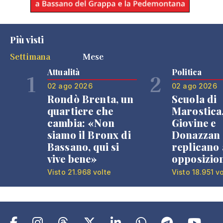
Più visti
Settimana
Mese
Attualità
Politica
1
2
02 ago 2026
02 ago 2026
Rondò Brenta, un
Scuola di
quartiere che
Marostica
cambia: «Non
Giovine e
siamo il Bronx di
Donazzan
Bassano, qui si
replicano 
vive bene»
opposizio
Visto 21.968 volte
Visto 18.951 v