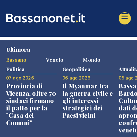
Ultimora
Bassano
Veneto
Mondo
Politica
Geopolitica
Attualit
07 ago 2026
06 ago 2026
05 ago 
Provincia di
Il Myanmar tra
Bassa
Vicenza, oltre 70
la guerra civile e
Bardo
sindaci firmano
gli interessi
Cultur
il patto per la
strategici dei
dati d
"Casa dei
Paesi vicini
apron
Comuni"
confr
venet