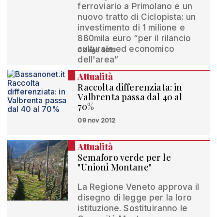
ferroviario a Primolano e un
nuovo tratto di Ciclopista: un
investimento di 1 milione e
880mila euro “per il rilancio
culturale ed economico
02 ago 2013
dell'area”
Attualità
Raccolta differenziata: in
Valbrenta passa dal 40 al
70%
09 nov 2012
Attualità
Semaforo verde per le
"Unioni Montane"
La Regione Veneto approva il
disegno di legge per la loro
istituzione. Sostituiranno le