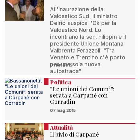
All'inaurazione della
Valdastico Sud, il ministro
Delrio auspica l'Ok per la
Valdastico Nord. Lo
incontrano la sen. Filippin e il
presidente Unione Montana
Valbrenta Ferazzoli: “Tra
Veneto e Trentino c'è posto
per una sola nuova
01 set 2015
autostrada”
Politica
“Le unioni dei Comuni”:
serata a Carpanè con
Corradin
07 mag 2015
Attualità
Il bivio di Carpanè