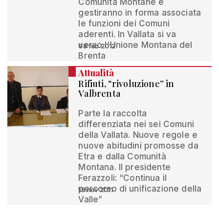
Comunità Montane e
gestiranno in forma associata
le funzioni dei Comuni
aderenti. In Vallata si va
verso l'Unione Montana del
08 feb 2012
Brenta
Attualità
Rifiuti, “rivoluzione” in
Valbrenta
Parte la raccolta
differenziata nei sei Comuni
della Vallata. Nuove regole e
nuove abitudini promosse da
Etra e dalla Comunità
Montana. Il presidente
Ferazzoli: “Continua il
percorso di unificazione della
18 nov 2011
Valle”