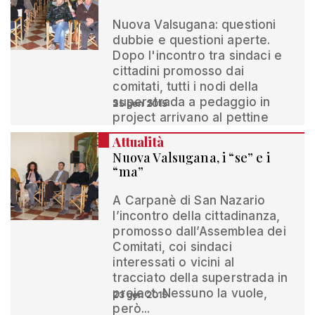
Nuova Valsugana: questioni
dubbie e questioni aperte.
Dopo l'incontro tra sindaci e
cittadini promosso dai
comitati, tutti i nodi della
superstrada a pedaggio in
25 gen 2015
project arrivano al pettine
Attualità
Nuova Valsugana, i “se” e i
“ma”
A Carpanè di San Nazario
l’incontro della cittadinanza,
promosso dall’Assemblea dei
Comitati, coi sindaci
interessati o vicini al
tracciato della superstrada in
project. Nessuno la vuole,
23 gen 2015
però...