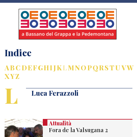
Indice
A
B
C
D
E
F
G
H
I
J
K
L
M
N
O
P
Q
R
S
T
U
V
W
X
Y
Z
L
Luca Ferazzoli
Attualità
Fora de la Valsugana 2