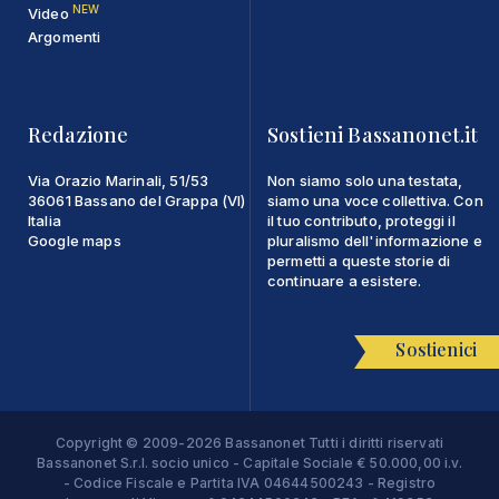
NEW
Video
Argomenti
Redazione
Sostieni Bassanonet.it
Via Orazio Marinali, 51/53
Non siamo solo una testata,
36061 Bassano del Grappa (VI)
siamo una voce collettiva. Con
Italia
il tuo contributo, proteggi il
Google maps
pluralismo dell'informazione e
permetti a queste storie di
continuare a esistere.
Sostienici
Copyright © 2009-2026 Bassanonet Tutti i diritti riservati
Bassanonet S.r.l. socio unico - Capitale Sociale € 50.000,00 i.v.
- Codice Fiscale e Partita IVA 04644500243 - Registro