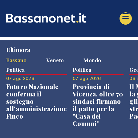
Ultimora
Bassano
Veneto
Mondo
Politica
Politica
Geo
07 ago 2026
07 ago 2026
06 
Futuro Nazionale
Provincia di
Il
conferma il
Vicenza, oltre 70
la 
sostegno
sindaci firmano
gli
all'amministrazione
il patto per la
st
Finco
"Casa dei
Pae
Comuni"