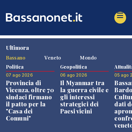
Ultimora
Bassano
Veneto
Mondo
Politica
Geopolitica
Attualit
07 ago 2026
06 ago 2026
05 ago 
Provincia di
Il Myanmar tra
Bassa
Vicenza, oltre 70
la guerra civile e
Bardo
sindaci firmano
gli interessi
Cultur
il patto per la
strategici dei
dati d
"Casa dei
Paesi vicini
apron
Comuni"
confr
venet