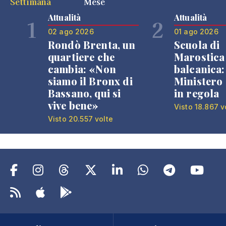
Settimana
Mese
Attualità
Attualità
1
2
02 ago 2026
01 ago 2026
Rondò Brenta, un
Scuola di
quartiere che
Marostica 
cambia: «Non
balcanica: 
siamo il Bronx di
Ministero 
Bassano, qui si
in regola
vive bene»
Visto 18.867 v
Visto 20.557 volte