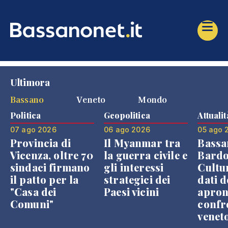
Ultimora
Bassano
Veneto
Mondo
Politica
Geopolitica
Attualit
07 ago 2026
06 ago 2026
05 ago 
Provincia di
Il Myanmar tra
Bassa
Vicenza, oltre 70
la guerra civile e
Bardo
sindaci firmano
gli interessi
Cultur
il patto per la
strategici dei
dati d
"Casa dei
Paesi vicini
apron
Comuni"
confr
venet