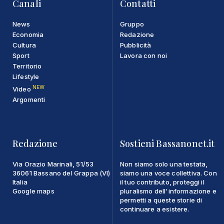
Canali
Contatti
News
Gruppo
Economia
Redazione
Cultura
Pubblicità
Sport
Lavora con noi
Territorio
Lifestyle
NEW
Video
Argomenti
Redazione
Sostieni Bassanonet.it
Via Orazio Marinali, 51/53
Non siamo solo una testata,
36061 Bassano del Grappa (VI)
siamo una voce collettiva. Con
Italia
il tuo contributo, proteggi il
Google maps
pluralismo dell'informazione e
permetti a queste storie di
continuare a esistere.