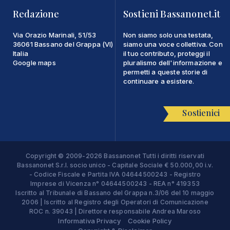
Redazione
Sostieni Bassanonet.it
Via Orazio Marinali, 51/53
Non siamo solo una testata,
36061 Bassano del Grappa (VI)
siamo una voce collettiva. Con
Italia
il tuo contributo, proteggi il
Google maps
pluralismo dell'informazione e
permetti a queste storie di
continuare a esistere.
Sostienici
Copyright © 2009-2026 Bassanonet Tutti i diritti riservati
Bassanonet S.r.l. socio unico - Capitale Sociale € 50.000,00 i.v.
- Codice Fiscale e Partita IVA 04644500243 - Registro
Imprese di Vicenza n° 04644500243 - REA n° 419353
Iscritto al Tribunale di Bassano del Grappa n.3/06 del 10 maggio
2006 | Iscritto al Registro degli Operatori di Comunicazione
ROC n. 39043 | Direttore responsabile Andrea Maroso
Informativa Privacy
Cookie Policy