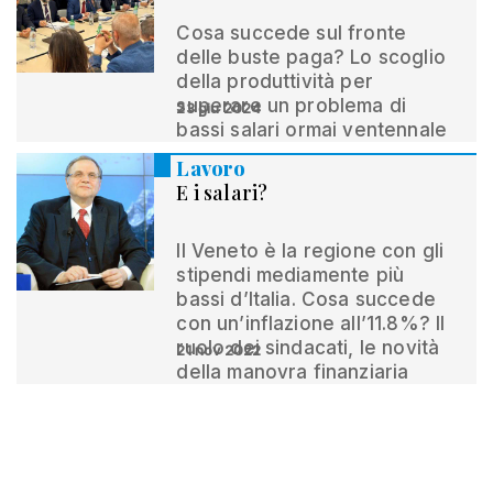
Cosa succede sul fronte
delle buste paga? Lo scoglio
della produttività per
superare un problema di
23 giu 2024
bassi salari ormai ventennale
Lavoro
E i salari?
Il Veneto è la regione con gli
stipendi mediamente più
bassi d’Italia. Cosa succede
con un’inflazione all’11.8%? Il
ruolo dei sindacati, le novità
21 nov 2022
della manovra finanziaria