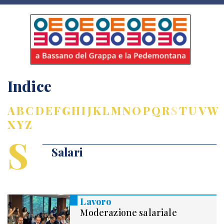
Indice
A
B
C
D
E
F
G
H
I
J
K
L
M
N
O
P
Q
R
S
T
U
V
W
X
Y
Z
S
Salari
Lavoro
Moderazione salariale