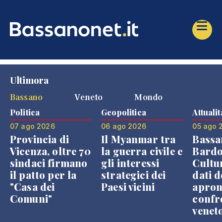
Ultimora
Bassano
Veneto
Mondo
Politica
Geopolitica
Attualit
07 ago 2026
06 ago 2026
05 ago 
Provincia di
Il Myanmar tra
Bassa
Vicenza, oltre 70
la guerra civile e
Bardo
sindaci firmano
gli interessi
Cultur
il patto per la
strategici dei
dati d
"Casa dei
Paesi vicini
apron
Comuni"
confr
venet