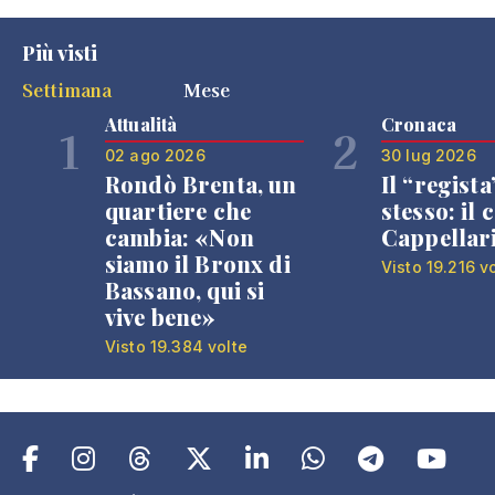
Più visti
Settimana
Mese
Attualità
Cronaca
1
2
02 ago 2026
30 lug 2026
Rondò Brenta, un
Il “regista
quartiere che
stesso: il 
cambia: «Non
Cappellar
siamo il Bronx di
Visto 19.216 v
Bassano, qui si
vive bene»
Visto 19.384 volte