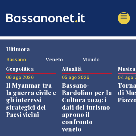
Ultimora
Bassano
Veneto
Mondo
Geopolitica
Attualità
Musica
06 ago 2026
05 ago 2026
04 ago 
Il Myanmar tra
Bassano-
Torna
la guerra civile e
Bardolino per la
di Mus
gli interessi
Cultura 2029: i
Piazz
strategici dei
dati del turismo
Paesi vicini
aprono il
confronto
veneto