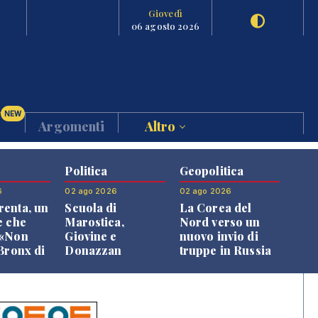
Giovedì
06 agosto 2026
NEW
Argomenti
Altro
Politica
Geopolitica
6
02 ago 2026
02 ago 2026
enta, un
Scuola di
La Corea del
e che
Marostica,
Nord verso un
 «Non
Giovine e
nuovo invio di
 Bronx di
Donazzan
truppe in Russia
 qui si
replicano alle
e»
opposizioni