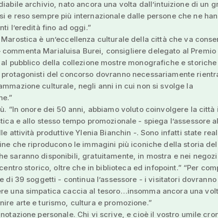
diabile archivio, nato ancora una volta dall’intuizione di un g
i e reso sempre più internazionale dalle persone che ne ha
ti l’eredità fino ad oggi.”
 Marostica è un’eccellenza culturale della città che va conse
commenta Marialuisa Burei, consigliere delegato al Premio -
 al pubblico della collezione mostre monografiche e storiche
 protagonisti del concorso dovranno necessariamente rientr
ammazione culturale, negli anni in cui non si svolge la
ne.”
iù. “In onore dei 50 anni, abbiamo voluto coinvolgere la città 
stica e allo stesso tempo promozionale - spiega l’assessore a
le attività produttive Ylenia Bianchin -. Sono infatti state rea
line che riproducono le immagini più iconiche della storia del
e saranno disponibili, gratuitamente, in mostra e nei negozi 
 centro storico, oltre che in biblioteca ed infopoint.” “Per com
ne di 39 soggetti - continua l’assessore - i visitatori dovranno
ere una simpatica caccia al tesoro…insomma ancora una vol
ire arte e turismo, cultura e promozione.”
nnotazione personale. Chi vi scrive, e cioè il vostro umile cron