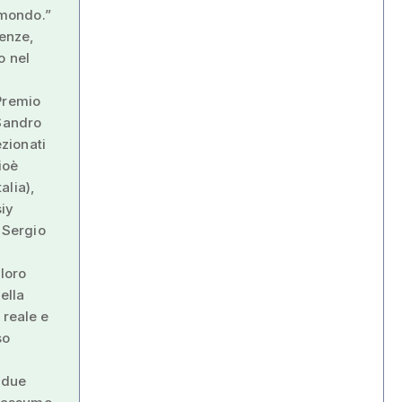
 mondo.”
ienze,
o nel
 Premio
“Sandro
ezionati
ioè
alia),
siy
, Sergio
 loro
ella
 reale e
so
i due