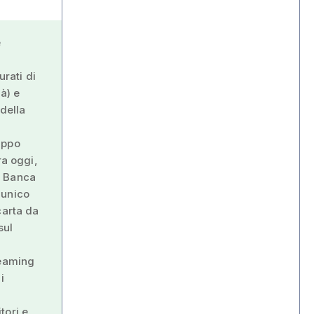
e
a
urati di
à) e
 della
uppo
ra oggi,
e Banca
unico
carta da
sul
reaming
i
tori e