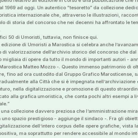
quello relativo all’edizione in corso e una pubblicazione che 
 dal 1969 ad oggi. Un autentico “tesoretto” da collezione dedic
ristica internazionale che, attraverso le illustrazioni, raccon
o di storia del concorso che nei decenni ha affrontato le te
.
ici 50 di Umoristi, tuttavia, non finisce qui.
 edizione di Umoristi a Marostica si celebra anche l’avanzam
 di valorizzazione dell’archivio storico del concorso che dal
o migliaia di opere da tutto il mondo di importanti autori - ann
 Marostica Matteo Mozzo -. Questo immenso patrimonio di ol
e, fino ad ora custodito dal Gruppo Grafico Marosticense, s
gradualmente alla Città che si è impegnata nell’archiviazione 
turo, nella digitalizzazione e promozione di questo straordin
ato alla grafica umoristica, che conta pochi altri esempi a li
ale.”
di una collezione davvero preziosa che l’amministrazione mira
 uno spazio prestigioso - aggiunge il sindaco -. Fra gli obiett
gitalizzazione dell’intero corpus delle opere grafiche, vista la
spositiva, ma soprattutto per rendere accessibile al mondo in