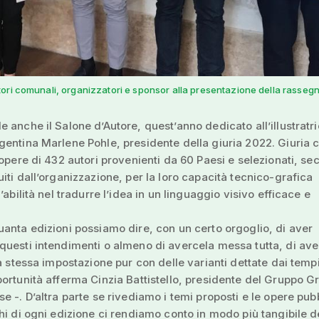
ori comunali, organizzatori e sponsor alla presentazione della rasseg
 anche il Salone d’Autore, quest’anno dedicato all’illustratr
entina Marlene Pohle, presidente della giuria 2022. Giuria 
 opere di 432 autori provenienti da 60 Paesi e selezionati, se
iti dall’organizzazione, per la loro capacità tecnico-grafica
’abilità nel tradurre l’idea in un linguaggio visivo efficace e
anta edizioni possiamo dire, con un certo orgoglio, di aver
uesti intendimenti o almeno di avercela messa tutta, di ave
la stessa impostazione pur con delle varianti dettate dai temp
ortunità afferma Cinzia Battistello, presidente del Gruppo G
e -. D’altra parte se rivediamo i temi proposti e le opere pub
hi di ogni edizione ci rendiamo conto in modo più tangibile d