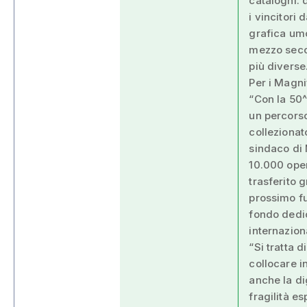
cataloghi: 
i vincitori
grafica umo
mezzo secol
più diverse
Per i Magnif
“Con la 50^
un percorso
collezionat
sindaco di
10.000 oper
trasferito 
prossimo fu
fondo dedic
internazion
“Si tratta 
collocare in
anche la di
fragilità e