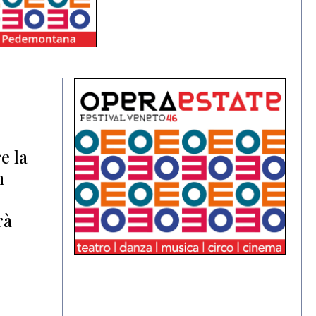
e la
n
rà