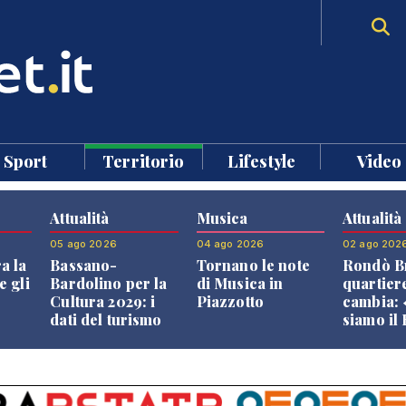
Sport
Territorio
Lifestyle
Video
Attualità
Musica
Attualità
05 ago 2026
04 ago 2026
02 ago 202
a la
Bassano-
Tornano le note
Rondò Br
e gli
Bardolino per la
di Musica in
quartier
Cultura 2029: i
Piazzotto
cambia:
dati del turismo
siamo il
aprono il
Bassano,
confronto veneto
vive ben