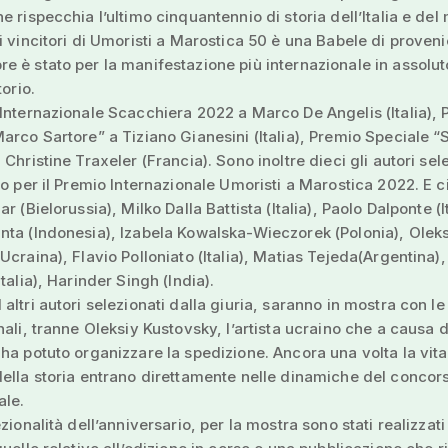
e rispecchia l’ultimo cinquantennio di storia dell’Italia e del
i vincitori di Umoristi a Marostica 50 è una Babele di proven
 è stato per la manifestazione più internazionale in assolut
torio.
Internazionale Scacchiera 2022 a Marco De Angelis (Italia),
arco Sartore” a Tiziano Gianesini (Italia), Premio Speciale 
Christine Traxeler (Francia). Sono inoltre dieci gli autori sel
to per il Premio Internazionale Umoristi a Marostica 2022. E c
r (Bielorussia), Milko Dalla Battista (Italia), Paolo Dalponte (It
ta (Indonesia), Izabela Kowalska-Wieczorek (Polonia), Olek
Ucraina), Flavio Polloniato (Italia), Matias Tejeda(Argentina)
talia), Harinder Singh (India).
altri autori selezionati dalla giuria, saranno in mostra con le
nali, tranne Oleksiy Kustovsky, l’artista ucraino che a causa d
ha potuto organizzare la spedizione. Ancora una volta la vita
ella storia entrano direttamente nelle dinamiche del concor
ale.
zionalità dell’anniversario, per la mostra sono stati realizzat