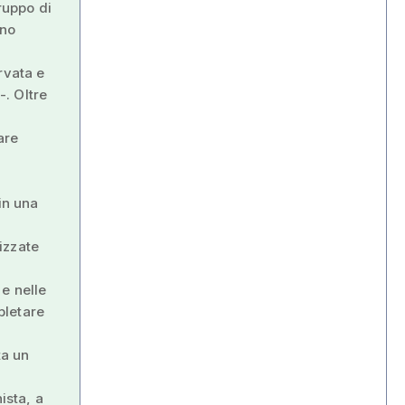
ruppo di
nno
rvata e
. Oltre
are
in una
l
lizzate
e nelle
pletare
ta un
ista, a