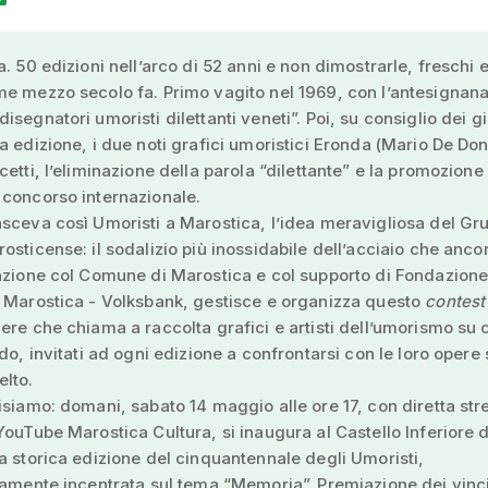
a. 50 edizioni nell’arco di 52 anni e non dimostrarle, freschi 
e mezzo secolo fa. Primo vagito nel 1969, con l’antesignan
segnatori umoristi dilettanti veneti”. Poi, su consiglio dei gi
a edizione, i due noti grafici umoristici Eronda (Mario De Don
cetti, l’eliminazione della parola “dilettante” e la promozione
concorso internazionale.
sceva così Umoristi a Marostica, l’idea meravigliosa del Gr
osticense: il sodalizio più inossidabile dell’acciaio che anco
azione col Comune di Marostica e col supporto di Fondazion
 Marostica - Volksbank, gestisce e organizza questo
contest
ere che chiama a raccolta grafici e artisti dell’umorismo su 
ndo, invitati ad ogni edizione a confrontarsi con le loro opere 
lto.
isiamo: domani, sabato 14 maggio alle ore 17, con diretta st
YouTube Marostica Cultura, si inaugura al Castello Inferiore d
a storica edizione del cinquantennale degli Umoristi,
vamente incentrata sul tema “Memoria”. Premiazione dei vinci