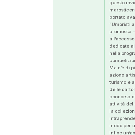
questo invi
marosticens
portato avan
“Umoristi a
promossa – 
all’accesso
dedicate ai
nella progr
competizio
Ma c’è di p
azione arti
turismo e al
delle carto
concorso ch
attività del
la collezio
intraprend
modo per un
Infine un’a