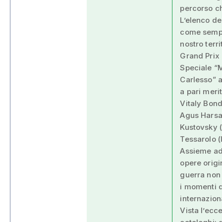
percorso ch
L’elenco de
come sempre
nostro terri
Grand Prix 
Speciale “M
Carlesso” a 
a pari meri
Vitaly Bonda
Agus Harsan
Kustovsky (
Tessarolo (I
Assieme ad 
opere origi
guerra non 
i momenti d
internazion
Vista l’ecce