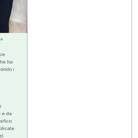
na
ice
che ha
condo i
r
i e da
rafico
blicate
el