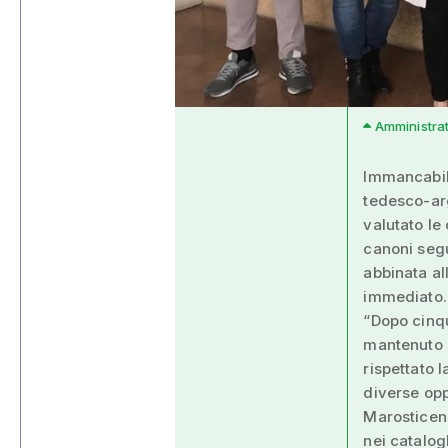
Amministrat
Immancabile
tedesco-arg
valutato le
canoni segu
abbinata all
immediato.
“Dopo cinqu
mantenuto q
rispettato 
diverse opp
Marosticens
nei catalog