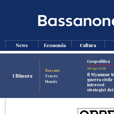
News
Economia
Cultura
Geopolitica
06 ago 2026
Bassano
Il Myanmar tr
Ultimora
Veneto
guerra civile 
Mondo
interessi
strategici dei
Paesi vicini