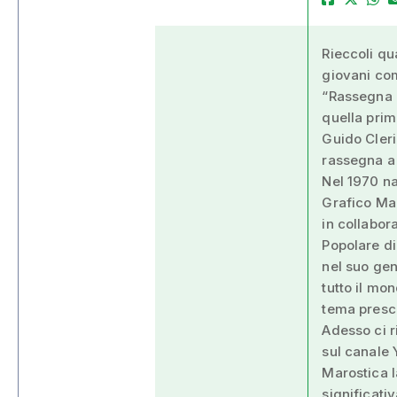
Rieccoli qu
giovani com
“Rassegna di
quella prim
Guido Cleri
rassegna a 
Nel 1970 na
Grafico Mar
in collabor
Popolare di
nel suo gen
tutto il mo
tema presce
Adesso ci r
sul canale 
Marostica l
significati