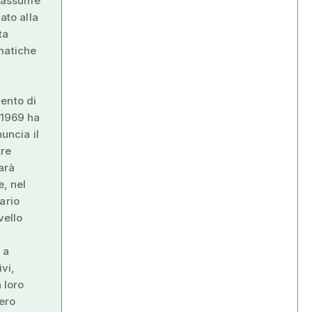
riassume
ato alla
ta
matiche
ento di
 1969 ha
uncia il
tre
arà
e, nel
ario
vello
 a
ivi,
 loro
tero