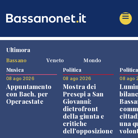
Ultimora
Bassano
Veneto
Mondo
Musica
Politica
Politic
08 ago 2026
08 ago 2026
08 ago 
Appuntamento
Mostra dei
Lumin
con Bach, per
Presepi a San
bilanc
Operaestate
Giovanni:
Bassa
dietrofront
comme
della giunta e
cittad
critiche
una q
dell'opposizione
volon