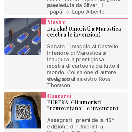
presieduta da Silver, il
19 apr 2014
“papà” di Lupo Alberto
Mostre
Eureka! Umoristi a Marostica
celebra le invenzioni
Sabato 11 maggio al Castello
Inferiore di Marostica si
inaugura la prestigiosa
mostra di cartoons da tutto il
mondo. Col salone d'autore
dedicato al maestro Ross
10 mag 2013
Thomson
Concorsi
EUREKA! Gli umoristi
“reinventano” le invenzioni
Assegnati i premi della 45^
edizione di “Umoristi a