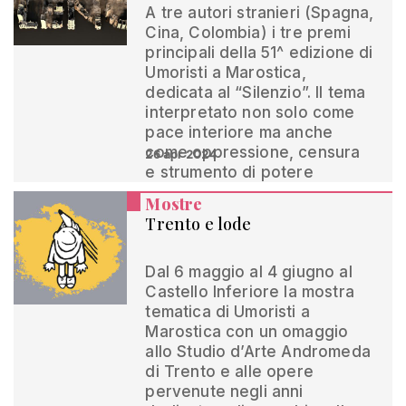
A tre autori stranieri (Spagna,
Cina, Colombia) i tre premi
principali della 51^ edizione di
Umoristi a Marostica,
dedicata al “Silenzio”. Il tema
interpretato non solo come
pace interiore ma anche
come oppressione, censura
26 apr 2024
e strumento di potere
Mostre
Trento e lode
Dal 6 maggio al 4 giugno al
Castello Inferiore la mostra
tematica di Umoristi a
Marostica con un omaggio
allo Studio d’Arte Andromeda
di Trento e alle opere
pervenute negli anni