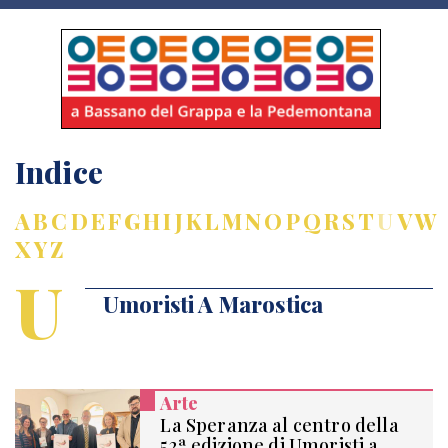
Indice
A
B
C
D
E
F
G
H
I
J
K
L
M
N
O
P
Q
R
S
T
U
V
W
X
Y
Z
U
Umoristi A Marostica
Arte
La Speranza al centro della
52ª edizione di Umoristi a