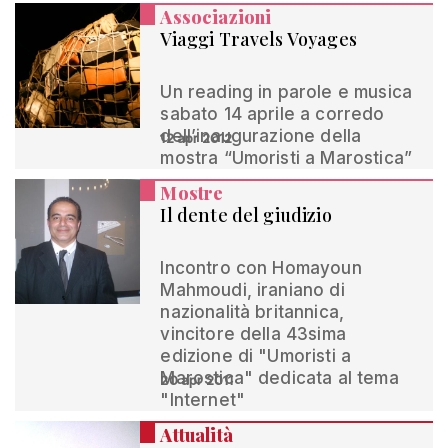
Associazioni
Viaggi Travels Voyages
Un reading in parole e musica
sabato 14 aprile a corredo
dell’inaugurazione della
12 apr 2012
mostra “Umoristi a Marostica”
Mostre
Il dente del giudizio
Incontro con Homayoun
Mahmoudi, iraniano di
nazionalità britannica,
vincitore della 43sima
edizione di "Umoristi a
Marostica" dedicata al tema
20 apr 2011
"Internet"
Attualità