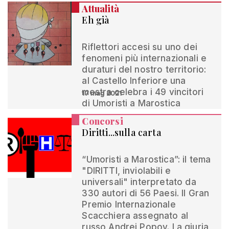
Attualità
Eh già
Riflettori accesi su uno dei
fenomeni più internazionali e
duraturi del nostro territorio:
al Castello Inferiore una
mostra celebra i 49 vincitori
17 mag 2021
di Umoristi a Marostica
Concorsi
Diritti...sulla carta
“Umoristi a Marostica”: il tema
"DIRITTI, inviolabili e
universali" interpretato da
330 autori di 56 Paesi. Il Gran
Premio Internazionale
Scacchiera assegnato al
russo Andrei Popov. La giuria