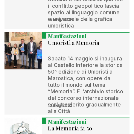
il conflitto geopolitico lascia
spazio al linguaggio comune
e universale della grafica
16 mag 2022
umoristica
Manifestazioni
Umoristi a Memoria
Sabato 14 maggio si inaugura
al Castello Inferiore la storica
50^ edizione di Umoristi a
Marostica, con opere da
tutto il mondo sul tema
“Memoria”. E l’archivio storico
del concorso internazionale
sarà trasferito gradualmente
13 mag 2022
alla Città
Manifestazioni
La Memoria fa 50