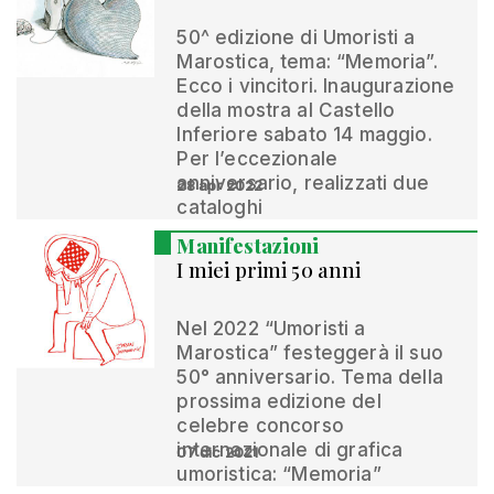
50^ edizione di Umoristi a
Marostica, tema: “Memoria”.
Ecco i vincitori. Inaugurazione
della mostra al Castello
Inferiore sabato 14 maggio.
Per l’eccezionale
anniversario, realizzati due
28 apr 2022
cataloghi
Manifestazioni
I miei primi 50 anni
Nel 2022 “Umoristi a
Marostica” festeggerà il suo
50° anniversario. Tema della
prossima edizione del
celebre concorso
internazionale di grafica
07 dic 2021
umoristica: “Memoria”