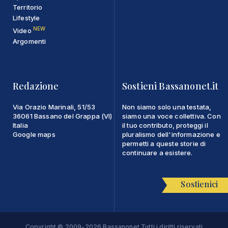
Territorio
Lifestyle
NEW
Video
Argomenti
Redazione
Sostieni Bassanonet.it
Via Orazio Marinali, 51/53
Non siamo solo una testata,
36061 Bassano del Grappa (VI)
siamo una voce collettiva. Con
Italia
il tuo contributo, proteggi il
Google maps
pluralismo dell'informazione e
permetti a queste storie di
continuare a esistere.
Sostienici
Copyright © 2009-2026 Bassanonet Tutti i diritti riservati