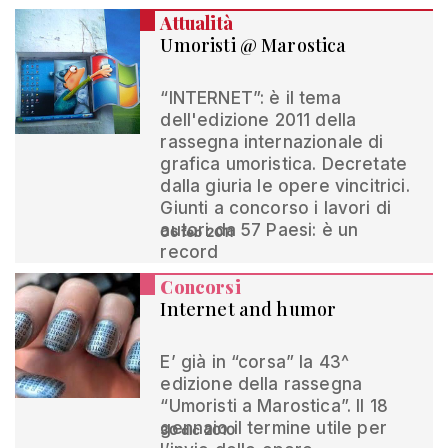
Attualità
Umoristi @ Marostica
“INTERNET”: è il tema
dell'edizione 2011 della
rassegna internazionale di
grafica umoristica. Decretate
dalla giuria le opere vincitrici.
Giunti a concorso i lavori di
autori da 57 Paesi: è un
06 feb 2011
record
Concorsi
Internet and humor
E’ già in “corsa” la 43^
edizione della rassegna
“Umoristi a Marostica”. Il 18
gennaio il termine utile per
30 dic 2010