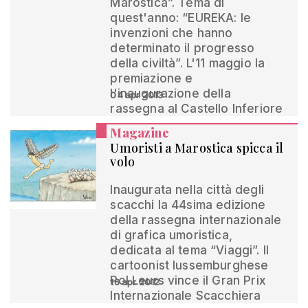
Marostica”. Tema di
quest'anno: “EUREKA: le
invenzioni che hanno
determinato il progresso
della civiltà”. L'11 maggio la
premiazione e
l'inaugurazione della
04 apr 2013
rassegna al Castello Inferiore
Magazine
Umoristi a Marostica spicca il
volo
Inaugurata nella città degli
scacchi la 44sima edizione
della rassegna internazionale
di grafica umoristica,
dedicata al tema “Viaggi”. Il
cartoonist lussemburghese
Pol Leurs vince il Gran Prix
16 apr 2012
Internazionale Scacchiera