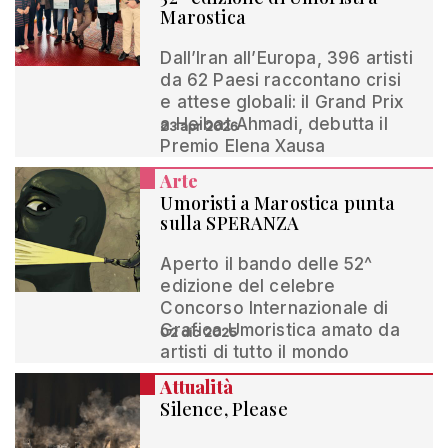
Marostica
Dall’Iran all’Europa, 396 artisti
da 62 Paesi raccontano crisi
e attese globali: il Grand Prix
a Heibat Ahmadi, debutta il
23 apr 2026
Premio Elena Xausa
Arte
Umoristi a Marostica punta
sulla SPERANZA
Aperto il bando delle 52^
edizione del celebre
Concorso Internazionale di
Grafica Umoristica amato da
02 dic 2025
artisti di tutto il mondo
Attualità
Silence, Please