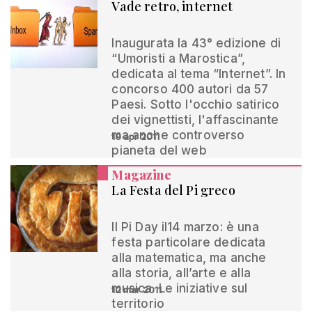
Vade retro, internet
Inaugurata la 43° edizione di
“Umoristi a Marostica”,
dedicata al tema “Internet”. In
concorso 400 autori da 57
Paesi. Sotto l'occhio satirico
dei vignettisti, l'affascinante
ma anche controverso
19 apr 2011
pianeta del web
Magazine
La Festa del Pi greco
Il Pi Day il14 marzo: è una
festa particolare dedicata
alla matematica, ma anche
alla storia, all’arte e alla
musica. Le iniziative sul
12 mar 2011
territorio