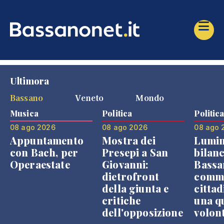
Ultimora
Bassano
Veneto
Mondo
Musica
Politica
Politic
08 ago 2026
08 ago 2026
08 ago 
Appuntamento
Mostra dei
Lumin
con Bach, per
Presepi a San
bilanc
Operaestate
Giovanni:
Bassa
dietrofront
comme
della giunta e
cittad
critiche
una q
dell'opposizione
volon