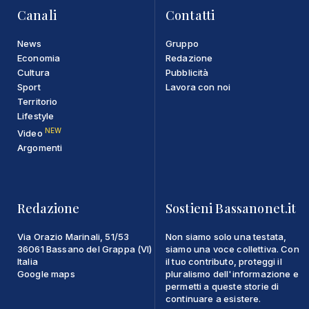
Canali
Contatti
News
Gruppo
Economia
Redazione
Cultura
Pubblicità
Sport
Lavora con noi
Territorio
Lifestyle
NEW
Video
Argomenti
Redazione
Sostieni Bassanonet.it
Via Orazio Marinali, 51/53
Non siamo solo una testata,
36061 Bassano del Grappa (VI)
siamo una voce collettiva. Con
Italia
il tuo contributo, proteggi il
Google maps
pluralismo dell'informazione e
permetti a queste storie di
continuare a esistere.