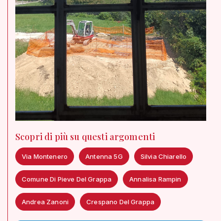
Scopri di più su questi argomenti
Via Montenero
Antenna 5G
Silvia Chiarello
Comune Di Pieve Del Grappa
Annalisa Rampin
Andrea Zanoni
Crespano Del Grappa