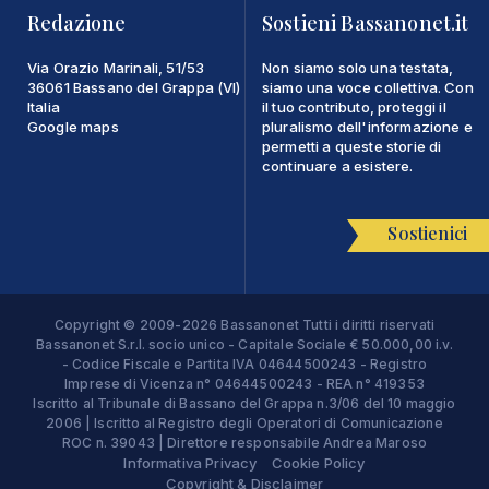
Redazione
Sostieni Bassanonet.it
Via Orazio Marinali, 51/53
Non siamo solo una testata,
36061 Bassano del Grappa (VI)
siamo una voce collettiva. Con
Italia
il tuo contributo, proteggi il
Google maps
pluralismo dell'informazione e
permetti a queste storie di
continuare a esistere.
Sostienici
Copyright © 2009-2026 Bassanonet Tutti i diritti riservati
Bassanonet S.r.l. socio unico - Capitale Sociale € 50.000,00 i.v.
- Codice Fiscale e Partita IVA 04644500243 - Registro
Imprese di Vicenza n° 04644500243 - REA n° 419353
Iscritto al Tribunale di Bassano del Grappa n.3/06 del 10 maggio
2006 | Iscritto al Registro degli Operatori di Comunicazione
ROC n. 39043 | Direttore responsabile Andrea Maroso
Informativa Privacy
Cookie Policy
Copyright & Disclaimer