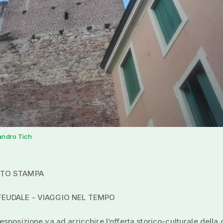
andro Tich
TO STAMPA
EUDALE - VIAGGIO NEL TEMPO
sposizione va ad arricchire l’offerta storico-culturale della c