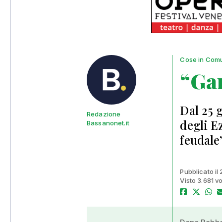
Cose in Com
“Gam
Dal 25 
Redazione
degli E
Bassanonet.it
feudale
Pubblicato il
Visto 3.681 vo