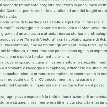
il secondo importante progetto realizzato in pochi mesi all’in
el Castello, per ridare linfa e vitalità ad uno dei luoghi stori
ella città.
 della Torre di Guardia del Castello degli Ezzelini rinasce la
udale”, un viaggio nella storia e nella vita del Medioevo, ric
grazie ad un’accurata e attenta ricerca storica e archeologi
’associazione “Arieti di Ventura” con la collaborazione di Rob
n, l’allestimento, che veste tutti gli ambienti della torre, ripr
e nel Medioevo, ricostruendone passo passo ogni suo aspett
recisione e solide fondamenta storiche.
rra trovano spazio la cucina, l’ospedaletto e lo speziale, ment
 a dominare è l’alloggio del capitano, affiancato da una nutr
l soppalco, cinque armature complete, racconteranno la sto
ra medievale dal X al XV secolo, mentre una parte del
o del Castello è impiegata per riprodurre l’orto o il pozzo
nza, ogni pezzo esposto è la fedele ricostruzione di ambienta
stumi o strumenti realmente esistiti e la cui storicità è testim