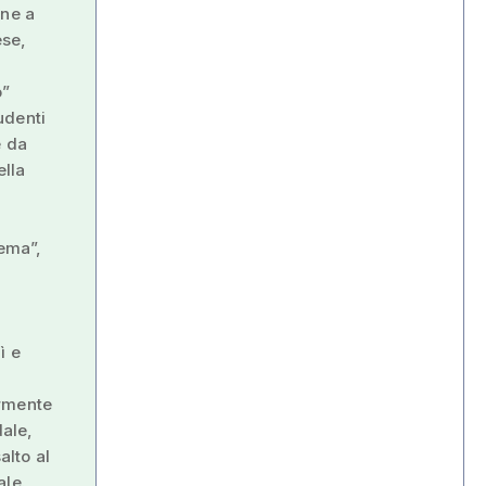
one a
ese,
o”
udenti
e da
ella
tema”,
ì e
ormente
dale,
alto al
ale.