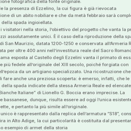
zione fotografica della fonte originale.
 la presenza di Ezzelino, la cui figura è già rievocata
zione di un abito nobiliare e che da metà febbraio sarà comp
 della spada ingioiellata.
i visitatori nella storia, l’obiettivo del progetto che vanta la 
ezzi assolutamente unici. È il caso della riproduzione della s
di San Maurizio, datata 1200-1250 e conservata all’Armeria R
ata per oltre 400 anni nell’investitura reale del Sacro Roman
lama esposta al Castello degli Ezzelini vanta il primato di ess
e più fedele all’originale del XIII secolo, poiché forgiata con
ll’epoca da un artigiano specializzato. Una ricostruzione che
 fare anche una preziosa scoperta: è emerso, infatti, che le
 della spada indicate della stessa Armeria Reale ed elencate
 Bianche Italiane” di Lionello G. Boccia erano imprecise. La
e bassanese, dunque, risulta essere ad oggi l’unica esistent
tte, e pertanto la più simile all’originale.
 unico è rappresentato dalla replica dell’armatura “S18”, con
ira in Alto Adige, la cui particolarità è costituita dal present
mo esempio di armet della storia