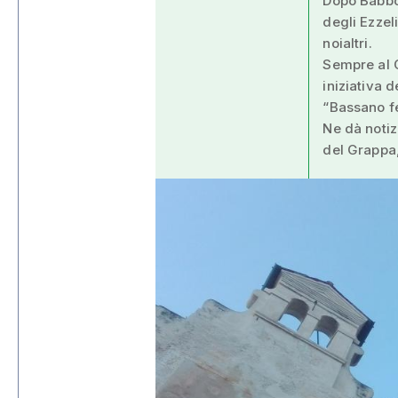
Dopo Babbo 
degli Ezzel
noialtri.
Sempre al C
iniziativa 
“Bassano f
Ne dà noti
del Grappa,