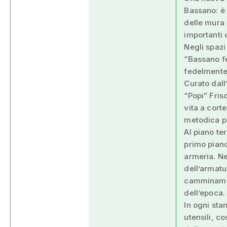
Bassano: è 
delle mura d
importanti d
Negli spazi
“Bassano fe
fedelmente 
Curato dall
“Popi” Friso
vita a cort
metodica p
Al piano te
primo piano
armeria. Ne
dell’armatu
camminament
dell’epoca.
In ogni sta
utensili, co