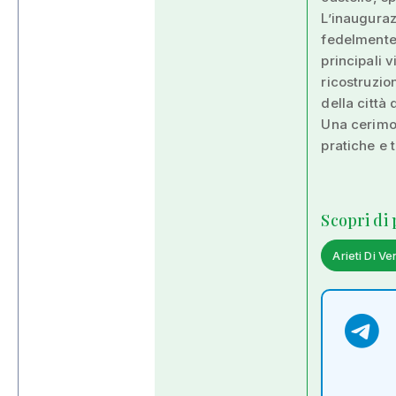
L’inauguraz
fedelmente 
principali v
ricostruzio
della città
Una cerimon
pratiche e t
Scopri di
Arieti Di Ve