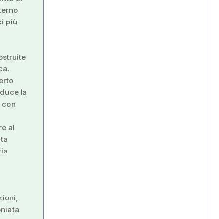
terno
ci più
ostruite
ca.
erto
oduce la
o con
re al
ita
ria
zioni,
oniata