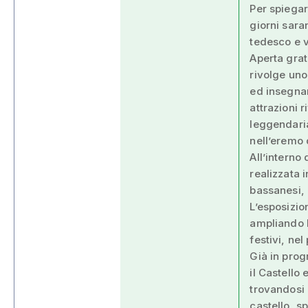
Per spiegar
giorni sara
tedesco e 
Aperta grat
rivolge uno
ed insegnan
attrazioni 
leggendari
nell’eremo 
All’interno
realizzata i
bassanesi, 
L’esposizio
ampliando l
festivi, ne
Già in prog
il Castello
trovandosi 
castello, s