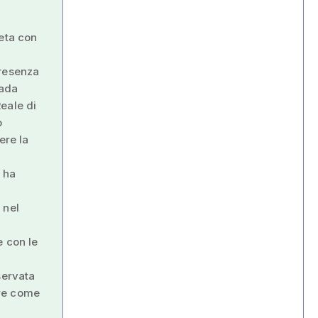
leta con
presenza
pada
eale di
o
ere la
 ha
 nel
e con le
servata
are come