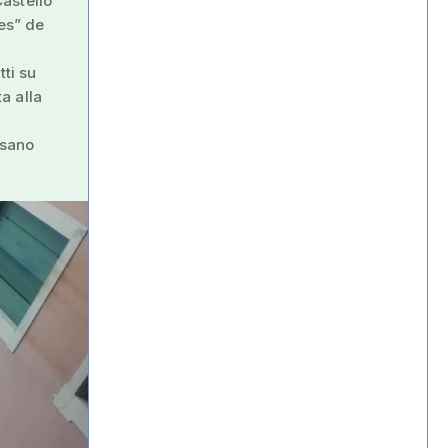
astello
nes” de
tti su
a alla
ssano