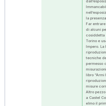
dall’esposi
Immancabile
nell’esposi
la presenza
Far entrare 
di alcuni p
cosiddetta 
Torino e us
Impero. La 
riproduzion
tecniche de
permesso di
misurazioni
libro “Armi
riproduzion
misure corre
Altro pezzo
a Castel Co
elmo il pri