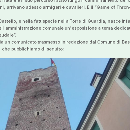
Natale e il suo percorso fatato lungo il camminamento del C
ini, arrivano adesso armigeri e cavalieri. È il “Game of Thro
astello, e nella fattispecie nella Torre di Guardia, nasce infa
dell'amministrazione comunale un'esposizione a tema dedicat
eudale”.
zia un comunicato trasmesso in redazione dal Comune di Ba
 che pubblichiamo di seguito: