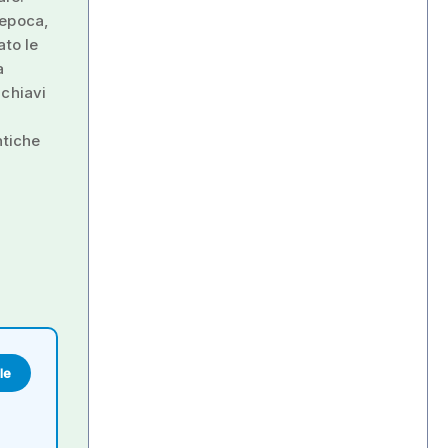
’epoca,
ato le
a
 chiavi
ntiche
le