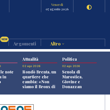
Venerdì
07 agosto 2026
NEW
Argomenti
Altro
Attualità
Politica
6
02 ago 2026
02 ago 2026
le note
Rondò Brenta, un
Scuola di
a in
quartiere che
Marostica,
o
cambia: «Non
Giovine e
siamo il Bronx di
Donazzan
Bassano, qui si
replicano alle
vive bene»
opposizioni