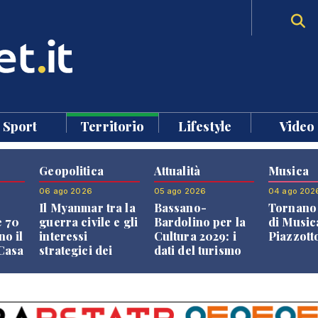
Sport
Territorio
Lifestyle
Video
Geopolitica
Attualità
Musica
06 ago 2026
05 ago 2026
04 ago 202
Il Myanmar tra la
Bassano-
Tornano 
e 70
guerra civile e gli
Bardolino per la
di Music
no il
interessi
Cultura 2029: i
Piazzott
"Casa
strategici dei
dati del turismo
Paesi vicini
aprono il
confronto veneto