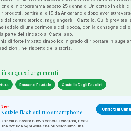
ione è in programma sabato 25 gennaio. Un corteo in abiti d
riprodotti, partirà alle 15 da Angarano e dopo aver attravers
ie del centro storico, raggiungerà il Castello. Qui è prevista l
ne fedele di una cerimonia dell’epoca, con la consegna delle
 da parte del sindaco al Castellano.
ia di forte impatto simbolico in grado di riportare in auge a
radizioni, nel rispetto della storia.
 più su questi argomenti
ntura
Bassano Feudale
Castello Degli Ezzelini
New
Unisciti al Cana
Notizie flash sul tuo smartphone
Unisciti al nostro nuovo canale Telegram, ricevi
una notifica ogni volta che pubblichiamo una