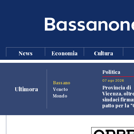
News
Economia
Cultura
Politica
07 ago 2026
Bassano
Provincia di
Ultimora
Veneto
Vicenza, oltr
Mondo
sindaci firma
patto per la 
dei Comuni"