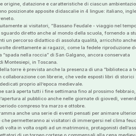
e origine, datazione e caratteristiche di ciascun ambientazi
nno posizionate apposite didascalie in 4 lingue: italiano, ingl
veneto.
uitamente ai visitatori, “Bassano Feudale - viaggio nel temp
 sguardo diretto anche al mondo della scuola, fornendo a st
ti un percorso didattico di assoluta qualità, arricchito anch
rivolte direttamente ai ragazzi, come la fedele riproduzione d
a “spada nella roccia” di San Galgano, ancora conservata
di Montesiepi, in Toscana.
 della torre è prevista anche la presenza di una “biblioteca a 
n collaborazione con librerie, che vede esposti libri di storici
dedicati proprio all’epoca medievale.
ne sarà aperta tutti i fine settimana fino al prossimo febbraio,
’apertura al pubblico anche nelle giornate di giovedì, venerd
l periodo compreso tra marzo e ottobre.
ramma anche una serie di eventi pensati per animare ulteri
 e che permetteranno ai visitatori di immergersi nel clima feu
di volta in volta ospiti ad un matrimonio, protagonisti dell’ass
pettatori di un torneo cortese o commensali alla cena mediev