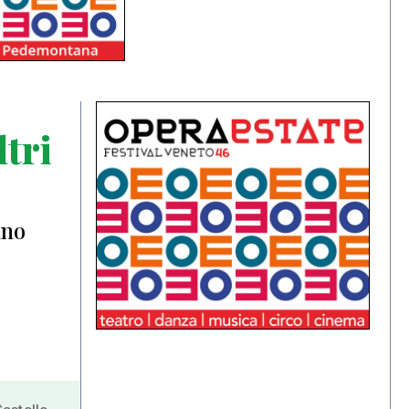
tri
ano