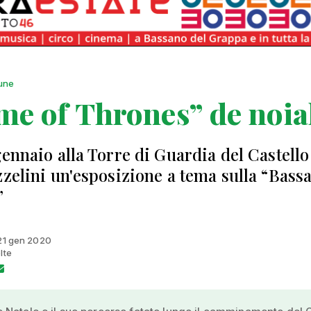
une
e of Thrones” de noial
gennaio alla Torre di Guardia del Castello
zzelini un'esposizione a tema sulla “Bass
”
 21 gen 2020
lte