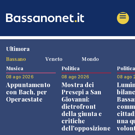
Ultimora
Bassano
Veneto
Mondo
Musica
Politica
Politic
08 ago 2026
08 ago 2026
08 ago 
Appuntamento
Mostra dei
Lumin
con Bach, per
Presepi a San
bilanc
Operaestate
Giovanni:
Bassa
dietrofront
comme
della giunta e
cittad
critiche
una q
dell'opposizione
volon