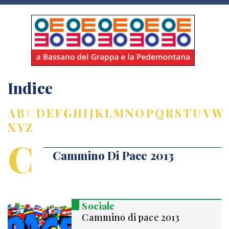
Indice
A
B
C
D
E
F
G
H
I
J
K
L
M
N
O
P
Q
R
S
T
U
V
W
X
Y
Z
C
Cammino Di Pace 2013
Sociale
Cammino di pace 2013