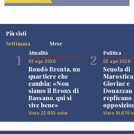
Più visti
Settimana
Mese
Attualità
Politica
1
2
02 ago 2026
02 ago 2026
Rondò Brenta, un
Scuola di
quartiere che
Marostica
cambia: «Non
Giovine e
siamo il Bronx di
Donazzan
Bassano, qui si
replicano 
vive bene»
opposizio
Visto 22.693 volte
Visto 19.679 v