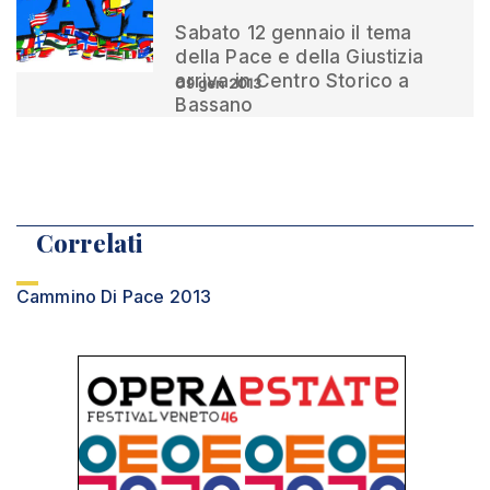
Sabato 12 gennaio il tema
della Pace e della Giustizia
arriva in Centro Storico a
09 gen 2013
Bassano
Correlati
Cammino Di Pace 2013