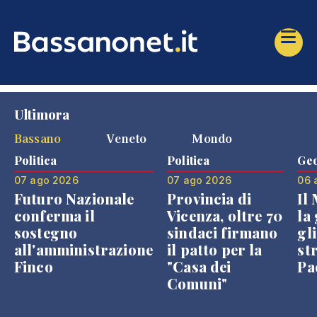
Ultimora
Bassano
Veneto
Mondo
Politica
Politica
Geo
07 ago 2026
07 ago 2026
06 
Futuro Nazionale
Provincia di
Il
conferma il
Vicenza, oltre 70
la 
sostegno
sindaci firmano
gli
all'amministrazione
il patto per la
st
Finco
"Casa dei
Pae
Comuni"