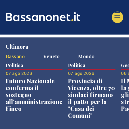
Ultimora
Bassano
Veneto
Mondo
Politica
Politica
Geo
07 ago 2026
07 ago 2026
06 
Futuro Nazionale
Provincia di
Il
conferma il
Vicenza, oltre 70
la 
sostegno
sindaci firmano
gli
all'amministrazione
il patto per la
st
Finco
"Casa dei
Pae
Comuni"