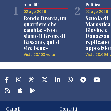
Attualità
Politica
1
2
02 ago 2026
02 ago 2026
Rondò Brenta, un
Scuola di
quartiere che
Marostica
cambia: «Non
Giovine e
siamo il Bronx di
Donazzan
Bassano, qui si
replicano 
vive bene»
opposizio
Visto 23.103 volte
Visto 20.094 v
Canali
Contatti