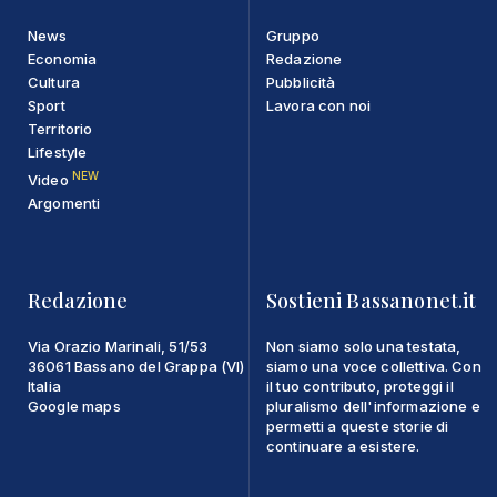
News
Gruppo
Economia
Redazione
Cultura
Pubblicità
Sport
Lavora con noi
Territorio
Lifestyle
NEW
Video
Argomenti
Redazione
Sostieni Bassanonet.it
Via Orazio Marinali, 51/53
Non siamo solo una testata,
36061 Bassano del Grappa (VI)
siamo una voce collettiva. Con
Italia
il tuo contributo, proteggi il
Google maps
pluralismo dell'informazione e
permetti a queste storie di
continuare a esistere.