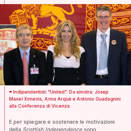
Indipendentisti "United". Da sinistra: Josep
Manel Ximenis, Anna Arquè e Antonio Guadagnini
alla Conferenza di Vicenza
E per spiegare e sostenere le motivazioni
della
Scottish Independence
sono