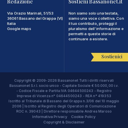
Redazione
Sostieni Bassanonet.it
Via Orazio Marinali, 51/53
Non siamo solo una testata,
36061 Bassano del Grappa (VI)
siamo una voce collettiva. Con
Italia
il tuo contributo, proteggi il
Google maps
pluralismo dell'informazione e
permetti a queste storie di
continuare a esistere.
Sostienici
Copyright © 2009-2026 Bassanonet Tutti i diritti riservati
Bassanonet S.r.l. socio unico - Capitale Sociale € 50.000,00 i.v.
- Codice Fiscale e Partita IVA 04644500243 - Registro
Imprese di Vicenza n° 04644500243 - REA n° 419353
Iscritto al Tribunale di Bassano del Grappa n.3/06 del 10 maggio
2006 | Iscritto al Registro degli Operatori di Comunicazione
ROC n. 39043 | Direttore responsabile Andrea Maroso
Informativa Privacy
Cookie Policy
Copyright & Disclaimer