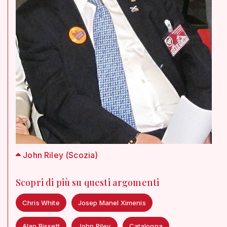
John Riley (Scozia)
Scopri di più su questi argomenti
Chris White
Josep Manel Ximenis
Alan Bissett
John Riley
Catalogna