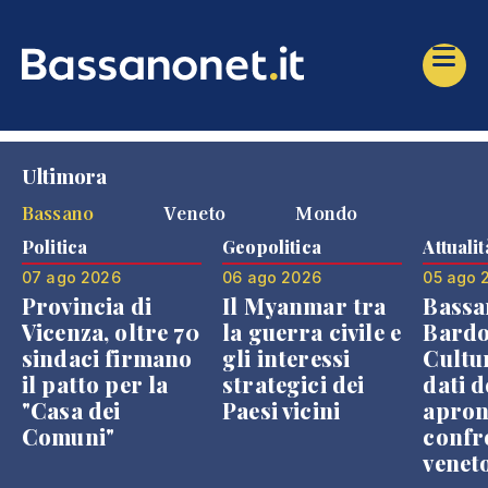
Ultimora
Bassano
Veneto
Mondo
Politica
Geopolitica
Attualit
07 ago 2026
06 ago 2026
05 ago 
Provincia di
Il Myanmar tra
Bassa
Vicenza, oltre 70
la guerra civile e
Bardo
sindaci firmano
gli interessi
Cultur
il patto per la
strategici dei
dati d
"Casa dei
Paesi vicini
apron
Comuni"
confr
venet