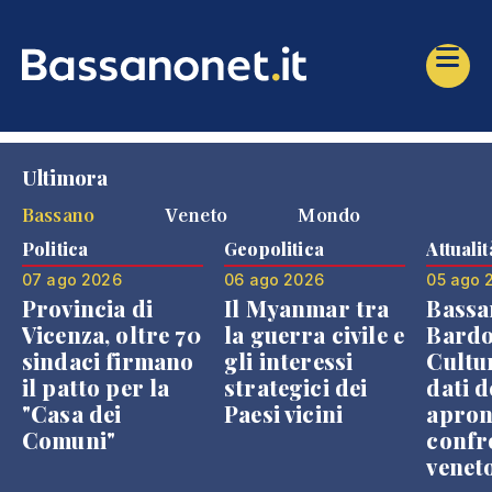
Ultimora
Bassano
Veneto
Mondo
Politica
Geopolitica
Attualit
07 ago 2026
06 ago 2026
05 ago 
Provincia di
Il Myanmar tra
Bassa
Vicenza, oltre 70
la guerra civile e
Bardo
sindaci firmano
gli interessi
Cultur
il patto per la
strategici dei
dati d
"Casa dei
Paesi vicini
apron
Comuni"
confr
venet