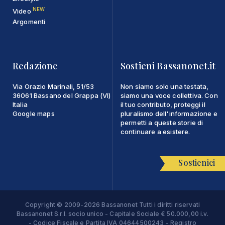
NEW
Video
Argomenti
Redazione
Sostieni Bassanonet.it
Via Orazio Marinali, 51/53
Non siamo solo una testata,
36061 Bassano del Grappa (VI)
siamo una voce collettiva. Con
Italia
il tuo contributo, proteggi il
Google maps
pluralismo dell'informazione e
permetti a queste storie di
continuare a esistere.
Sostienici
Copyright © 2009-2026 Bassanonet Tutti i diritti riservati
Bassanonet S.r.l. socio unico - Capitale Sociale € 50.000,00 i.v.
- Codice Fiscale e Partita IVA 04644500243 - Registro