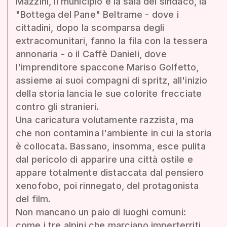
Mazzini, il municipio e la sala del sindaco, la
"Bottega del Pane" Beltrame - dove i
cittadini, dopo la scomparsa degli
extracomunitari, fanno la fila con la tessera
annonaria - o il Caffè Danieli, dove
l'imprenditore spaccone Mariso Golfetto,
assieme ai suoi compagni di spritz, all'inizio
della storia lancia le sue colorite frecciate
contro gli stranieri.
Una caricatura volutamente razzista, ma
che non contamina l'ambiente in cui la storia
è collocata. Bassano, insomma, esce pulita
dal pericolo di apparire una città ostile e
appare totalmente distaccata dal pensiero
xenofobo, poi rinnegato, del protagonista
del film.
Non mancano un paio di luoghi comuni:
come i tre alpini che marciano imperterriti