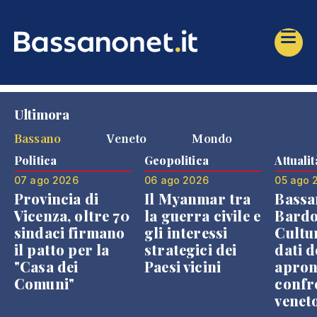
Ultimora
Bassano
Veneto
Mondo
Politica
Geopolitica
Attualit
07 ago 2026
06 ago 2026
05 ago 
Provincia di
Il Myanmar tra
Bassa
Vicenza, oltre 70
la guerra civile e
Bardo
sindaci firmano
gli interessi
Cultur
il patto per la
strategici dei
dati d
"Casa dei
Paesi vicini
apron
Comuni"
confr
venet