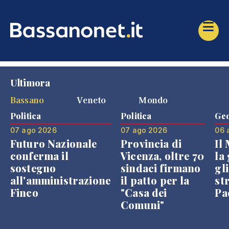
Ultimora
Bassano
Veneto
Mondo
Politica
Politica
Geo
07 ago 2026
07 ago 2026
06 
Futuro Nazionale
Provincia di
Il
conferma il
Vicenza, oltre 70
la 
sostegno
sindaci firmano
gli
all'amministrazione
il patto per la
st
Finco
"Casa dei
Pae
Comuni"