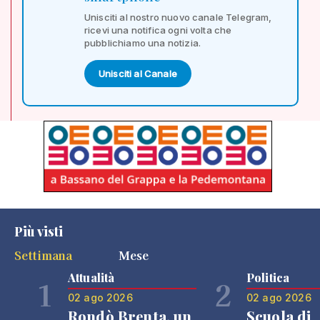
Unisciti al nostro nuovo canale Telegram,
ricevi una notifica ogni volta che
pubblichiamo una notizia.
Unisciti al Canale
Più visti
Settimana
Mese
Attualità
Politica
1
2
02 ago 2026
02 ago 2026
Rondò Brenta, un
Scuola di