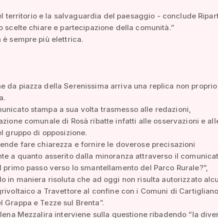
del territorio e la salvaguardia del paesaggio - conclude Ripa
o scelte chiare e partecipazione della comunità.”
 è sempre più elettrica.
 da piazza della Serenissima arriva una replica non proprio
a.
unicato stampa a sua volta trasmesso alle redazioni,
azione comunale di Rosà ribatte infatti alle osservazioni e all
el gruppo di opposizione.
ende fare chiarezza e fornire le doverose precisazioni
te a quanto asserito dalla minoranza attraverso il comunica
l primo passo verso lo smantellamento del Parco Rurale?”,
o in maniera risoluta che ad oggi non risulta autorizzato alc
rivoltaico a Travettore al confine con i Comuni di Cartigliano
 Grappa e Tezze sul Brenta”.
Elena Mezzalira interviene sulla questione ribadendo “la dive