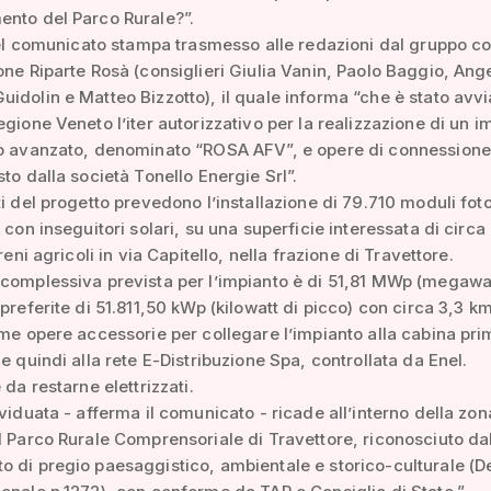
ento del Parco Rurale?”.
 del comunicato stampa trasmesso alle redazioni dal gruppo co
one Riparte Rosà (consiglieri Giulia Vanin, Paolo Baggio, Ang
idolin e Matteo Bizzotto), il quale informa “che è stato avvi
egione Veneto l’iter autorizzativo per la realizzazione di un i
co avanzato, denominato “ROSA AFV”, e opere di connessione 
sto dalla società Tonello Energie Srl”.
ti del progetto prevedono l’installazione di 79.710 moduli foto
e con inseguitori solari, su una superficie interessata di circa
rreni agricoli in via Capitello, nella frazione di Travettore.
complessiva prevista per l’impianto è di 51,81 MWp (megawat
 preferite di 51.811,50 kWp (kilowatt di picco) con circa 3,3 km
ome opere accessorie per collegare l’impianto alla cabina pri
 e quindi alla rete E-Distribuzione Spa, controllata da Enel.
 da restarne elettrizzati.
ividuata - afferma il comunicato - ricade all’interno della zon
l Parco Rurale Comprensoriale di Travettore, riconosciuto d
 di pregio paesaggistico, ambientale e storico-culturale (D