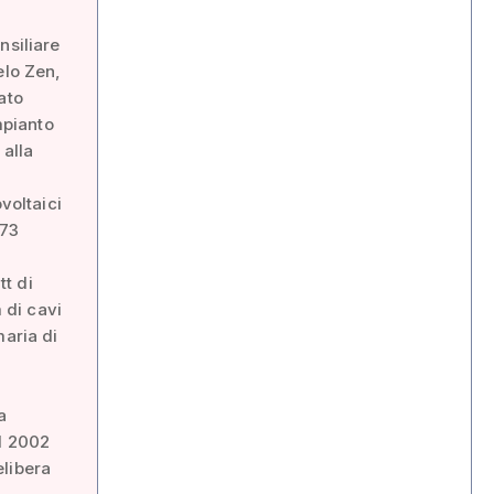
nsiliare
elo Zen,
ato
mpianto
alla
voltaici
 73
t di
 di cavi
maria di
a
al 2002
elibera