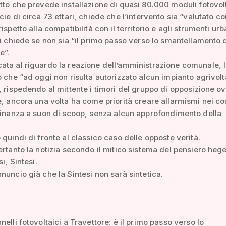
tto che prevede installazione di quasi 80.000 moduli fotovolt
cie di circa 73 ettari, chiede che l’intervento sia “valutato co
ispetto alla compatibilità con il territorio e agli strumenti urb
si chiede se non sia “il primo passo verso lo smantellamento 
e”.
ta al riguardo la reazione dell’amministrazione comunale, 
o che “ad oggi non risulta autorizzato alcun impianto agrivolt
, rispedendo al mittente i timori del gruppo di opposizione o
e, ancora una volta ha come priorità creare allarmismi nei co
dinanza a suon di scoop, senza alcun approfondimento della
 quindi di fronte al classico caso delle opposte verità.
ertanto la notizia secondo il mitico sistema del pensiero hege
si, Sintesi.
nuncio già che la Sintesi non sarà sintetica.
nelli fotovoltaici a Travettore: è il primo passo verso lo