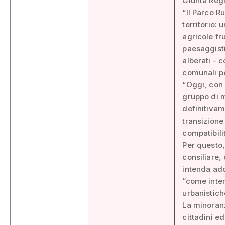
Giunta Regi
“Il Parco R
territorio: 
agricole fru
paesaggisti
alberati - c
comunali pe
“Oggi, con l
gruppo di m
definitivam
transizione
compatibilit
Per questo,
consiliare,
intenda ado
“come inten
urbanistich
La minoranz
cittadini e