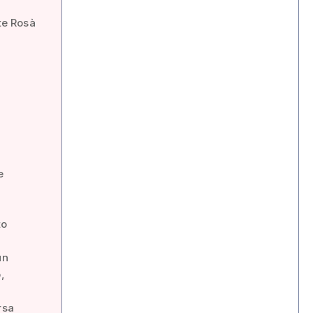
rte Rosà
e
to
un
,
rsa