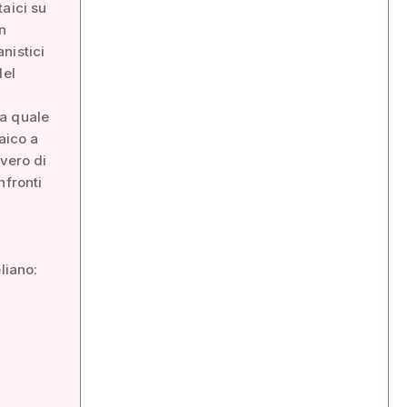
aici su
n
anistici
del
la quale
aico a
vvero di
nfronti
liano: