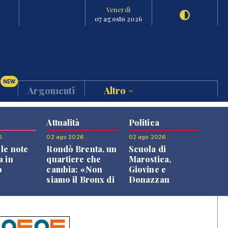
Venerdì
07 agosto 2026
NEW
Argomenti
Altro
Attualità
Politica
6
02 ago 2026
02 ago 2026
le note
Rondò Brenta, un
Scuola di
a in
quartiere che
Marostica,
o
cambia: «Non
Giovine e
siamo il Bronx di
Donazzan
Bassano, qui si
replicano alle
vive bene»
opposizioni