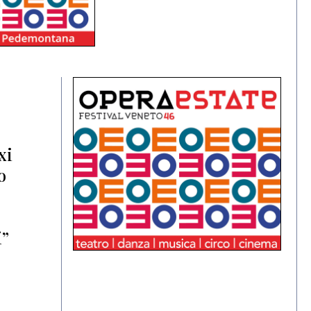
xi
o
o
i”