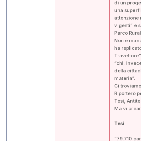
di un proge
una superfi
attenzione r
vigenti” e 
Parco Rural
Non è manca
ha replicat
Travettore”
“chi, invec
della citta
materia”.
Ci troviamo
Riporterò p
Tesi, Antite
Ma vi prean
Tesi
“79.710 pan