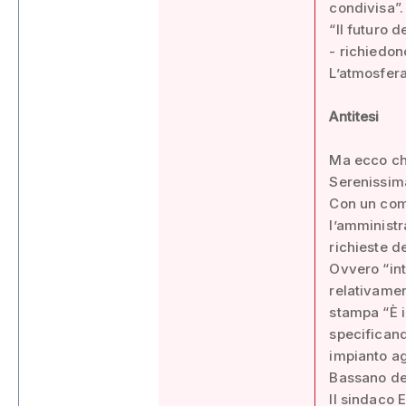
condivisa”.
“Il futuro 
- richiedon
L’atmosfera
Antitesi
Ma ecco che
Serenissim
Con un com
l’amministr
richieste d
Ovvero “int
relativamen
stampa “È i
specificand
impianto ag
Bassano del
Il sindaco 