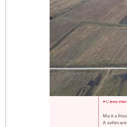
L'area inte
Ma è a Rosà
A sollevare