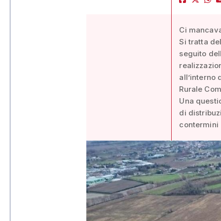
Ci mancava 
Si tratta d
seguito del
realizzazio
all’interno
Rurale Comp
Una questio
di distribu
contermini 