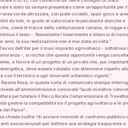
onale n.1272), con conferme da TAR e Consiglio di Stato.”
urale è stato da sempre presentato come un’opportunità per il
un’area verde attrezzata, con piste ciclabili, spazi gioco e are
ibili da tutti, in grado di valorizzare le peculiarità storiche e
che, come le tracce della centuriazione romana, le rogge e i 
ontinua il testo -. Nonostante l’inserimento a bilancio di risor
r anni, la sua realizzazione non è mai stata avviata.”
’avvio dell’iter per il maxi impianto agrivoltaico - sottolinea i
inoranza -, si rischia che questa opportunità venga cancell
ente, a favore di un progetto di un privato che, pur important
 energetica, deve essere valutato con attenzione rispetto all
à con il territorio e agli strumenti urbanistici vigenti.”
 Riparte Rosà, in questa sorta di comunicato stampa-interro
 chiede all’amministrazione comunale “quali iniziative concre
ttare per tutelare il Parco Rurale Comprensoriale di Travetto
da gestire la compatibilità tra il progetto agrivoltaico e le pr
e del Parco”.
a chiede inoltre “di avviare momenti di confronto pubblico 
d enti sovracomunali per definire una strategia trasparente e