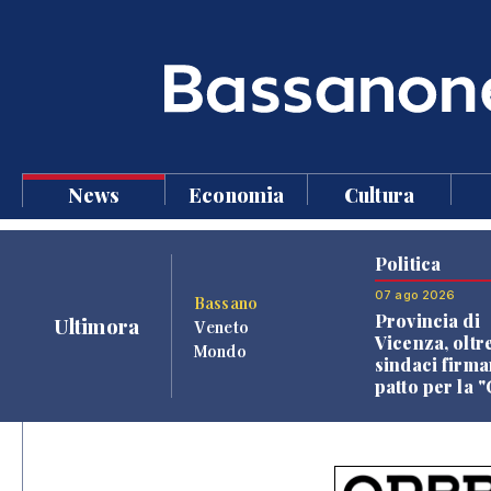
News
Economia
Cultura
Politica
07 ago 2026
Bassano
Provincia di
Ultimora
Veneto
Vicenza, oltr
Mondo
sindaci firma
patto per la 
dei Comuni"