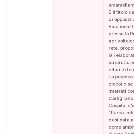
smantellam
È il titolo
di opposizi
Emanuele Gu
presso la R
agrivoltai
rete, propo
Gli elabora
su struttur
ettari di te
La potenza 
picco) o se
interrati c
Cartigliano
Caspita: c’è
“L’area ind
destinata a
come ambito