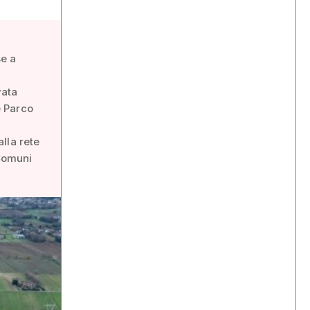
se a
vata
e Parco
lla rete
 Comuni