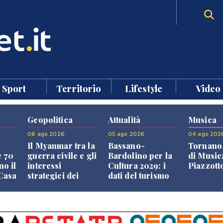
Sport
Territorio
Lifestyle
Video
Geopolitica
Attualità
Musica
06 ago 2026
05 ago 2026
04 ago 202
Il Myanmar tra la
Bassano-
Tornano 
e 70
guerra civile e gli
Bardolino per la
di Music
no il
interessi
Cultura 2029: i
Piazzott
"Casa
strategici dei
dati del turismo
Paesi vicini
aprono il
confronto veneto