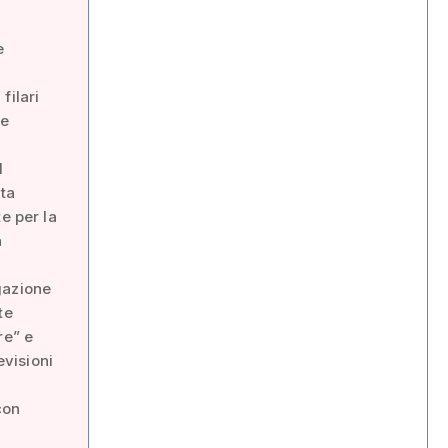
e
filari
se
l
ata
e per la
a
gazione
te
re” e
evisioni
con