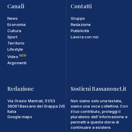
Canali
Contatti
News
Gruppo
Economia
Redazione
Cultura
Pubblicità
Sport
Lavora con noi
Territorio
Lifestyle
NEW
Video
Argomenti
Redazione
Sostieni Bassanonet.it
Via Orazio Marinali, 51/53
Non siamo solo una testata,
36061 Bassano del Grappa (VI)
siamo una voce collettiva. Con
Italia
il tuo contributo, proteggi il
Google maps
pluralismo dell'informazione e
permetti a queste storie di
continuare a esistere.