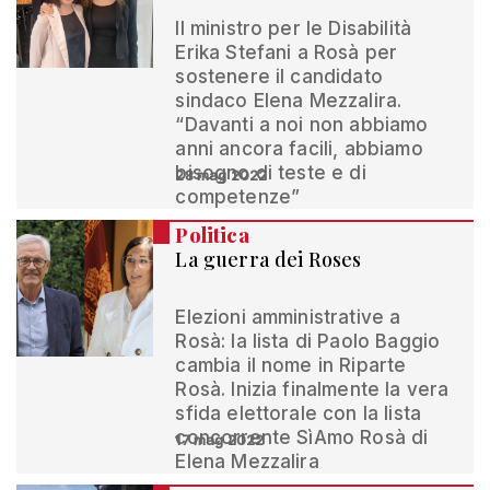
Il ministro per le Disabilità
Erika Stefani a Rosà per
sostenere il candidato
sindaco Elena Mezzalira.
“Davanti a noi non abbiamo
anni ancora facili, abbiamo
bisogno di teste e di
28 mag 2022
competenze”
Politica
La guerra dei Roses
Elezioni amministrative a
Rosà: la lista di Paolo Baggio
cambia il nome in Riparte
Rosà. Inizia finalmente la vera
sfida elettorale con la lista
concorrente SìAmo Rosà di
17 mag 2022
Elena Mezzalira