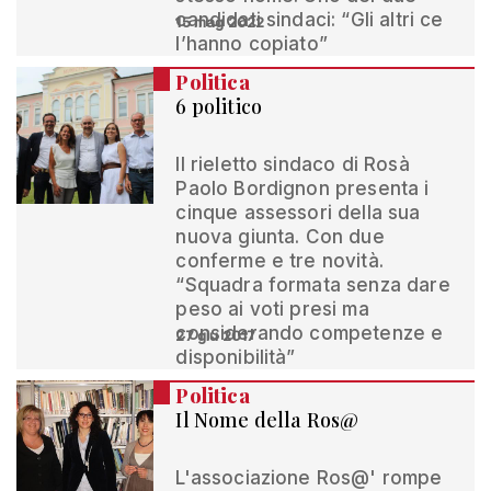
candidati sindaci: “Gli altri ce
15 mag 2022
l’hanno copiato”
Politica
6 politico
Il rieletto sindaco di Rosà
Paolo Bordignon presenta i
cinque assessori della sua
nuova giunta. Con due
conferme e tre novità.
“Squadra formata senza dare
peso ai voti presi ma
considerando competenze e
27 giu 2017
disponibilità”
Politica
Il Nome della Ros@
L'associazione Ros@' rompe