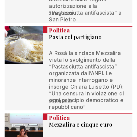
autorizzazione alla
“Pastasciutta antifascista” a
25 lug 2023
San Pietro
Politica
Pasta col partigiano
A Rosà la sindaca Mezzalira
vieta lo svolgimento della
“Pastasciutta antifascista”
organizzata dall’ANPI. Le
minoranze interrogano e
insorge Chiara Luisetto (PD):
“Una censura in violazione di
ogni principio democratico e
25 lug 2023
repubblicano”
Politica
Mezzalira e cinque euro