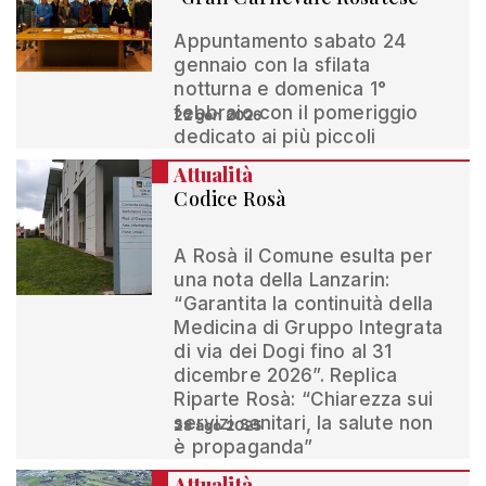
Appuntamento sabato 24
gennaio con la sfilata
notturna e domenica 1°
febbraio con il pomeriggio
22 gen 2026
dedicato ai più piccoli
Attualità
Codice Rosà
A Rosà il Comune esulta per
una nota della Lanzarin:
“Garantita la continuità della
Medicina di Gruppo Integrata
di via dei Dogi fino al 31
dicembre 2026”. Replica
Riparte Rosà: “Chiarezza sui
servizi sanitari, la salute non
28 ago 2025
è propaganda”
Attualità