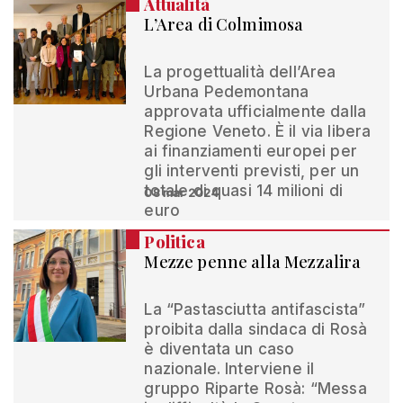
Attualità
L’Area di Colmimosa
La progettualità dell’Area
Urbana Pedemontana
approvata ufficialmente dalla
Regione Veneto. È il via libera
ai finanziamenti europei per
gli interventi previsti, per un
totale di quasi 14 milioni di
08 mar 2024
euro
Politica
Mezze penne alla Mezzalira
La “Pastasciutta antifascista”
proibita dalla sindaca di Rosà
è diventata un caso
nazionale. Interviene il
gruppo Riparte Rosà: “Messa