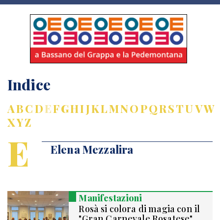
Indice
A
B
C
D
E
F
G
H
I
J
K
L
M
N
O
P
Q
R
S
T
U
V
W
X
Y
Z
E
Elena Mezzalira
Manifestazioni
Rosà si colora di magia con il
"Gran Carnevale Rosatese"