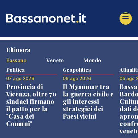
Ultimora
Bassano
Veneto
Mondo
Politica
Geopolitica
Attualit
07 ago 2026
06 ago 2026
05 ago 
Provincia di
Il Myanmar tra
Bassa
Vicenza, oltre 70
la guerra civile e
Bardo
sindaci firmano
gli interessi
Cultur
il patto per la
strategici dei
dati d
"Casa dei
Paesi vicini
apron
Comuni"
confr
venet