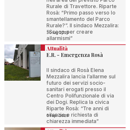
nell’area del previsto Parco
Rurale di Travettore. Riparte
Rosà: “Primo passo verso lo
smantellamento del Parco
Rurale?”. Il sindaco Mezzalira:
“Scoop per creare
30 lug 2025
allarmismi”
Attualità
E.R. - Emergenza Rosà
Il sindaco di Rosà Elena
Mezzalira lancia l’allarme sul
futuro dei servizi socio-
sanitari erogati presso il
Centro Polifunzionale di via
dei Dogi. Replica la civica
Riparte Rosà: “Tre anni di
silenzio e richiesta di
01 apr 2025
chiarezza immediata”