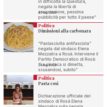
in difficoltà la Questura,
negata la libertà di
associazione, pessima
27 lug 2023
pubblicità per tutto il paese”
Politica
Dimissioni alla carbonara
“Pastasciutta antifascista”
negata dal sindaco Elena
Mezzalira a Rosà. Interviene il
Partito Democratico di Rosà:
“La sindaca si dimetta,
26 lug 2023
scusandosi, subito”
Politica
Pasta così
Dichiarazione ufficiale del
sindaco di Rosà Elena
Mezzalira sulla negata