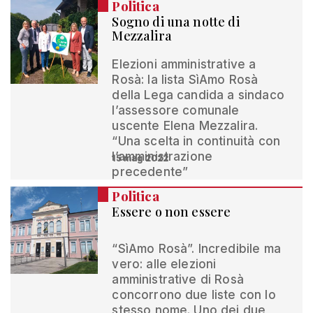
Politica
Sogno di una notte di
Mezzalira
Elezioni amministrative a
Rosà: la lista SìAmo Rosà
della Lega candida a sindaco
l’assessore comunale
uscente Elena Mezzalira.
“Una scelta in continuità con
l’amministrazione
15 mag 2022
precedente”
Politica
Essere o non essere
“SìAmo Rosà”. Incredibile ma
vero: alle elezioni
amministrative di Rosà
concorrono due liste con lo
stesso nome. Uno dei due