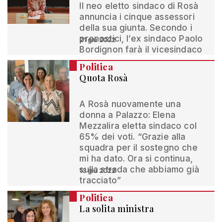
Il neo eletto sindaco di Rosà
annuncia i cinque assessori
della sua giunta. Secondo i
pronostici, l’ex sindaco Paolo
21 giu 2022
Bordignon farà il vicesindaco
Politica
Quota Rosà
A Rosà nuovamente una
donna a Palazzo: Elena
Mezzalira eletta sindaco col
65% dei voti. “Grazie alla
squadra per il sostegno che
mi ha dato. Ora si continua,
sulla strada che abbiamo già
13 giu 2022
tracciato”
Politica
La solita ministra