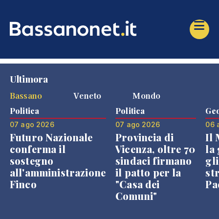
Ultimora
Bassano
Veneto
Mondo
Politica
Politica
Geo
07 ago 2026
07 ago 2026
06 
Futuro Nazionale
Provincia di
Il
conferma il
Vicenza, oltre 70
la 
sostegno
sindaci firmano
gli
all'amministrazione
il patto per la
st
Finco
"Casa dei
Pae
Comuni"