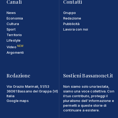
Canali
Contatti
News
Gruppo
Economia
Redazione
Cultura
Pubblicità
Sport
Lavora con noi
Territorio
Lifestyle
NEW
Video
Argomenti
Redazione
Sostieni Bassanonet.it
Via Orazio Marinali, 51/53
Non siamo solo una testata,
36061 Bassano del Grappa (VI)
siamo una voce collettiva. Con
Italia
il tuo contributo, proteggi il
Google maps
pluralismo dell'informazione e
permetti a queste storie di
continuare a esistere.