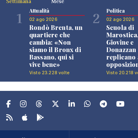
Settimana
Mese
Attualità
Politica
1
2
02 ago 2026
02 ago 2026
Rondò Brenta, un
Scuola di
quartiere che
Marostica
cambia: «Non
Giovine e
siamo il Bronx di
Donazzan
Bassano, qui si
replicano 
vive bene»
opposizio
Visto 23.228 volte
Visto 20.218 v