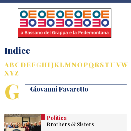
Indice
A
B
C
D
E
F
G
H
I
J
K
L
M
N
O
P
Q
R
S
T
U
V
W
X
Y
Z
G
Giovanni Favaretto
Politica
Brothers & Sisters