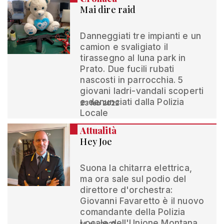
Mai dire raid
Danneggiati tre impianti e un
camion e svaligiato il
tirassegno al luna park in
Prato. Due fucili rubati
nascosti in parrocchia. 5
giovani ladri-vandali scoperti
e denunciati dalla Polizia
23 feb 2022
Locale
Attualità
Hey Joe
Suona la chitarra elettrica,
ma ora sale sul podio del
direttore d'orchestra:
Giovanni Favaretto è il nuovo
comandante della Polizia
Locale dell'Unione Montana