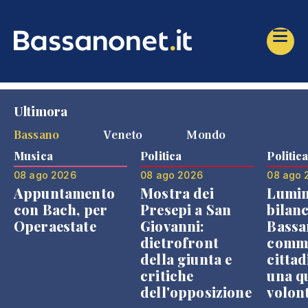
Ultimora
Bassano
Veneto
Mondo
Musica
Politica
Politic
08 ago 2026
08 ago 2026
08 ago 
Appuntamento
Mostra dei
Lumin
con Bach, per
Presepi a San
bilanc
Operaestate
Giovanni:
Bassa
dietrofront
comme
della giunta e
cittad
critiche
una q
dell'opposizione
volon