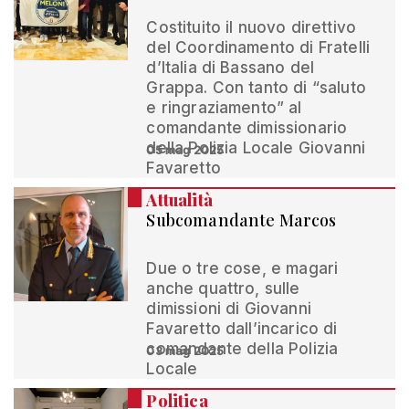
Costituito il nuovo direttivo
del Coordinamento di Fratelli
d’Italia di Bassano del
Grappa. Con tanto di “saluto
e ringraziamento” al
comandante dimissionario
della Polizia Locale Giovanni
05 mag 2025
Favaretto
Attualità
Subcomandante Marcos
Due o tre cose, e magari
anche quattro, sulle
dimissioni di Giovanni
Favaretto dall’incarico di
comandante della Polizia
03 mag 2025
Locale
Politica