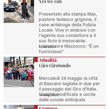
Yes we can
Presentato alla stampa Max,
pastore tedesco grigione, il
cane antidroga della Polizia
Locale. Vive in simbiosi con
l’agente suo conduttore e il
suo fiuto è inesorabile.
L’assessore Mazzocco: “È un
12 ott 2023
fuoriclasse”
Attualità
Giro Girotondo
Mercoledì 24 maggio la città
di Bassano tagliata in due per
il passaggio del Giro d’Italia.
Viabilità modificata e uscita
19 mag 2023
dalle scuole anticipata
Cronaca