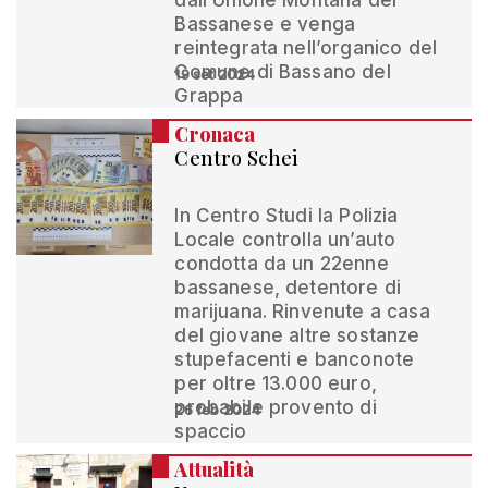
dall’Unione Montana del
Bassanese e venga
reintegrata nell’organico del
Comune di Bassano del
19 set 2024
Grappa
Cronaca
Centro Schei
In Centro Studi la Polizia
Locale controlla un’auto
condotta da un 22enne
bassanese, detentore di
marijuana. Rinvenute a casa
del giovane altre sostanze
stupefacenti e banconote
per oltre 13.000 euro,
probabile provento di
26 feb 2024
spaccio
Attualità