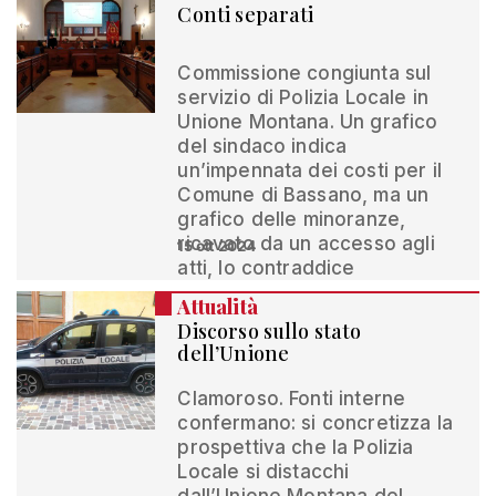
Conti separati
Commissione congiunta sul
servizio di Polizia Locale in
Unione Montana. Un grafico
del sindaco indica
un’impennata dei costi per il
Comune di Bassano, ma un
grafico delle minoranze,
ricavato da un accesso agli
15 ott 2024
atti, lo contraddice
Attualità
Discorso sullo stato
dell’Unione
Clamoroso. Fonti interne
confermano: si concretizza la
prospettiva che la Polizia
Locale si distacchi