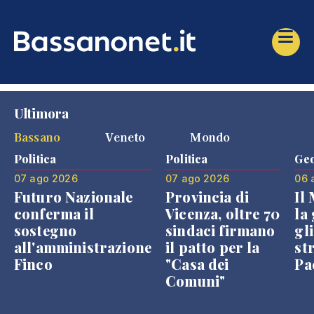
Ultimora
Bassano
Veneto
Mondo
Politica
Politica
Geo
07 ago 2026
07 ago 2026
06 
Futuro Nazionale
Provincia di
Il
conferma il
Vicenza, oltre 70
la 
sostegno
sindaci firmano
gli
all'amministrazione
il patto per la
st
Finco
"Casa dei
Pae
Comuni"