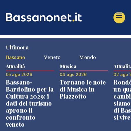
Ultimora
Bassano
Veneto
Mondo
Attualità
Musica
Attualit
05 ago 2026
04 ago 2026
02 ago 
Bassano-
Tornano le note
Rondò
Bardolino per la
di Musica in
un qu
Cultura 2029: i
Piazzotto
cambi
dati del turismo
siamo
aprono il
di Bas
confronto
si viv
veneto