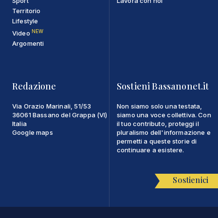
Sport
Lavora con noi
Territorio
Lifestyle
NEW
Video
Argomenti
Redazione
Sostieni Bassanonet.it
Via Orazio Marinali, 51/53
Non siamo solo una testata,
36061 Bassano del Grappa (VI)
siamo una voce collettiva. Con
Italia
il tuo contributo, proteggi il
Google maps
pluralismo dell'informazione e
permetti a queste storie di
continuare a esistere.
Sostienici