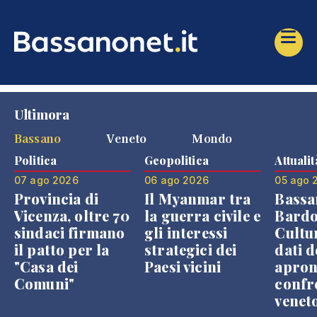
Ultimora
Bassano
Veneto
Mondo
Politica
Geopolitica
Attualit
07 ago 2026
06 ago 2026
05 ago 
Provincia di
Il Myanmar tra
Bassa
Vicenza, oltre 70
la guerra civile e
Bardo
sindaci firmano
gli interessi
Cultur
il patto per la
strategici dei
dati d
"Casa dei
Paesi vicini
apron
Comuni"
confr
venet