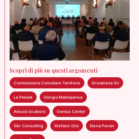
Scopri di più su questi argomenti
Commissione Consiliare Territorio
Grisainese Srl
Le Pleiadi
Giorgio Malimpensa
Alessio Scaboro
Genius Center
Gbr Consulting
Stefano Gris
Elena Pavan