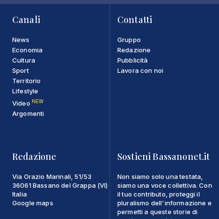
Canali
Contatti
News
Gruppo
Economia
Redazione
Cultura
Pubblicità
Sport
Lavora con noi
Territorio
Lifestyle
NEW
Video
Argomenti
Redazione
Sostieni Bassanonet.it
Via Orazio Marinali, 51/53
Non siamo solo una testata,
36061 Bassano del Grappa (VI)
siamo una voce collettiva. Con
Italia
il tuo contributo, proteggi il
Google maps
pluralismo dell'informazione e
permetti a queste storie di