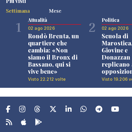
Più visti
Settimana
Mese
Attualità
Politica
1
2
02 ago 2026
02 ago 2026
Rondò Brenta, un
Scuola di
quartiere che
Marostica
cambia: «Non
Giovine e
siamo il Bronx di
Donazzan
Bassano, qui si
replicano 
vive bene»
opposizio
Visto 22.212 volte
Visto 19.206 v