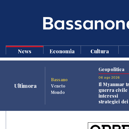
News
Economia
Cultura
Geopolitica
06 ago 2026
Bassano
Il Myanmar tr
Ultimora
Veneto
guerra civile 
Mondo
interessi
strategici dei
Paesi vicini