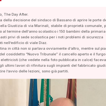
o, The Day After.
zia della decisione del sindaco di Bassano di aprire le porte d
ella Giustizia di via Marinali, stabile di proprietà comunale, 
no al termine dell’anno scolastico i 150 bambini della primaria
asti privi di sede scolastica per i noti problemi di sicurezza
 nell’edificio di viale Diaz.
ina in città non si parlava ovviamente d’altro, mentre sul pi
del cosiddetto “Nuovo Tribunale” il cancello aperto e il furgo
i elettricisti (che vedete nella foto pubblicata in calce) facev
li ultimi lavori di rifinitura sugli impianti del fabbricato giudi
re l’avvio delle lezioni, sono già partiti.