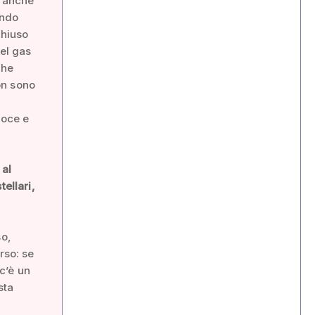
i anche
ando
chiuso
del gas
che
non sono
loce e
 al
ellari,
so,
rso: se
c’è un
sta