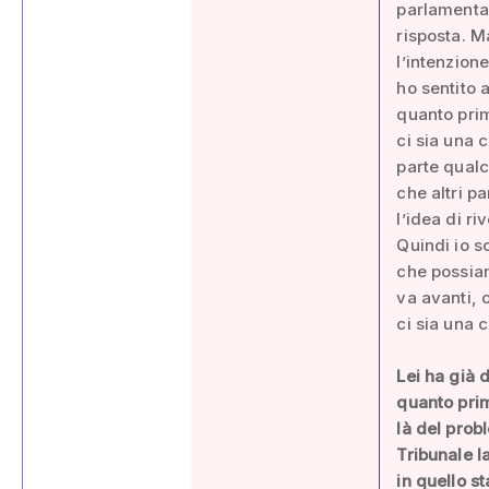
parlamentar
risposta. M
l’intenzion
ho sentito a
quanto prim
ci sia una 
parte qualc
che altri p
l’idea di ri
Quindi io s
che possiam
va avanti, 
ci sia una c
Lei ha già 
quanto prim
là del prob
Tribunale 
in quello s