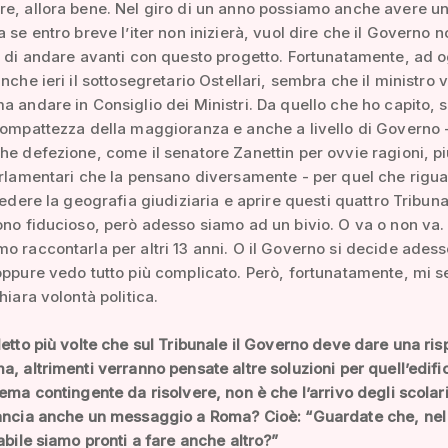
e, allora bene. Nel giro di un anno possiamo anche avere u
a se entro breve l’iter non inizierà, vuol dire che il Governo 
e di andare avanti con questo progetto. Fortunatamente, ad o
nche ieri il sottosegretario Ostellari, sembra che il ministro 
a andare in Consiglio dei Ministri. Da quello che ho capito,
compattezza della maggioranza e anche a livello di Governo 
he defezione, come il senatore Zanettin per ovvie ragioni, pi
arlamentari che la pensano diversamente - per quel che rigu
vedere la geografia giudiziaria e aprire questi quattro Tribunal
ono fiducioso, però adesso siamo ad un bivio. O va o non va.
o raccontarla per altri 13 anni. O il Governo si decide adess
oppure vedo tutto più complicato. Però, fortunatamente, mi 
hiara volontà politica.
detto più volte che sul Tribunale il Governo deve dare una ris
a, altrimenti verranno pensate altre soluzioni per quell’edific
lema contingente da risolvere, non è che l’arrivo degli scolari
lancia anche un messaggio a Roma? Cioè: “Guardate che, nel
tabile siamo pronti a fare anche altro?”