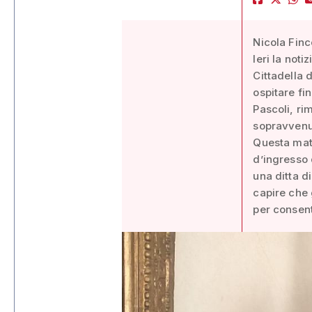
Nicola Finc
Ieri la noti
Cittadella d
ospitare fi
Pascoli, rim
sopravvenuti
Questa matt
d’ingresso 
una ditta d
capire che g
per consenti