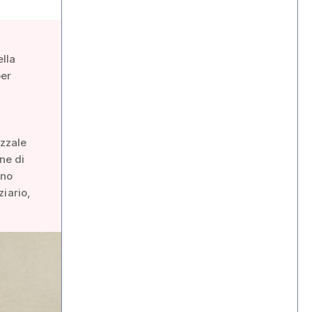
ella
per
azzale
ne di
ano
ziario,