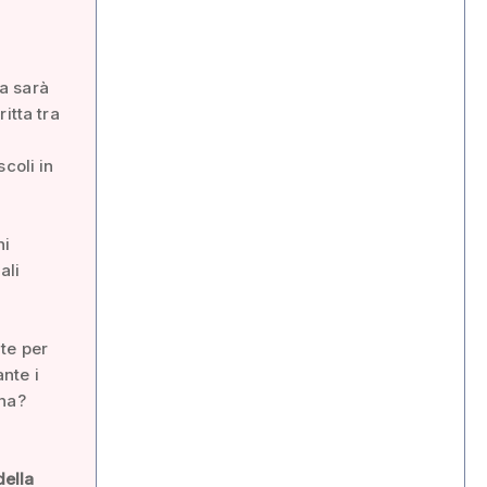
ia sarà
itta tra
coli in
ni
ali
te per
nte i
ana?
della