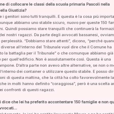
ne di collocare le classi della scuola primaria Pascoli nella
ella Giustizia?
i genitori sono tutti tranquilli. E questa è la cosa più import
unque abbiamo uno stabile sicuro, nuovo per queste 150 fam
ni. Quindi possiamo stare tranquilli che continuerà la formaz
 dei nostri ragazzi. Da parte degli avvocati bassanesi, ovvia
 perplessità. “Dobbiamo stare attenti”, dicono, “perché quan
à diverse all’interno del Tribunale vuol dire che il Comune ha
 la battaglia per il Tribunale” o che comunque abbiamo già
e per quell’edificio. Non è assolutamente così. Questa è una
ampone. D’altra parte non avevo altre alternative, se non o me
l’interno dei container o utilizzare questo stabile. E posso dir
oni di questa mattina, che la città ha colto favorevolmente la
che in molti hanno definito “coraggiosa”, però è una scelta 
i confronti di questi ragazzi.
i dice che lei ha preferito accontentare 150 famiglie e non q
avvocati…