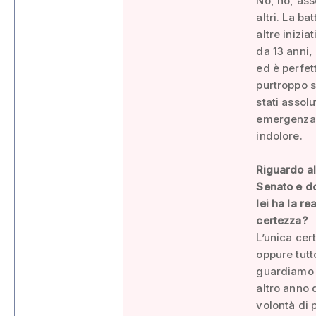
No, no, ass
altri. La b
altre inizi
da 13 anni,
ed è perfet
purtroppo so
stati assol
emergenza s
indolore.
Riguardo al
Senato e do
lei ha la r
certezza?
L’unica cer
oppure tutt
guardiamo b
altro anno 
volontà di p