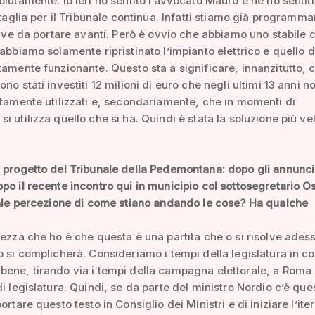
olutamente. Io ieri ho sentito l’avvocato Mauro e ne ho sentit
attaglia per il Tribunale continua. Infatti stiamo già programm
ative da portare avanti. Però è ovvio che abbiamo uno stabile 
 abbiamo solamente ripristinato l’impianto elettrico e quello 
tamente funzionante. Questo sta a significare, innanzitutto, 
no stati investiti 12 milioni di euro che negli ultimi 13 anni 
utamente utilizzati e, secondariamente, che in momenti di
i utilizza quello che si ha. Quindi è stata la soluzione più ve
 progetto del Tribunale della Pedemontana: dopo gli annunci
po il recente incontro qui in municipio col sottosegretario Ost
eale percezione di come stiano andando le cose? Ha qualche
tezza che ho è che questa è una partita che o si risolve ades
o si complicherà. Consideriamo i tempi della legislatura in co
ene, tirando via i tempi della campagna elettorale, a Roma 
di legislatura. Quindi, se da parte del ministro Nordio c’è que
ortare questo testo in Consiglio dei Ministri e di iniziare l’iter