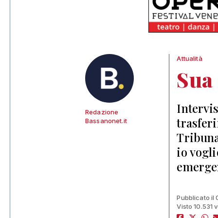
Attualità
Sua
Intervi
Redazione
trasferi
Bassanonet.it
Tribuna
io vogl
emergen
Pubblicato il
Visto 10.531 v