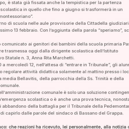
po, è stata già fissata anche la tempistica per la partenza
à scolastica in quello che fino a giugno si trasformerà in un
montessoriano”.
rno di scuola nelle aule provvisorie della Cittadella giudiziar
ssimo 13 febbraio. Con l’aggiunta della parola “speriamo”, scr
o comunicato ai genitori dei bambini della scuola primaria Pas
re trasmessa oggi dalla dirigente scolastica dell’Istituto
 Statale n. 3, Anna Rita Marchetti.
 a mercoledì 12, nell’attesa di “entrare in Tribunale”, gli alun
 regolare attività didattica solamente al mattino presso i loc
a media Bellavitis, della parrocchia della Ss. Trinità e della
 comunale.
ell’amministrazione comunale è solo una soluzione contingen
n’emergenza scolastica o è anche una prova tecnica, nonosta
i abbandono della battaglia per il Tribunale della Pedemont
i capirlo dalle parole del sindaco di Bassano del Grappa.
co: che reazioni ha ricevuto, lei personalmente, alla notizia 