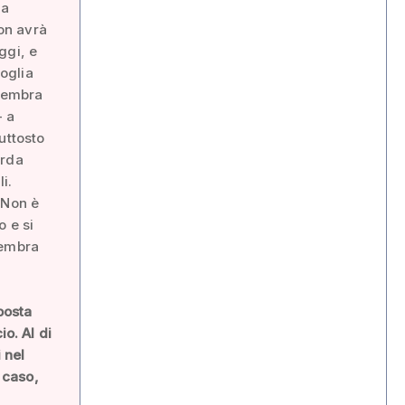
na
non avrà
ggi, e
voglia
 sembra
- a
uttosto
arda
i.
 Non è
o e si
sembra
posta
io. Al di
 nel
 caso,