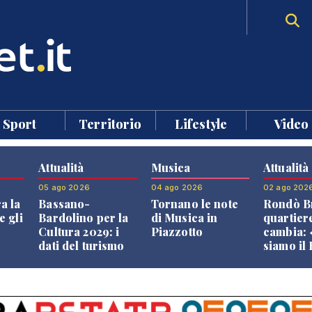
Sport
Territorio
Lifestyle
Video
Attualità
Musica
Attualità
05 ago 2026
04 ago 2026
02 ago 202
a la
Bassano-
Tornano le note
Rondò Br
e gli
Bardolino per la
di Musica in
quartier
Cultura 2029: i
Piazzotto
cambia:
dati del turismo
siamo il
aprono il
Bassano,
confronto veneto
vive ben