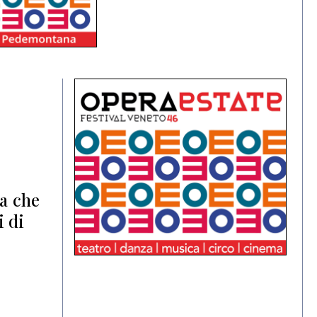
ia che
i di