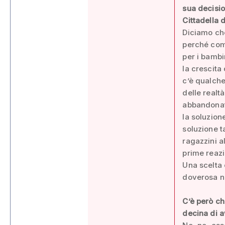
sua decisio
Cittadella d
Diciamo che 
perché com
per i bambi
la crescita
c’è qualche
delle realt
abbandonato
la soluzion
soluzione t
ragazzini al
prime reazi
Una scelta 
doverosa ne
C’è però ch
decina di 