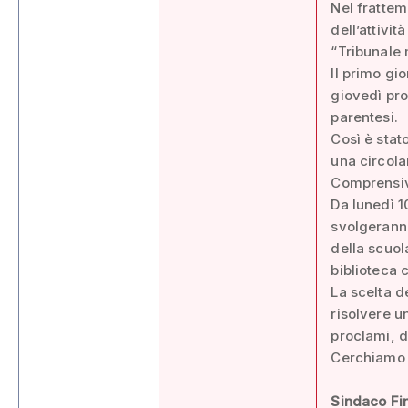
Nel frattem
dell’attivit
“Tribunale 
Il primo gio
giovedì pro
parentesi.
Così è stat
una circola
Comprensivo
Da lunedì 10
svolgeranno
della scuol
biblioteca
La scelta d
risolvere u
proclami, d
Cerchiamo d
Sindaco Fin