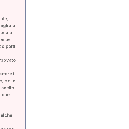
ante,
iglie e
ione e
mente,
do porti
 trovato
ttere i
e, dalle
 scelta.
anche
ualche