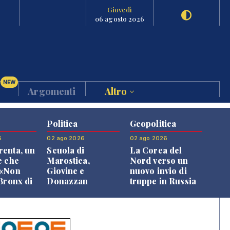
Giovedì
06 agosto 2026
NEW
Argomenti
Altro
Politica
Geopolitica
6
02 ago 2026
02 ago 2026
enta, un
Scuola di
La Corea del
e che
Marostica,
Nord verso un
 «Non
Giovine e
nuovo invio di
 Bronx di
Donazzan
truppe in Russia
 qui si
replicano alle
e»
opposizioni