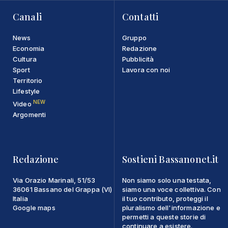
Canali
Contatti
News
Gruppo
Economia
Redazione
Cultura
Pubblicità
Sport
Lavora con noi
Territorio
Lifestyle
NEW
Video
Argomenti
Redazione
Sostieni Bassanonet.it
Via Orazio Marinali, 51/53
Non siamo solo una testata,
36061 Bassano del Grappa (VI)
siamo una voce collettiva. Con
Italia
il tuo contributo, proteggi il
Google maps
pluralismo dell'informazione e
permetti a queste storie di
continuare a esistere.