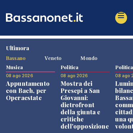
Ultimora
Bassano
Veneto
Mondo
Musica
Politica
Politic
08 ago 2026
08 ago 2026
08 ago 
Appuntamento
Mostra dei
Lumin
con Bach, per
Presepi a San
bilanc
Operaestate
Giovanni:
Bassa
dietrofront
comme
della giunta e
cittad
critiche
una q
dell'opposizione
volon