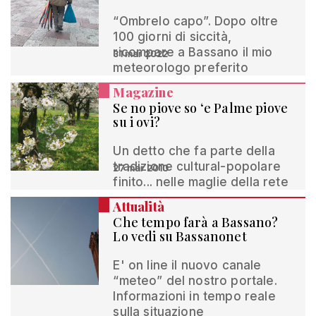
“Ombrelo capo”. Dopo oltre
100 giorni di siccità,
ricompare a Bassano il mio
31 mar 2022
meteorologo preferito
Magazine
Se no piove so ‘e Palme piove
su i ovi?
Un detto che fa parte della
tradizione cultural-popolare
27 mar 2010
finito... nelle maglie della rete
Attualità
Che tempo farà a Bassano?
Lo vedi su Bassanonet
E' on line il nuovo canale
“meteo” del nostro portale.
Informazioni in tempo reale
sulla situazione