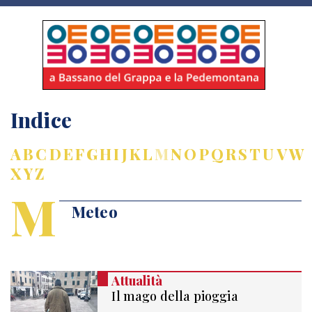
Indice
A
B
C
D
E
F
G
H
I
J
K
L
M
N
O
P
Q
R
S
T
U
V
W
X
Y
Z
M
Meteo
Attualità
Il mago della pioggia