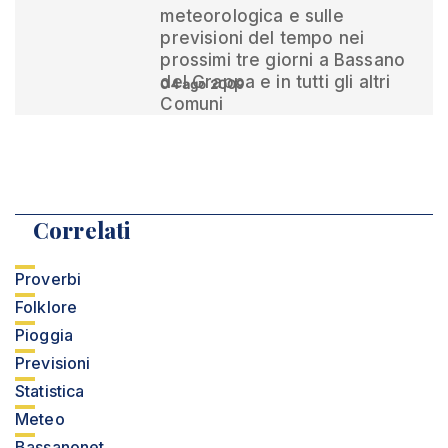
meteorologica e sulle
previsioni del tempo nei
prossimi tre giorni a Bassano
del Grappa e in tutti gli altri
04 ago 2009
Comuni
Correlati
Proverbi
Folklore
Pioggia
Previsioni
Statistica
Meteo
Bassanonet