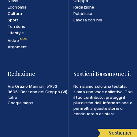
News
Gruppo
Economia
Redazione
Cultura
Pubblicità
Sport
Lavora con noi
Territorio
Lifestyle
NEW
Video
Argomenti
Redazione
Sostieni Bassanonet.it
Via Orazio Marinali, 51/53
Non siamo solo una testata,
36061 Bassano del Grappa (VI)
siamo una voce collettiva. Con
Italia
il tuo contributo, proteggi il
Google maps
pluralismo dell'informazione e
permetti a queste storie di
continuare a esistere.
Sostienici