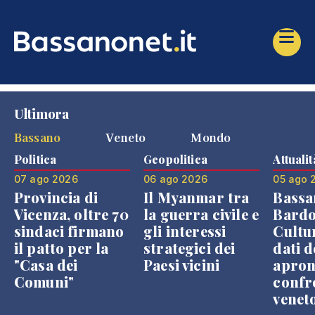
Ultimora
Bassano
Veneto
Mondo
Politica
Geopolitica
Attualit
07 ago 2026
06 ago 2026
05 ago 
Provincia di
Il Myanmar tra
Bassa
Vicenza, oltre 70
la guerra civile e
Bardo
sindaci firmano
gli interessi
Cultur
il patto per la
strategici dei
dati d
"Casa dei
Paesi vicini
apron
Comuni"
confr
venet