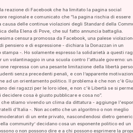
a reazione di Facebook che ha limitato la pagina social
ore regionale e comunicato che “la pagina rischia di essere
a causa delle continue violazioni degli Standard della Commu
lica della Elena di Pove, che sul fatto annuncia battaglia.
nesima censura promossa da Facebook, una palese violazion
 di pensiero e di espressione - dichiara la Donazzan in un
stampa -. Ho solamente espresso la solidarietà a questi rag
er un volantinaggio in una scuola contro l'attuale governo: un
one repressa con una pesante limitazione della libertà perso
tudenti senza precedenti penali, e con l’apparente motivazio
ne ad un orientamento politico. Il problema è che non c'è Giu
tano dei ragazzi per le loro idee, e non c'è Libertà se si perme
 decidere cosa è giusto pubblicare e cosa no”.
è che stiamo vivendo un clima da dittatura - aggiunge l'espo
ratelli d'Italia -. Non accetto che un algoritmo o non meglio
i moderatori di un ente privato, nascondendosi dietro generic
della community’ decidano cosa un esponente politico ed un
ossono o non possono dire e a chi possono esprimere la prop