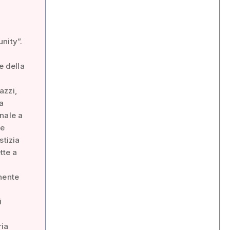
nity”.
e della
azzi,
a
nale a
ne
stizia
tte a
nente
i
ria