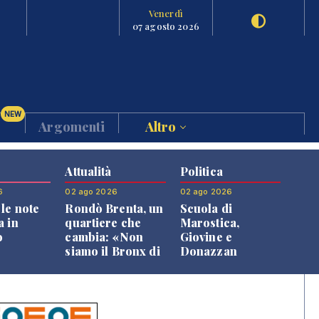
Venerdì
07 agosto 2026
NEW
Argomenti
Altro
Attualità
Politica
6
02 ago 2026
02 ago 2026
le note
Rondò Brenta, un
Scuola di
a in
quartiere che
Marostica,
o
cambia: «Non
Giovine e
siamo il Bronx di
Donazzan
Bassano, qui si
replicano alle
vive bene»
opposizioni