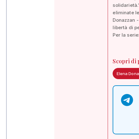
solidarietà
eliminate le
Donazzan -.
libertà di 
Per la serie
Scopri di
Elena Don