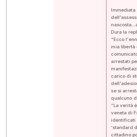
Immediata l
dell'assess
nascosta...
Dura la rep
“Ecco l'en
mia libertà
comunicato 
arrestati p
manifestazi
carico di s
dell'adesio
se si arres
qualcuno di
“La verità 
veneta di F
identificat
‘standard 
cittadino p