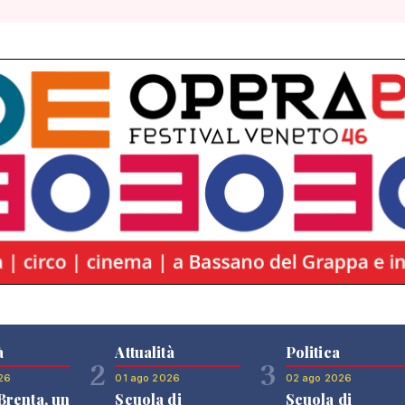
à
Attualità
Politica
2
3
26
01 ago 2026
02 ago 2026
renta, un
Scuola di
Scuola di