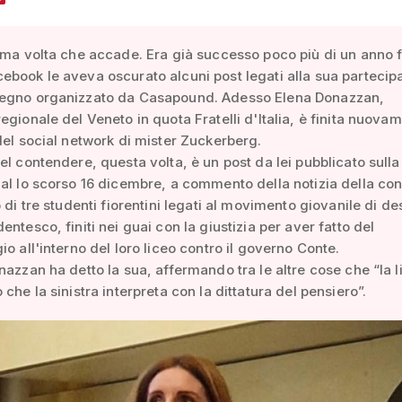
ima volta che accade. Era già successo poco più di un anno f
book le aveva oscurato alcuni post legati alla sua partecip
egno organizzato da Casapound. Adesso Elena Donazzan,
egionale del Veneto in quota Fratelli d'Italia, è finita nuova
del social network di mister Zuckerberg.
el contendere, questa volta, è un post da lei pubblicato sulla
al lo scorso 16 dicembre, a commento della notizia della co
o di tre studenti fiorentini legati al movimento giovanile di de
entesco, finiti nei guai con la giustizia per aver fatto del
io all'interno del loro liceo contro il governo Conte.
nazzan ha detto la sua, affermando tra le altre cose che “la l
che la sinistra interpreta con la dittatura del pensiero”.