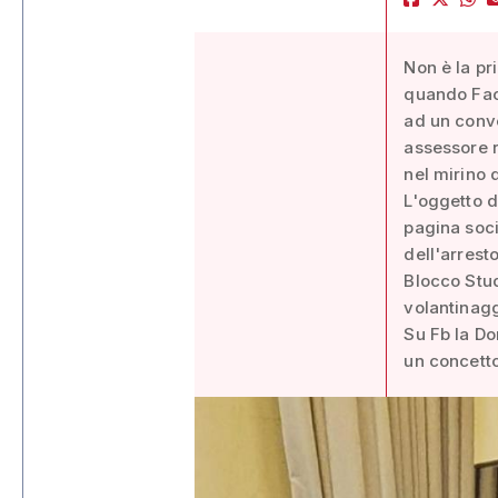
Non è la pr
quando Face
ad un conv
assessore r
nel mirino 
L'oggetto d
pagina soci
dell'arrest
Blocco Stud
volantinagg
Su Fb la Do
un concetto 