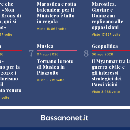
re che
Marostica e rotta
Marostica,
: «Non
balcanica: per il
Giovine e
l Bronx di
Ministero è tutto
Donazzan
, qui si
in regola
replicano alle
ne»
opposizioni
Visto 18.867 volte
57 volte
Visto 17.527 volte
à
Musica
Geopolitica
7
8
26
04 ago 2026
06 ago 2026
o-
Tornano le note
Il Myanmar tra l
no per la
di Musica in
guerra civile e
 2029: i
Piazzotto
gli interessi
l turismo
strategici dei
Visto 5.219 volte
il
Paesi vicini
to veneto
Visto 3.468 volte
 volte