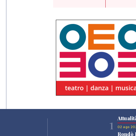
Attualit
1
02 ago 20
Rondò B