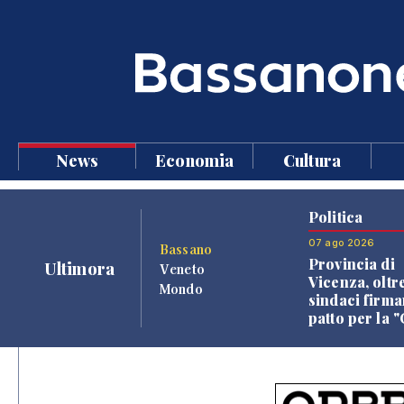
News
Economia
Cultura
Politica
07 ago 2026
Bassano
Provincia di
Ultimora
Veneto
Vicenza, oltr
Mondo
sindaci firma
patto per la 
dei Comuni"