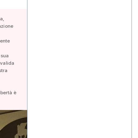
a,
azione
mente
 sua
nvalida
stra
ibertà è