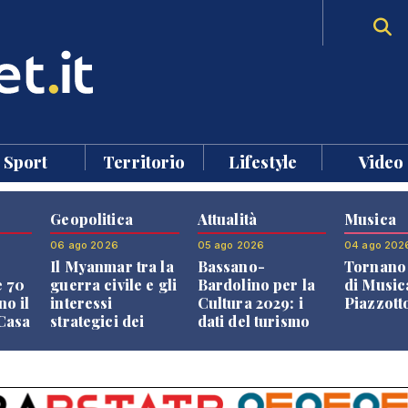
Sport
Territorio
Lifestyle
Video
Geopolitica
Attualità
Musica
06 ago 2026
05 ago 2026
04 ago 202
Il Myanmar tra la
Bassano-
Tornano 
e 70
guerra civile e gli
Bardolino per la
di Music
no il
interessi
Cultura 2029: i
Piazzott
"Casa
strategici dei
dati del turismo
Paesi vicini
aprono il
confronto veneto