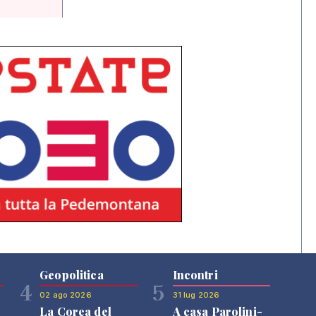
Geopolitica
Incontri
4
5
02 ago 2026
31 lug 2026
La Corea del
A casa Parolini-