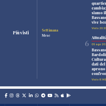
quartie
cambia
siamo i
Bassano
vive be
Visto 20.5
Settimana
Più visti
Mese
Attualit
6
05 ago 20
Bassan
Bardoli
Cultura
dati de
aprono 
confron
Visto 8.145