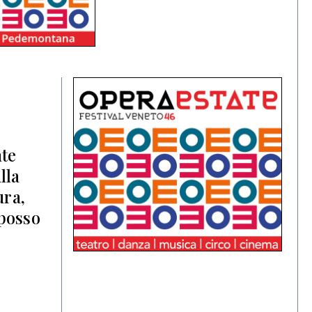
te
lla
ura,
 posso