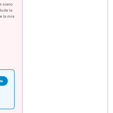
e siano
clude la
e la mia
le