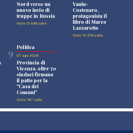
Nord verso un
Vanin-
nuovo invio di
Costenaro,
truppe in Russia
protagonista il
libro di Marco
Visto 17.488 volte
Lazzarotto
Visto 10.378 volte
Politica
9
07 ago 2026
a
Provincia di
Vicenza, oltre 70
sindaci firmano
il patto per la
"Casa dei
Comuni"
Visto 767 volte