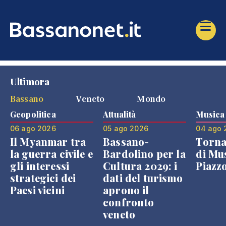
Ultimora
Bassano
Veneto
Mondo
Geopolitica
Attualità
Musica
06 ago 2026
05 ago 2026
04 ago 
Il Myanmar tra
Bassano-
Torna
la guerra civile e
Bardolino per la
di Mus
gli interessi
Cultura 2029: i
Piazz
strategici dei
dati del turismo
Paesi vicini
aprono il
confronto
veneto