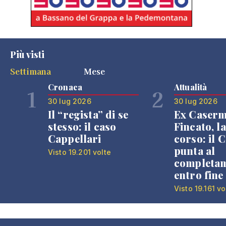
Più visti
Settimana
Mese
Cronaca
Attualità
1
2
30 lug 2026
30 lug 2026
Il “regista” di se
Ex Caser
stesso: il caso
Fincato, la
Cappellari
corso: il
punta al
Visto 19.201 volte
completa
entro fine
Visto 19.161 vo