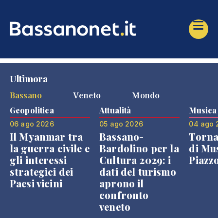
Ultimora
Bassano
Veneto
Mondo
Geopolitica
Attualità
Musica
06 ago 2026
05 ago 2026
04 ago 
Il Myanmar tra
Bassano-
Torna
la guerra civile e
Bardolino per la
di Mus
gli interessi
Cultura 2029: i
Piazz
strategici dei
dati del turismo
Paesi vicini
aprono il
confronto
veneto