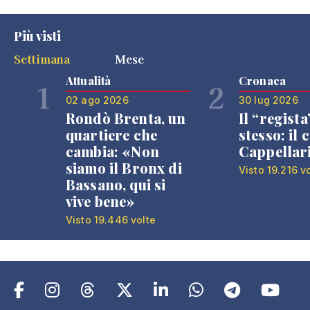
Più visti
Settimana
Mese
Attualità
Cronaca
1
2
02 ago 2026
30 lug 2026
Rondò Brenta, un
Il “regista
quartiere che
stesso: il 
cambia: «Non
Cappellar
siamo il Bronx di
Visto 19.216 v
Bassano, qui si
vive bene»
Visto 19.446 volte