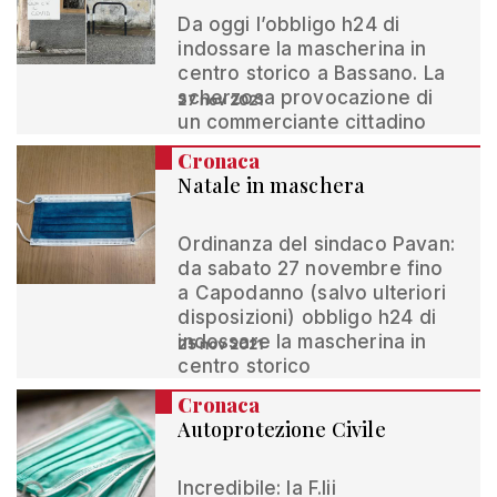
Da oggi l’obbligo h24 di
indossare la mascherina in
centro storico a Bassano. La
scherzosa provocazione di
27 nov 2021
un commerciante cittadino
Cronaca
Natale in maschera
Ordinanza del sindaco Pavan:
da sabato 27 novembre fino
a Capodanno (salvo ulteriori
disposizioni) obbligo h24 di
indossare la mascherina in
25 nov 2021
centro storico
Cronaca
Autoprotezione Civile
Incredibile: la F.lii