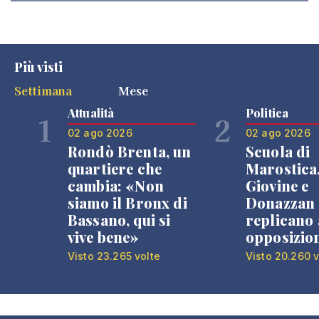
Più visti
Settimana
Mese
Attualità
Politica
1
2
02 ago 2026
02 ago 2026
Rondò Brenta, un
Scuola di
quartiere che
Marostica
cambia: «Non
Giovine e
siamo il Bronx di
Donazzan
Bassano, qui si
replicano 
vive bene»
opposizio
Visto 23.265 volte
Visto 20.260 v