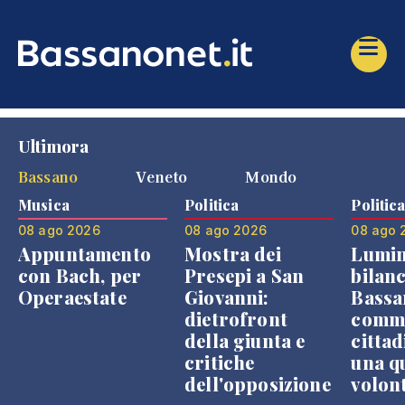
Ultimora
Bassano
Veneto
Mondo
Musica
Politica
Politic
08 ago 2026
08 ago 2026
08 ago 
Appuntamento
Mostra dei
Lumin
con Bach, per
Presepi a San
bilanc
Operaestate
Giovanni:
Bassa
dietrofront
comme
della giunta e
cittad
critiche
una q
dell'opposizione
volon