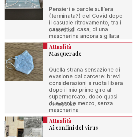
Pensieri e parole sull’era
(terminata?) del Covid dopo
il casuale ritrovamento, tra i
cassetti di casa, di una
04 nov 2022
mascherina ancora sigillata
Attualità
Masquerade
Quella strana sensazione di
evasione dal carcere: brevi
considerazioni a ruota libera
dopo il mio primo giro al
supermercato, dopo quasi
due anni e mezzo, senza
03 mag 2022
mascherina
Attualità
Ai confini del virus