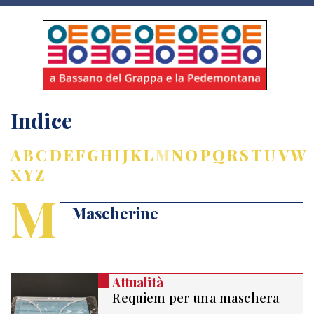
Indice
A
B
C
D
E
F
G
H
I
J
K
L
M
N
O
P
Q
R
S
T
U
V
W
X
Y
Z
M
Mascherine
Attualità
Requiem per una maschera