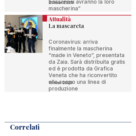
bassanesi avranno la loro
23 mar 2020
mascherina”
Attualità
La mascareta
Coronavirus: arriva
finalmente la mascherina
“made in Veneto”, presentata
da Zaia. Sarà distribuita gratis
ed è prodotta da Grafica
Veneta che ha riconvertito
allo scopo una linea di
18 mar 2020
produzione
Correlati