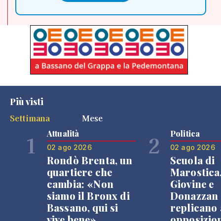
Più visti
Settimana
Mese
Attualità
Politica
1
2
02 ago 2026
02 ago 2026
Rondò Brenta, un
Scuola di
quartiere che
Marostica
cambia: «Non
Giovine e
siamo il Bronx di
Donazzan
Bassano, qui si
replicano 
vive bene»
opposizio