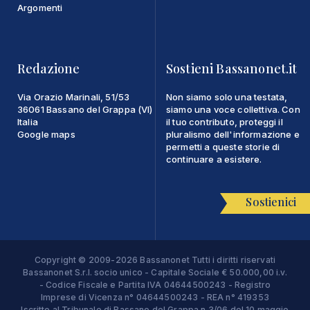
Argomenti
Redazione
Sostieni Bassanonet.it
Via Orazio Marinali, 51/53
Non siamo solo una testata,
36061 Bassano del Grappa (VI)
siamo una voce collettiva. Con
Italia
il tuo contributo, proteggi il
Google maps
pluralismo dell'informazione e
permetti a queste storie di
continuare a esistere.
Sostienici
Copyright © 2009-2026 Bassanonet Tutti i diritti riservati
Bassanonet S.r.l. socio unico - Capitale Sociale € 50.000,00 i.v.
- Codice Fiscale e Partita IVA 04644500243 - Registro
Imprese di Vicenza n° 04644500243 - REA n° 419353
Iscritto al Tribunale di Bassano del Grappa n.3/06 del 10 maggio