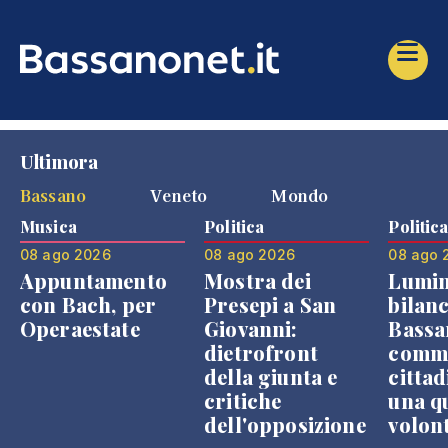
Ultimora
Bassano
Veneto
Mondo
Musica
Politica
Politic
08 ago 2026
08 ago 2026
08 ago 
Appuntamento
Mostra dei
Lumin
con Bach, per
Presepi a San
bilanc
Operaestate
Giovanni:
Bassa
dietrofront
comme
della giunta e
cittad
critiche
una q
dell'opposizione
volon