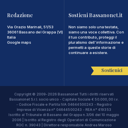
Redazione
Sostieni Bassanonet.it
Via Orazio Marinali, 51/53
Non siamo solo una testata,
36061 Bassano del Grappa (VI)
siamo una voce collettiva. Con
Italia
il tuo contributo, proteggi il
Google maps
pluralismo dell'informazione e
permetti a queste storie di
continuare a esistere.
Sostienici
Copyright © 2009-2026 Bassanonet Tutti i diritti riservati
Bassanonet S.r.l. socio unico - Capitale Sociale € 50.000,00 i.v.
- Codice Fiscale e Partita IVA 04644500243 - Registro
Imprese di Vicenza n° 04644500243 - REA n° 419353
Iscritto al Tribunale di Bassano del Grappa n.3/06 del 10 maggio
2006 | Iscritto al Registro degli Operatori di Comunicazione
ROC n. 39043 | Direttore responsabile Andrea Maroso