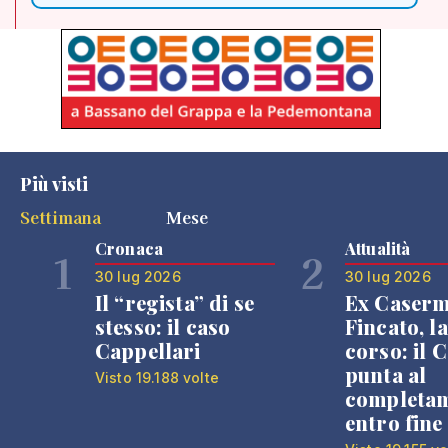
Più visti
Settimana
Mese
Cronaca
Attualità
1
2
30 lug 2026
30 lug 2026
Il “regista” di se
Ex Caser
stesso: il caso
Fincato, la
Cappellari
corso: il
punta al
Visto 19.188 volte
completa
entro fine