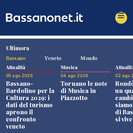
Ultimora
Bassano
Veneto
Mondo
Attualità
Musica
Attualit
05 ago 2026
04 ago 2026
02 ago 
Bassano-
Tornano le note
Rondò
Bardolino per la
di Musica in
un qu
Cultura 2029: i
Piazzotto
cambi
dati del turismo
siamo
aprono il
di Bas
confronto
si viv
veneto