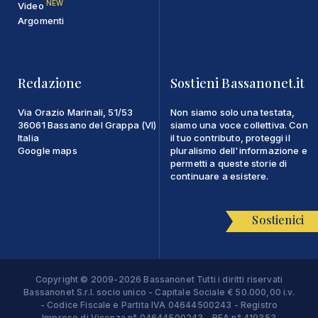
NEW
Video
Argomenti
Redazione
Sostieni Bassanonet.it
Via Orazio Marinali, 51/53
Non siamo solo una testata,
36061 Bassano del Grappa (VI)
siamo una voce collettiva. Con
Italia
il tuo contributo, proteggi il
Google maps
pluralismo dell'informazione e
permetti a queste storie di
continuare a esistere.
Sostienici
Copyright © 2009-2026 Bassanonet Tutti i diritti riservati
Bassanonet S.r.l. socio unico - Capitale Sociale € 50.000,00 i.v.
- Codice Fiscale e Partita IVA 04644500243 - Registro
Imprese di Vicenza n° 04644500243 - REA n° 419353