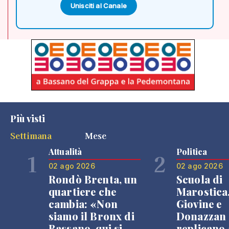
Unisciti al Canale
Più visti
Settimana
Mese
Attualità
Politica
1
2
02 ago 2026
02 ago 2026
Rondò Brenta, un
Scuola di
quartiere che
Marostica
cambia: «Non
Giovine e
siamo il Bronx di
Donazzan
Bassano, qui si
replicano 