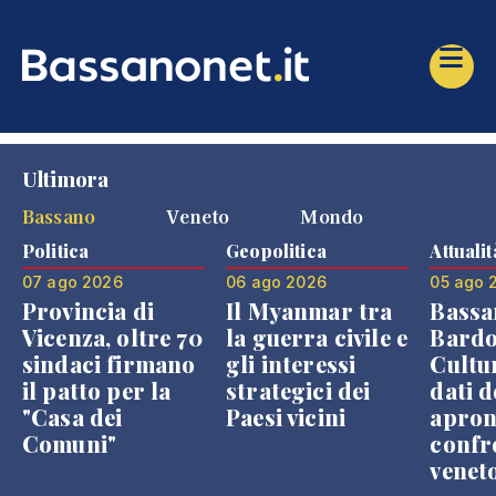
Ultimora
Bassano
Veneto
Mondo
Politica
Geopolitica
Attualit
07 ago 2026
06 ago 2026
05 ago 
Provincia di
Il Myanmar tra
Bassa
Vicenza, oltre 70
la guerra civile e
Bardo
sindaci firmano
gli interessi
Cultur
il patto per la
strategici dei
dati d
"Casa dei
Paesi vicini
apron
Comuni"
confr
venet