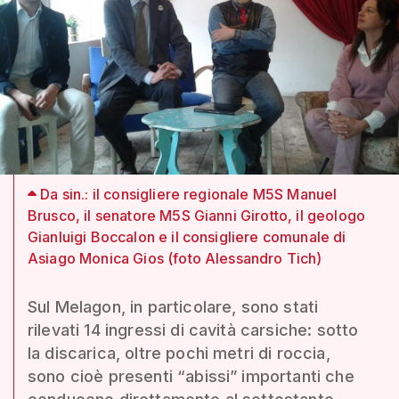
Da sin.: il consigliere regionale M5S Manuel
Brusco, il senatore M5S Gianni Girotto, il geologo
Gianluigi Boccalon e il consigliere comunale di
Asiago Monica Gios (foto Alessandro Tich)
Sul Melagon, in particolare, sono stati
rilevati 14 ingressi di cavità carsiche: sotto
la discarica, oltre pochi metri di roccia,
sono cioè presenti “abissi” importanti che