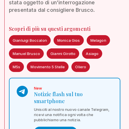
stata oggetto di un'interrogazione
presentata dal consigliere Brusco.
Scopri di più su questi argomenti
Gianluigi Boccalon
Monica Gios
Melagon
Manuel Brusco
Gianni Girotto
Asiago
M5s
Movimento 5 Stelle
Oliero
New
Notizie flash sul tuo
smartphone
Unisciti al nostro nuovo canale Telegram,
ricevi una notifica ogni volta che
pubblichiamo una notizia.