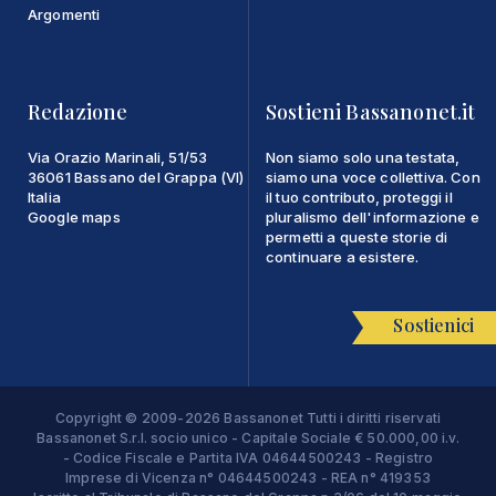
Argomenti
Redazione
Sostieni Bassanonet.it
Via Orazio Marinali, 51/53
Non siamo solo una testata,
36061 Bassano del Grappa (VI)
siamo una voce collettiva. Con
Italia
il tuo contributo, proteggi il
Google maps
pluralismo dell'informazione e
permetti a queste storie di
continuare a esistere.
Sostienici
Copyright © 2009-2026 Bassanonet Tutti i diritti riservati
Bassanonet S.r.l. socio unico - Capitale Sociale € 50.000,00 i.v.
- Codice Fiscale e Partita IVA 04644500243 - Registro
Imprese di Vicenza n° 04644500243 - REA n° 419353