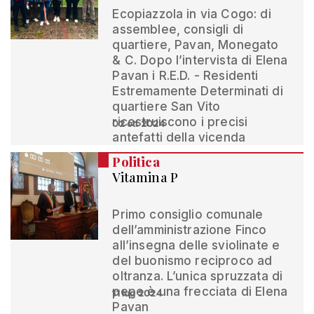
Ecopiazzola in via Cogo: di
assemblee, consigli di
quartiere, Pavan, Monegato
& C. Dopo l’intervista di Elena
Pavan i R.E.D. - Residenti
Estremamente Determinati di
quartiere San Vito
ricostruiscono i precisi
02 ott 2024
antefatti della vicenda
Politica
Vitamina P
Primo consiglio comunale
dell’amministrazione Finco
all’insegna delle sviolinate e
del buonismo reciproco ad
oltranza. L’unica spruzzata di
pepe è una frecciata di Elena
11 lug 2024
Pavan