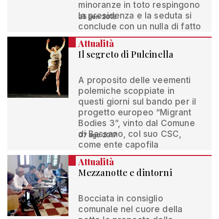
minoranze in toto respingono
la presidenza e la seduta si
25 gen 2018
conclude con un nulla di fatto
Attualità
Il segreto di Pulcinella
A proposito delle veementi
polemiche scoppiate in
questi giorni sul bando per il
progetto europeo “Migrant
Bodies 3”, vinto dal Comune
di Bassano, col suo CSC,
07 ago 2017
come ente capofila
Attualità
Mezzanotte e dintorni
Bocciata in consiglio
comunale nel cuore della