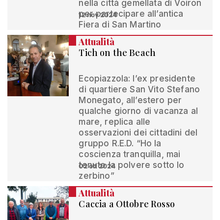
nella città gemellata di Voiron
per partecipare all’antica
12 nov 2024
Fiera di San Martino
Attualità
Tich on the Beach
Ecopiazzola: l’ex presidente
di quartiere San Vito Stefano
Monegato, all’estero per
qualche giorno di vacanza al
mare, replica alle
osservazioni dei cittadini del
gruppo R.E.D. “Ho la
coscienza tranquilla, mai
tenuto la polvere sotto lo
02 ott 2024
zerbino”
Attualità
Caccia a Ottobre Rosso