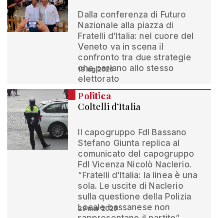
Dalla conferenza di Futuro
Nazionale alla piazza di
Fratelli d’Italia: nel cuore del
Veneto va in scena il
confronto tra due strategie
che parlano allo stesso
18 lug 2026
elettorato
Politica
Coltelli d’Italia
Il capogruppo FdI Bassano
Stefano Giunta replica al
comunicato del capogruppo
FdI Vicenza Nicolò Naclerio.
“Fratelli d’Italia: la linea è una
sola. Le uscite di Naclerio
sulla questione della Polizia
Locale bassanese non
29 mar 2025