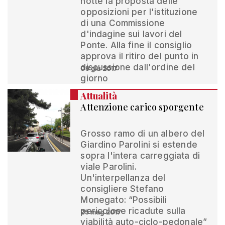
notte la proposta delle
opposizioni per l'istituzione
di una Commissione
d'indagine sui lavori del
Ponte. Alla fine il consiglio
approva il ritiro del punto in
discussione dall'ordine del
09 giu 2017
giorno
Attualità
Attenzione carico sporgente
Grosso ramo di un albero del
Giardino Parolini si estende
sopra l'intera carreggiata di
viale Parolini.
Un'interpellanza del
consigliere Stefano
Monegato: “Possibili
pericolose ricadute sulla
25 mag 2017
viabilità auto-ciclo-pedonale”