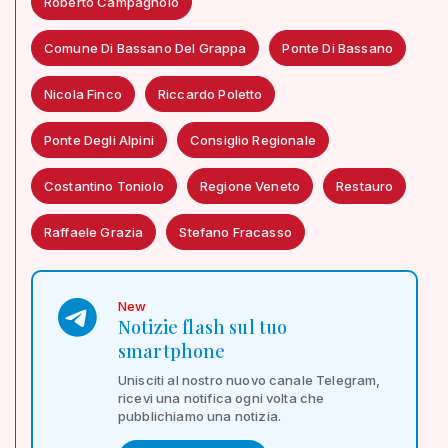
Roberto Campagnolo
Comune Di Bassano Del Grappa
Ponte Di Bassano
Nicola Finco
Riccardo Poletto
Ponte Degli Alpini
Consiglio Regionale
Costantino Toniolo
Regione Veneto
Restauro
Raffaele Grazia
Stefano Fracasso
New
Notizie flash sul tuo
smartphone
Unisciti al nostro nuovo canale Telegram,
ricevi una notifica ogni volta che
pubblichiamo una notizia.