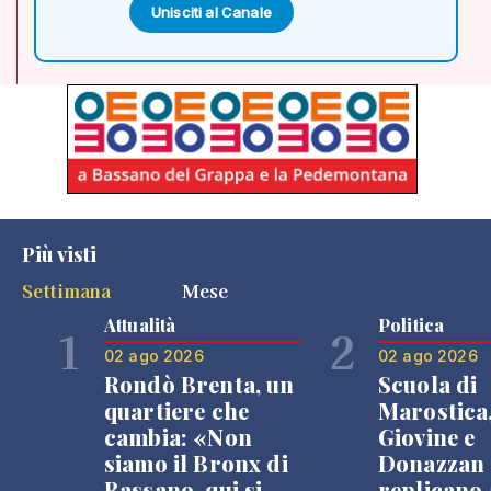
Unisciti al Canale
Più visti
Settimana
Mese
Attualità
Politica
1
2
02 ago 2026
02 ago 2026
Rondò Brenta, un
Scuola di
quartiere che
Marostica
cambia: «Non
Giovine e
siamo il Bronx di
Donazzan
Bassano, qui si
replicano 