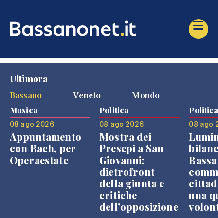
Ultimora
Bassano
Veneto
Mondo
Musica
Politica
Politic
08 ago 2026
08 ago 2026
08 ago 
Appuntamento
Mostra dei
Lumin
con Bach, per
Presepi a San
bilanc
Operaestate
Giovanni:
Bassa
dietrofront
comme
della giunta e
cittad
critiche
una q
dell'opposizione
volon