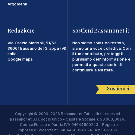
Argomenti
Redazione
Sostieni Bassanonet.it
Via Orazio Marinali, 51/53
Non siamo solo una testata,
36061 Bassano del Grappa (VI)
siamo una voce collettiva. Con
Italia
il tuo contributo, proteggi il
Google maps
pluralismo dell'informazione e
permetti a queste storie di
continuare a esistere.
Sostienici
Copyright © 2009-2026 Bassanonet Tutti i diritti riservati
Bassanonet S.r.l. socio unico - Capitale Sociale € 50.000,00 i.v.
- Codice Fiscale e Partita IVA 04644500243 - Registro
Imprese di Vicenza n° 04644500243 - REA n° 419353