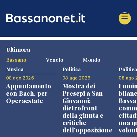
Ultimora
Bassano
Veneto
Mondo
Musica
Politica
Politic
08 ago 2026
08 ago 2026
08 ago 
Appuntamento
Mostra dei
Lumin
con Bach, per
Presepi a San
bilanc
Operaestate
Giovanni:
Bassa
dietrofront
comme
della giunta e
cittad
critiche
una q
dell'opposizione
volon