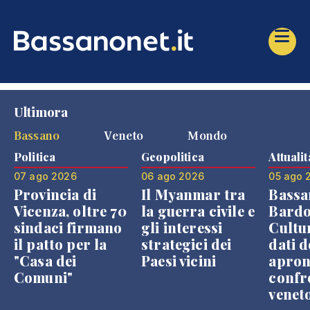
Ultimora
Bassano
Veneto
Mondo
Politica
Geopolitica
Attualit
07 ago 2026
06 ago 2026
05 ago 
Provincia di
Il Myanmar tra
Bassa
Vicenza, oltre 70
la guerra civile e
Bardo
sindaci firmano
gli interessi
Cultur
il patto per la
strategici dei
dati d
"Casa dei
Paesi vicini
apron
Comuni"
confr
venet