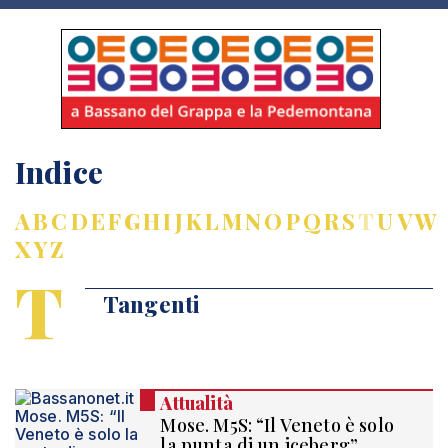
Indice
A
B
C
D
E
F
G
H
I
J
K
L
M
N
O
P
Q
R
S
T
U
V
W
X
Y
Z
T
Tangenti
Attualità
Mose. M5S: “Il Veneto è solo
la punta di un iceberg”