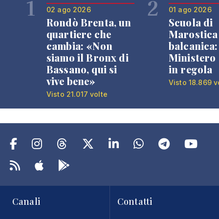
1
2
02 ago 2026
01 ago 2026
Rondò Brenta, un
Scuola di
quartiere che
Marostica 
cambia: «Non
balcanica: 
siamo il Bronx di
Ministero 
Bassano, qui si
in regola
vive bene»
Visto 18.869 v
Visto 21.017 volte
Canali
Contatti