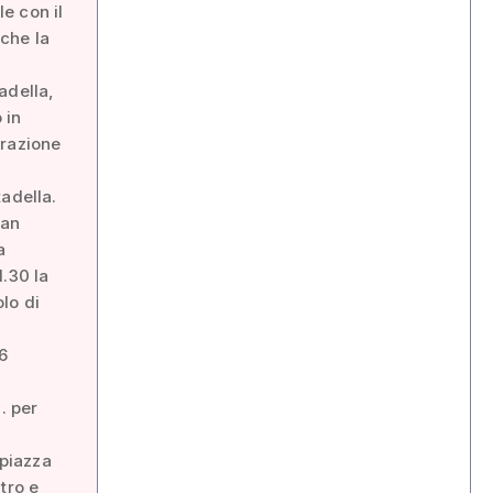
le con il
che la
adella,
 in
orazione
adella.
San
a
.30 la
lo di
6
… per
 piazza
tro e