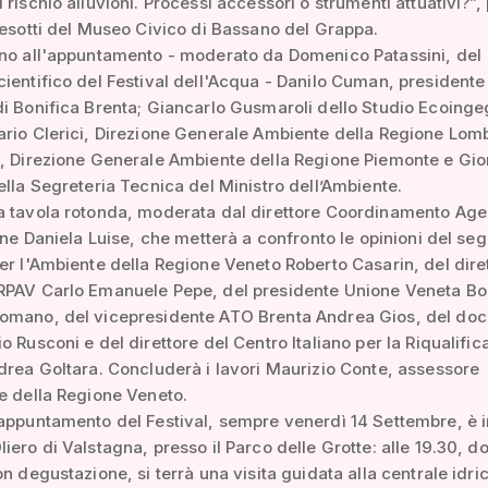
 rischio alluvioni. Processi accessori o strumenti attuativi?”,
lesotti del Museo Civico di Bassano del Grappa.
nno all'appuntamento - moderato da Domenico Patassini, del
ientifico del Festival dell'Acqua - Danilo Cuman, presidente
i Bonifica Brenta; Giancarlo Gusmaroli dello Studio Ecoinge
rio Clerici, Direzione Generale Ambiente della Regione Lom
, Direzione Generale Ambiente della Regione Piemonte e Gio
ella Segreteria Tecnica del Ministro dell’Ambiente.
a tavola rotonda, moderata dal direttore Coordinamento Age
iane Daniela Luise, che metterà a confronto le opinioni del seg
er l'Ambiente della Regione Veneto Roberto Casarin, del dire
RPAV Carlo Emanuele Pepe, del presidente Unione Veneta Bo
omano, del vicepresidente ATO Brenta Andrea Gios, del doc
o Rusconi e del direttore del Centro Italiano per la Riqualific
drea Goltara. Concluderà i lavori Maurizio Conte, assessore
e della Regione Veneto.
appuntamento del Festival, sempre venerdì 14 Settembre, è i
iero di Valstagna, presso il Parco delle Grotte: alle 19.30, d
on degustazione, si terrà una visita guidata alla centrale idri