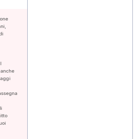
ione
ni,
di
i
l
i anche
uaggi
rassegna
i
itto
uoi