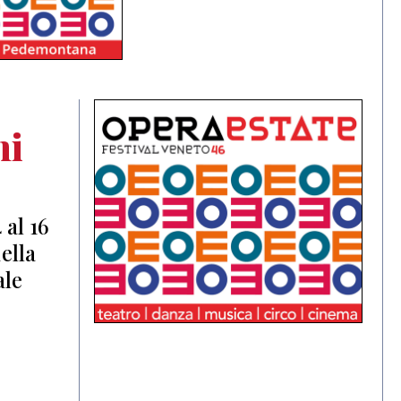
mi
 al 16
ella
ale