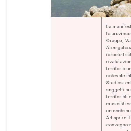
La manifest
le province
Grappa, Val
Aree golenal
idroelettri
rivalutazion
territorio 
notevole in
Studiosi ed
soggetti pub
territoriali
musicisti s
un contribu
Ad aprire i
convegno na