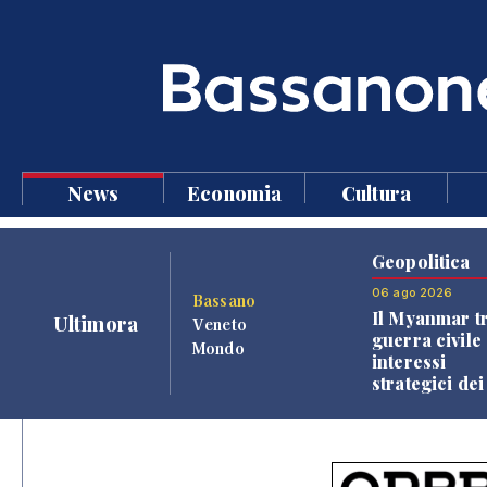
News
Economia
Cultura
Geopolitica
06 ago 2026
Bassano
Il Myanmar tr
Ultimora
Veneto
guerra civile 
Mondo
interessi
strategici dei
Paesi vicini