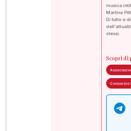
musica inti
Martina Pit
Di tutto e 
dell'attuali
stessi.
Scopri di
Associazio
Consorzio D