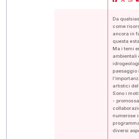
Da qualsias
come risors
ancora in f
questa esta
Ma i temi e
ambientali e
idrogeologi
paesaggio i
l’importanza
artistici d
Sono i moti
- promossa 
collaborazi
numerose is
programma d
diversi aspe