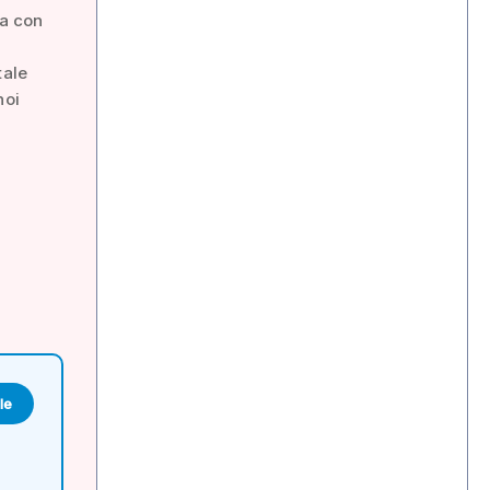
ca con
tale
noi
le