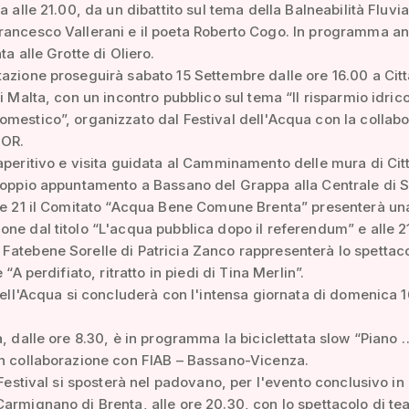
a alle 21.00, da un dibattito sul tema della Balneabilità Fluvia
rancesco Vallerani e il poeta Roberto Cogo. In programma an
ta alle Grotte di Oliero.
azione proseguirà sabato 15 Settembre dalle ore 16.00 a Citt
di Malta, con un incontro pubblico sul tema “Il risparmio idrico
mestico”, organizzato dal Festival dell'Acqua con la collab
UOR.
aperitivo e visita guidata al Camminamento delle mura di Citt
doppio appuntamento a Bassano del Grappa alla Centrale di 
le 21 il Comitato “Acqua Bene Comune Brenta” presenterà un
ne dal titolo “L'acqua pubblica dopo il referendum” e alle 21
atebene Sorelle di Patricia Zanco rappresenterà lo spettaco
e “A perdifiato, ritratto in piedi di Tina Merlin”.
 dell'Acqua si concluderà con l'intensa giornata di domenica 1
a, dalle ore 8.30, è in programma la biciclettata slow “Piano 
n collaborazione con FIAB – Bassano-Vicenza.
l Festival si sposterà nel padovano, per l'evento conclusivo in
armignano di Brenta, alle ore 20.30, con lo spettacolo di tea