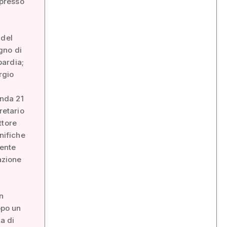
 presso
 del
gno di
bardia;
rgio
nda 21
retario
ttore
nifiche
ente
azione
n
opo un
ca di