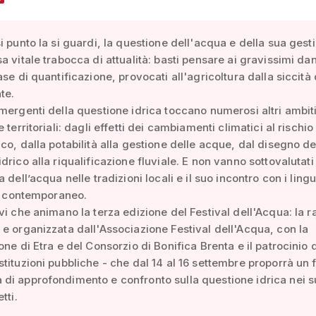
i punto la si guardi, la questione dell'acqua e della sua gest
a vitale trabocca di attualità: basti pensare ai gravissimi dan
ase di quantificazione, provocati all'agricoltura dalla siccità 
te.
mergenti della questione idrica toccano numerosi altri ambit
 territoriali: dagli effetti dei cambiamenti climatici al rischio
co, dalla potabilità alla gestione delle acque, dal disegno de
drico alla riqualificazione fluviale. E non vanno sottovalutat
 dell’acqua nelle tradizioni locali e il suo incontro con i ling
el contemporaneo.
vi che animano la terza edizione del Festival dell'Acqua: la 
e organizzata dall'Associazione Festival dell'Acqua, con la
one di Etra e del Consorzio di Bonifica Brenta e il patrocinio d
tituzioni pubbliche - che dal 14 al 16 settembre proporrà un f
i approfondimento e confronto sulla questione idrica nei s
tti.