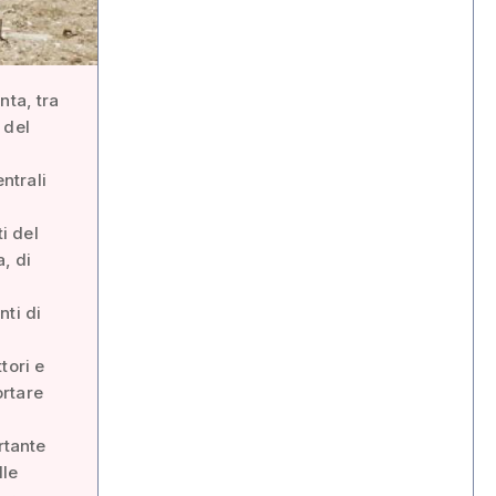
nta, tra
 del
ntrali
i del
, di
nti di
tori e
ortare
rtante
lle