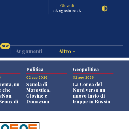
Giovedì
06 agosto 2026
NEW
Argomenti
Altro
Politica
Geopolitica
6
02 ago 2026
02 ago 2026
enta, un
Scuola di
La Corea del
e che
Marostica,
Nord verso un
 «Non
Giovine e
nuovo invio di
 Bronx di
Donazzan
truppe in Russia
 qui si
replicano alle
e»
opposizioni