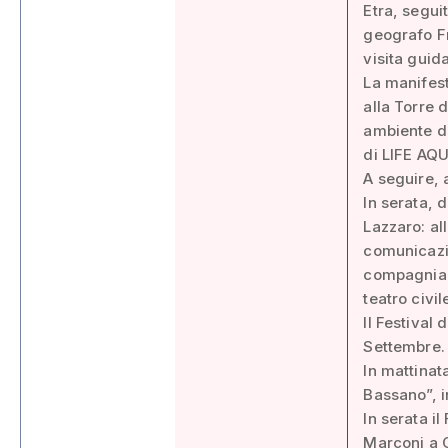
Etra, seguit
geografo F
visita guida
La manifest
alla Torre 
ambiente do
di LIFE AQ
A seguire, 
In serata, 
Lazzaro: al
comunicazio
compagnia F
teatro civil
Il Festival
Settembre.
In mattinat
Bassano”, i
In serata i
Marconi a C