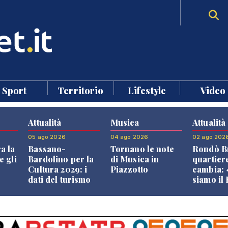
Sport
Territorio
Lifestyle
Video
Attualità
Musica
Attualità
05 ago 2026
04 ago 2026
02 ago 202
a la
Bassano-
Tornano le note
Rondò Br
e gli
Bardolino per la
di Musica in
quartier
Cultura 2029: i
Piazzotto
cambia:
dati del turismo
siamo il
aprono il
Bassano,
confronto veneto
vive ben