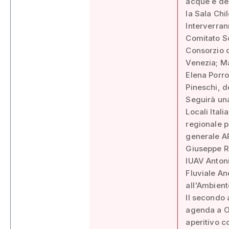
acque e del
la Sala Chi
Interverra
Comitato Sc
Consorzio d
Venezia; Ma
Elena Porro
Pineschi, d
Seguirà un
Locali Ital
regionale p
generale A
Giuseppe R
IUAV Antoni
Fluviale An
all'Ambient
Il secondo 
agenda a Ol
aperitivo c