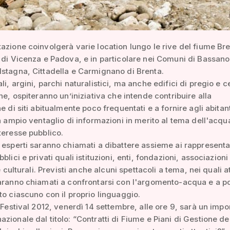
azione coinvolgerà varie location lungo le rive del fiume Bre
 di Vicenza e Padova, e in particolare nei Comuni di Bassano
stagna, Cittadella e Carmignano di Brenta.
i, argini, parchi naturalistici, ma anche edifici di pregio e ce
che, ospiteranno un’iniziativa che intende contribuire alla
e di siti abitualmente poco frequentati e a fornire agli abitant
un ampio ventaglio di informazioni in merito al tema dell'acqua
teresse pubblico.
 esperti saranno chiamati a dibattere assieme ai rappresenta
blici e privati quali istituzioni, enti, fondazioni, associazioni
 e culturali. Previsti anche alcuni spettacoli a tema, nei quali at
aranno chiamati a confrontarsi con l'argomento-acqua e a p
to ciascuno con il proprio linguaggio.
l Festival 2012, venerdì 14 settembre, alle ore 9, sarà un impo
zionale dal titolo: “Contratti di Fiume e Piani di Gestione de