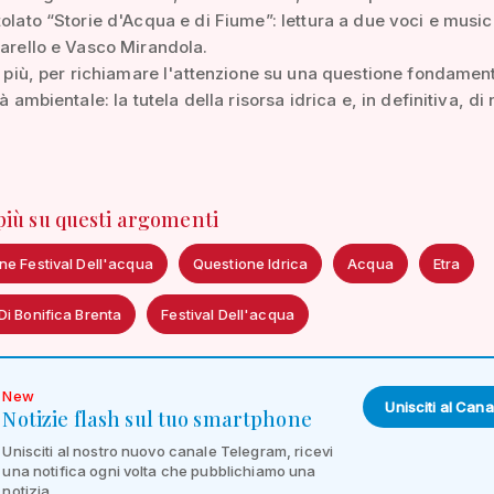
tolato “Storie d'Acqua e di Fiume”: lettura a due voci e musi
tarello e Vasco Mirandola.
di più, per richiamare l'attenzione su una questione fondamen
tà ambientale: la tutela della risorsa idrica e, in definitiva, di 
 più su questi argomenti
ne Festival Dell'acqua
Questione Idrica
Acqua
Etra
i Bonifica Brenta
Festival Dell'acqua
New
Unisciti al Cana
Notizie flash sul tuo smartphone
Unisciti al nostro nuovo canale Telegram, ricevi
una notifica ogni volta che pubblichiamo una
notizia.