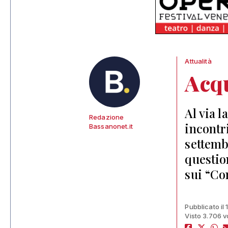
Attualità
Acqu
Al via l
Redazione
incontri
Bassanonet.it
settembr
questio
sui “Co
Pubblicato il 
Visto 3.706 v