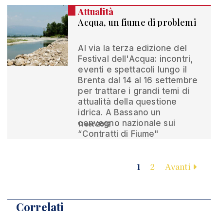
Attualità
Acqua, un fiume di problemi
Al via la terza edizione del
Festival dell'Acqua: incontri,
eventi e spettacoli lungo il
Brenta dal 14 al 16 settembre
per trattare i grandi temi di
attualità della questione
idrica. A Bassano un
convegno nazionale sui
11 set 2012
“Contratti di Fiume"
1
2
Avanti
Correlati