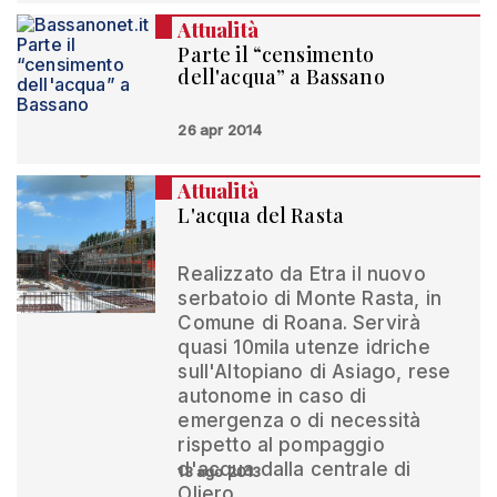
Attualità
Parte il “censimento
dell'acqua” a Bassano
26 apr 2014
Attualità
L'acqua del Rasta
Realizzato da Etra il nuovo
serbatoio di Monte Rasta, in
Comune di Roana. Servirà
quasi 10mila utenze idriche
sull'Altopiano di Asiago, rese
autonome in caso di
emergenza o di necessità
rispetto al pompaggio
d'acqua dalla centrale di
13 ago 2013
Oliero