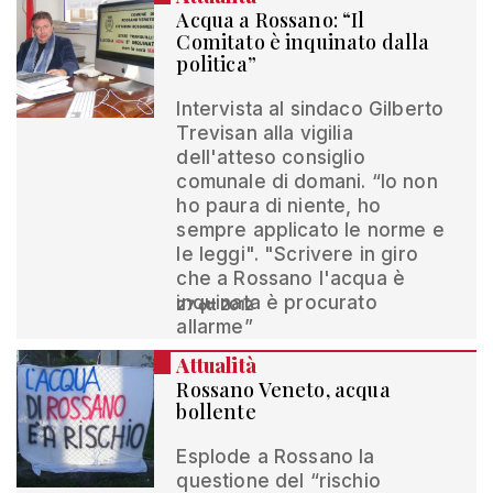
Acqua a Rossano: “Il
Comitato è inquinato dalla
politica”
Intervista al sindaco Gilberto
Trevisan alla vigilia
dell'atteso consiglio
comunale di domani. “Io non
ho paura di niente, ho
sempre applicato le norme e
le leggi". "Scrivere in giro
che a Rossano l'acqua è
inquinata è procurato
27 ott 2012
allarme”
Attualità
Rossano Veneto, acqua
bollente
Esplode a Rossano la
questione del “rischio