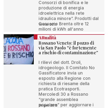
Consorzi di bonifica e le
produzione di energia
idroelettrica nella rete
idraulica minore”. Prodotti dal
Consozio Brenta oltre 12
18 mar 2013
milioni di kWh all'anno
Attualità
Rossano Veneto: il pozzo di
via San Paolo “è fortemente
a rischio di contaminazione”
I rilievi del dott. Droli,
idrogeologo. Il Comitato No
Gassificatore invia un
esposto alla Regione con
richiesta di riesame della
pratica Ecotrasporti.
Mercoledì 30 a Rossano
“grande assemblea
popolare” per aggiornare i
26 gen 2013