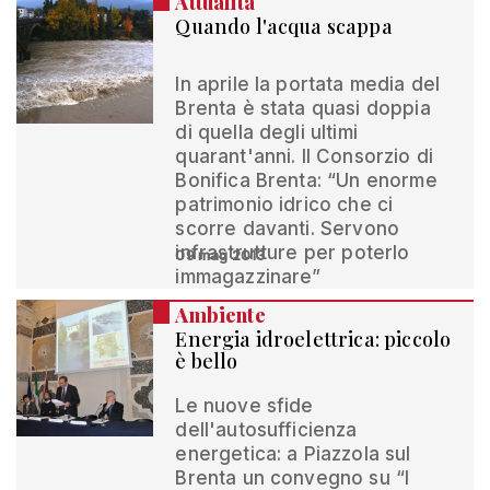
Attualità
Quando l'acqua scappa
In aprile la portata media del
Brenta è stata quasi doppia
di quella degli ultimi
quarant'anni. Il Consorzio di
Bonifica Brenta: “Un enorme
patrimonio idrico che ci
scorre davanti. Servono
infrastrutture per poterlo
09 mag 2013
immagazzinare”
Ambiente
Energia idroelettrica: piccolo
è bello
Le nuove sfide
dell'autosufficienza
energetica: a Piazzola sul
Brenta un convegno su “I