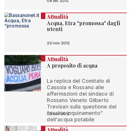
08 dic 2012
Attualità
Acqua, Etra “promossa" dagli
utenti
20 nov 2012
Attualità
A proposito di acqua
La replica del Comitato di
Cassola e Rossano alle
affermazioni del sindaco di
Rossano Veneto Gilberto
Trevisan sulla questione del
“rischio inquinamento”
03 nov 2012
dell'acqua potabile
Attualità