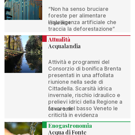
“Non ha senso bruciare
foreste per alimentare
l’intelligenza artificiale che
15 giu 2024
traccia la deforestazione”
Attualità
Acqualandia
Attività e programmi del
Consorzio di bonifica Brenta
presentati in una affollata
riunione nella sede di
Cittadella. Scarsità idrica
invernale, rischio idraulico e
prelievi idrici della Regione a
favore del basso Veneto le
05 mar 2016
criticità in evidenza
Enogastronomia
Acqua di Fonte