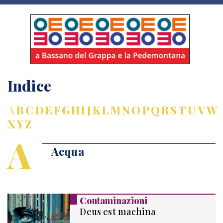
Indice
A
B
C
D
E
F
G
H
I
J
K
L
M
N
O
P
Q
R
S
T
U
V
W
X
Y
Z
A
Acqua
Contaminazioni
Deus est machina