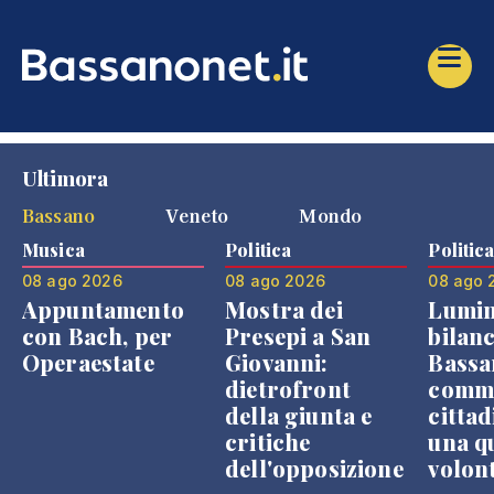
Ultimora
Bassano
Veneto
Mondo
Musica
Politica
Politic
08 ago 2026
08 ago 2026
08 ago 
Appuntamento
Mostra dei
Lumin
con Bach, per
Presepi a San
bilanc
Operaestate
Giovanni:
Bassa
dietrofront
comme
della giunta e
cittad
critiche
una q
dell'opposizione
volon