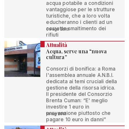
acqua potabile a condizioni
vantaggiose per le strutture
turistiche, che a loro volta
educheranno i clienti ad un
corretto smaltimento dei
09 ago 2013
rifiuti
Attualità
Acqua, serve una “nuova
cultura”
Consorzi di bonifica: a Roma
l'assemblea annuale A.N.B.I.
dedicata ai temi cruciali della
gestione della risorsa idrica.
Il presidente del Consorzio
Brenta Cuman: “E' meglio
investire 1 euro in
prevenzione piuttosto che
16 lug 2013
pagare 10 euro in danni”