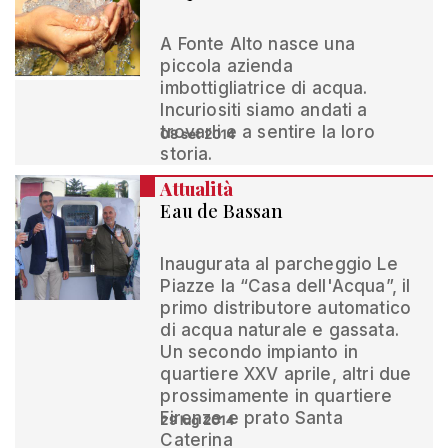
A Fonte Alto nasce una
piccola azienda
imbottigliatrice di acqua.
Incuriositi siamo andati a
trovarli e a sentire la loro
08 set 2014
storia.
Attualità
Eau de Bassan
Inaugurata al parcheggio Le
Piazze la “Casa dell'Acqua”, il
primo distributore automatico
di acqua naturale e gassata.
Un secondo impianto in
quartiere XXV aprile, altri due
prossimamente in quartiere
Firenze e prato Santa
29 lug 2014
Caterina