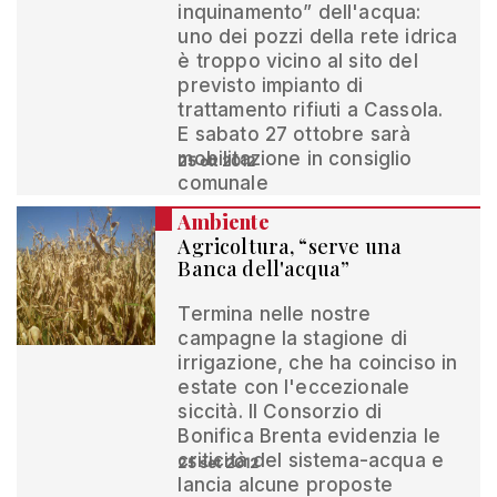
inquinamento” dell'acqua:
uno dei pozzi della rete idrica
è troppo vicino al sito del
previsto impianto di
trattamento rifiuti a Cassola.
E sabato 27 ottobre sarà
mobilitazione in consiglio
25 ott 2012
comunale
Ambiente
Agricoltura, “serve una
Banca dell'acqua”
Termina nelle nostre
campagne la stagione di
irrigazione, che ha coinciso in
estate con l'eccezionale
siccità. Il Consorzio di
Bonifica Brenta evidenzia le
criticità del sistema-acqua e
25 set 2012
lancia alcune proposte