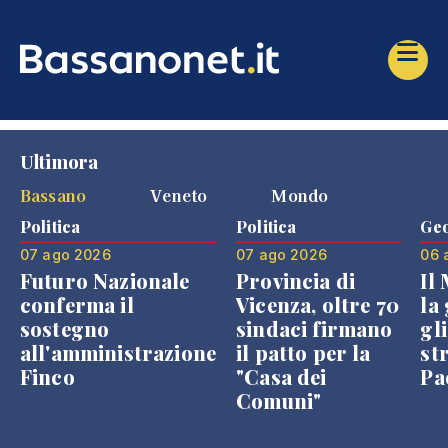
Ultimora
Bassano
Veneto
Mondo
Politica
Politica
Geo
07 ago 2026
07 ago 2026
06 
Futuro Nazionale
Provincia di
Il
conferma il
Vicenza, oltre 70
la 
sostegno
sindaci firmano
gli
all'amministrazione
il patto per la
st
Finco
"Casa dei
Pae
Comuni"