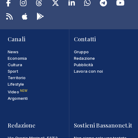
Canali
Contatti
News
Gruppo
Economia
Redazione
Cultura
Pubblicità
Sport
Lavora con noi
Territorio
Lifestyle
NEW
Video
Argomenti
Redazione
Sostieni Bassanonet.it
Via Orazio Marinali, 51/53
Non siamo solo una testata,